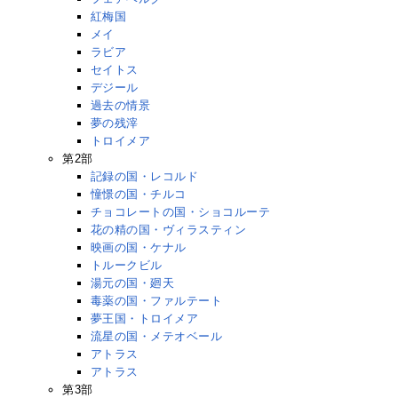
紅梅国
メイ
ラビア
セイトス
デジール
過去の情景
夢の残滓
トロイメア
第2部
記録の国・レコルド
憧憬の国・チルコ
チョコレートの国・ショコルーテ
花の精の国・ヴィラスティン
映画の国・ケナル
トルークビル
湯元の国・廻天
毒薬の国・ファルテート
夢王国・トロイメア
流星の国・メテオベール
アトラス
アトラス
第3部