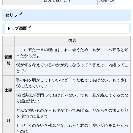
自分で稼いだ？
太陽+16
セリフ
トップ画面
内容
ここに来た一番の理由は、君に会うため。君がここへ来ると知
ったからだよ
覚醒
前
僕が何を考えているのかが気になるって？答えは…内緒ってこ
とで♪
手の内を明かしてもいいけど…まだ教えてあげない。もう少し
僕に怯えていてよ
太陽
僕は演技が専門ってわけじゃない。でも、君が絡んでくるのな
ら話は別だよ
どんな怖いものからも僕が守ってあげる。だからその怯えた顔
を僕だけに見せて
月
もう行くのかい？残念だな…もっと君の可愛い反応を見たかっ
たのに