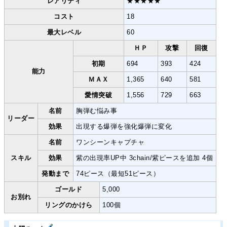
レアリティ
★★★★★
コスト
18
最大レベル
60
ＨＰ
攻撃
回復
初期
694
393
424
能力
ＭＡＸ
1,365
640
581
愛情突破
1,556
729
663
名前
胸弾む悩み事
リーダー
効果
出現する爆弾を強化爆弾に変化
名前
ワンシーンキャプチャ
スキル
効果
紫の出現率UP中 3chain/紫ピースを追加 4個
発動まで
74ピース（最短51ピース）
ゴールド
5,000
お別れ
リングのかけら
100個