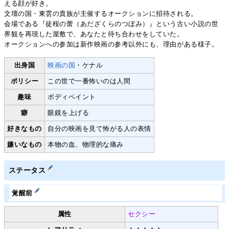
える顔が好き。
文壇の国・東雲の貴族が主催するオークションに招待される。
会場である『徒桜の蕾（あだざくらのつぼみ）』という古い小説の世
界観を再現した屋敷で、あなたと待ち合わせをしていた。
オークションへの参加は新作映画の参考以外にも、理由がある様子。
出身国
映画の国
・ケナル
ポリシー
この世で一番怖いのは人間
趣味
ボディペイント
癖
眼鏡を上げる
好きなもの
自分の映画を見て怖がる人の表情
嫌いなもの
本物の血、物理的な痛み
ステータス
覚醒前
属性
セクシー