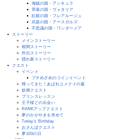
海賊の国・アンキュラ
罪過の国・ヴォタリア
紅鏡の国・フレアルージュ
武器の国・アースガルズ
不思議の国・ワンダーメア
ストーリー
メインストーリー
相関ストーリー
外伝ストーリー
隠れ家ストーリー
クエスト
イベント
プチめざめのコインイベント
帰ってきた！あばれユメクイの森
妖精クエスト
プリンスレッスン
王子様との出会い
RANKアップクエスト
夢のかがやきを求めて
Today's Birthday
おさんぽクエスト
夢100の日