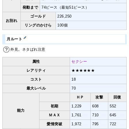
発動まで
74ピース（最短51ピース）
ゴールド
226,250
お別れ
リングのかけら
100個
月ルート
外見。ネタばれ注意
属性
セクシー
レアリティ
★★★★★★
コスト
18
最大レベル
70
ＨＰ
攻撃
回復
初期
1,229
608
552
能力
ＭＡＸ
1,761
710
645
愛情突破
1,972
795
722