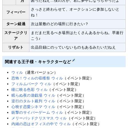
月
困ったねえ…僕の方が、君に夢中になっちゃったよ
さっさと終わらせて、オークションに参加しないと
フィーバー
ね！
ターン経過
次は屋敷のどの場所に行きたい？
ステージクリ
まだまだ見るべき場所はたくさんあるからね。早速行
ア
こう♪
リザルト
出品目録にのっていないものもあるみたいだねえ
関連する王子様・キャラクターなど
ウィル
（通常バージョン）
恐怖！ウィルの収穫祭 ウィル
（イベント限定）
フィルムパーク ウィル
（イベント限定）
瞳に映る色彩 ウィル
（イベント限定）
眠らぬ夜の遊戯場 ウィル
（イベント限定）
逆行のタルト裁判 ウィル
（イベント限定）
心映す恋愛シネマ ウィル
（イベント限定）
銃撃のサイバーゲーム ウィル
（イベント限定）
メリーバッドクリスマス ウィル
（イベント限定）
内緒の恋はオフィスの中で ウィル
（イベント限定）