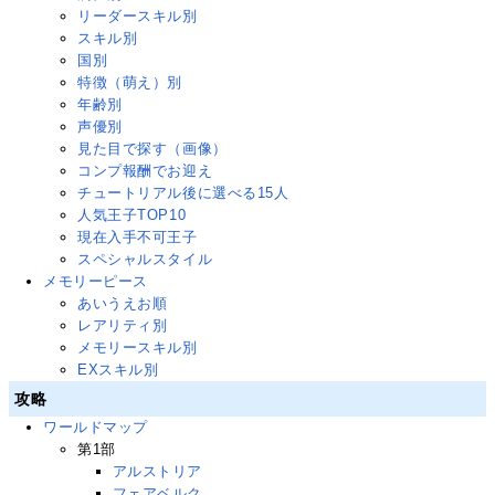
リーダースキル別
スキル別
国別
特徴（萌え）別
年齢別
声優別
見た目で探す（画像）
コンプ報酬でお迎え
チュートリアル後に選べる15人
人気王子TOP10
現在入手不可王子
スペシャルスタイル
メモリーピース
あいうえお順
レアリティ別
メモリースキル別
EXスキル別
攻略
ワールドマップ
第1部
アルストリア
フェアベルク