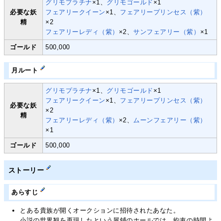
グリモプラチナ
×1、
グリモゴールド
×1
必要な妖
フェアリークイーン
×1、
フェアリープリンセス（紫）
精
×2
フェアリーレディ（紫）
×2、
サンフェアリー（紫）
×1
ゴールド
500,000
月ルート
グリモプラチナ
×1、
グリモゴールド
×1
フェアリークイーン
×1、
フェアリープリンセス（紫）
必要な妖
×2
精
フェアリーレディ（紫）
×2、
ムーンフェアリー（紫）
×1
ゴールド
500,000
ストーリー
あらすじ
とある貴族が開くオークションに招待されたあなた。
小説の世界観を再現したという屋鋪のホールでは、約束の時間よ