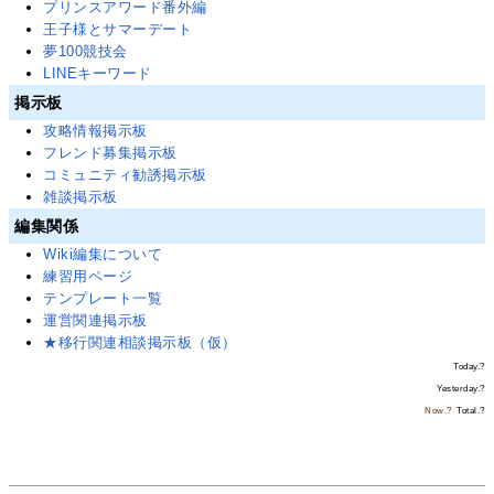
プリンスアワード番外編
王子様とサマーデート
夢100競技会
LINEキーワード
掲示板
攻略情報掲示板
フレンド募集掲示板
コミュニティ勧誘掲示板
雑談掲示板
編集関係
Wiki編集について
練習用ページ
テンプレート一覧
運営関連掲示板
★移行関連相談掲示板（仮）
Today.
?
Yesterday.
?
Now.
?
Total.
?