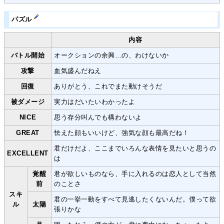
パズル
内容
バトル開始
オークションの余興…の、わけないか
攻撃
血気盛んだねえ
回復
ありがとう、これでまた動けそうだ
被ダメージ
実力はだいたいわかったよ
NICE
思う存分叫んでも構わないよ
GREAT
怯えた顔もいいけど、強気な顔も最高だね！
君だけだよ、ここまでいろんな表情を見たいと思うの
EXCELLENT
は
覚醒
君が欲しいものなら、手に入れるのは恋人として当然
前
のことさ
スキ
君の一挙一動をすべて見逃したくないんだ。僕って欲
ル
太陽
張りかな