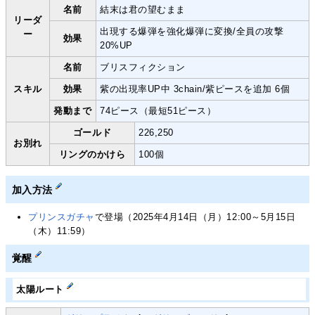
名前
結末は君の望むまま
リーダ
出現する爆弾を強化爆弾に変換/全員の攻撃
ー
効果
20%UP
名前
ブリスフィクション
スキル
効果
紫の出現率UP中 3chain/紫ピースを追加 6個
発動まで
74ピース（最短51ピース）
ゴールド
226,250
お別れ
リングのかけら
100個
加入方法
プリンスガチャ
で登場（2025年4月14日（月）12:00～5月15日
（木）11:59）
覚醒
太陽ルート