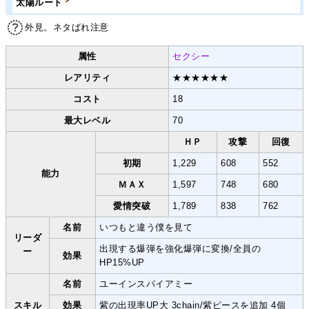
太陽ルート
外見。ネタばれ注意
属性
セクシー
レアリティ
★★★★★★
コスト
18
最大レベル
70
ＨＰ
攻撃
回復
初期
1,229
608
552
能力
ＭＡＸ
1,597
748
680
愛情突破
1,789
838
762
名前
いつもと違う僕を見て
リーダ
出現する爆弾を強化爆弾に変換/全員の
ー
効果
HP15%UP
名前
ユーインスパイアミー
スキル
効果
紫の出現率UP大 3chain/紫ピースを追加 4個