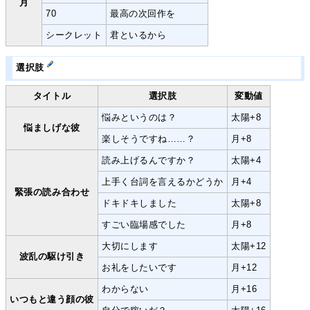
月
70
最高の次回作を
シークレット
君といるから
選択肢
タイトル
選択肢
変動値
悩みというのは？
太陽+8
悩ましげな彼
楽しそうですね……？
月+8
読み上げるんですか？
太陽+4
上手く台詞を言えるかどうか
月+4
緊張の読み合わせ
ドキドキしました
太陽+8
すごい臨場感でした
月+8
大切にします
太陽+12
波乱の駆け引き
お礼をしたいです
月+12
わからない
月+16
いつもと違う顔の彼