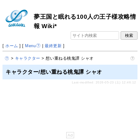
夢王国と眠れる100人の王子様攻略情
報 Wiki*
[
ホーム
] [
Menu
|
最終更新
]
>
キャラクター
> 想い重ねる桃鬼譚 シャオ
キャラクター/想い重ねる桃鬼譚 シャオ
Last-modified: 2026-05-23 (土) 12:46:12