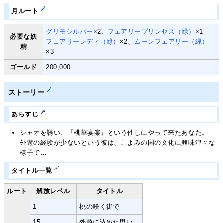
月ルート
グリモシルバー
×2、
フェアリープリンセス（緑）
×1
必要な妖
フェアリーレディ（緑）
×2、
ムーンフェアリー（緑）
精
×3
ゴールド
200,000
ストーリー
あらすじ
シャオを誘い、『桃華宴楽』という催しにやって来たあなた。
外遊の経験が少ないという彼は、こよみの国の文化に興味津々な
様子で…―
タイトル一覧
ルート
解放レベル
タイトル
1
桃の咲く街で
15
外遊に込めた思い