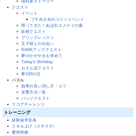
隠れ家ストーリー
クエスト
イベント
プチめざめのコインイベント
帰ってきた！あばれユメクイの森
妖精クエスト
プリンスレッスン
王子様との出会い
RANKアップクエスト
夢のかがやきを求めて
Today's Birthday
おさんぽクエスト
夢100の日
パズル
効率の良い消し方・コツ
攻撃方法一覧
バッジクエスト
スコアチャレンジ
トレーニング
経験値早見表
スキル上げ（スキラゲ）
愛情突破