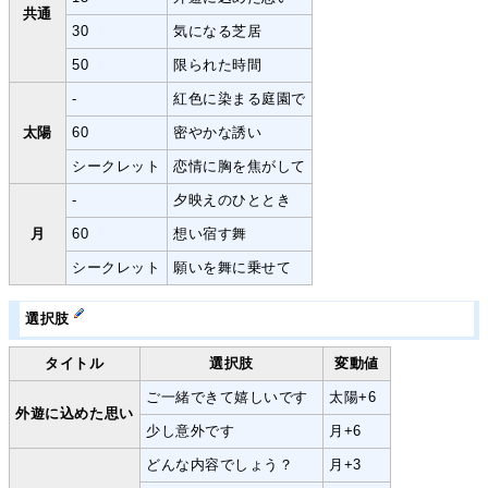
共通
30
気になる芝居
50
限られた時間
-
紅色に染まる庭園で
太陽
60
密やかな誘い
シークレット
恋情に胸を焦がして
-
夕映えのひととき
月
60
想い宿す舞
シークレット
願いを舞に乗せて
選択肢
タイトル
選択肢
変動値
ご一緒できて嬉しいです
太陽+6
外遊に込めた思い
少し意外です
月+6
どんな内容でしょう？
月+3