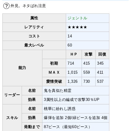
外見。ネタばれ注意
属性
ジェントル
レアリティ
★★★★★
コスト
14
最大レベル
60
ＨＰ
攻撃
回復
初期
714
415
345
能力
ＭＡＸ
1,015
559
411
愛情突破
1,326
730
537
名前
鬼を真似た精霊
リーダー
効果
3属性以上の編成で攻撃30％UP
名前
桃華に紛れし誘惑
スキル
効果
爆弾を追加 2個/緑ピースを追加 4個
発動まで
87ピース（最短60ピース）