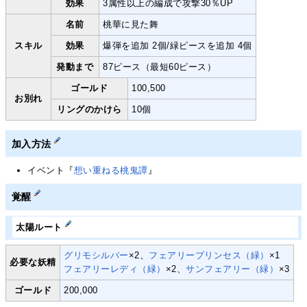
効果
3属性以上の編成で攻撃30％UP
名前
桃華に見た舞
スキル
効果
爆弾を追加 2個/緑ピースを追加 4個
発動まで
87ピース（最短60ピース）
ゴールド
100,500
お別れ
リングのかけら
10個
加入方法
イベント『
想い重ねる桃鬼譚
』
覚醒
太陽ルート
グリモシルバー
×2、
フェアリープリンセス（緑）
×1
必要な妖精
フェアリーレディ（緑）
×2、
サンフェアリー（緑）
×3
ゴールド
200,000