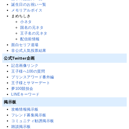
誕生日のお祝い一覧
メモリアルボイス
まめちしき
小ネタ
国名の元ネタ
王子名の元ネタ
配信前情報
面白セリフ道場
非公式人気投票結果
公式Twitter企画
記念画像リンク
王子様へ100の質問
プリンスアワード番外編
王子様とサマーデート
夢100競技会
LINEキーワード
掲示板
攻略情報掲示板
フレンド募集掲示板
コミュニティ勧誘掲示板
雑談掲示板