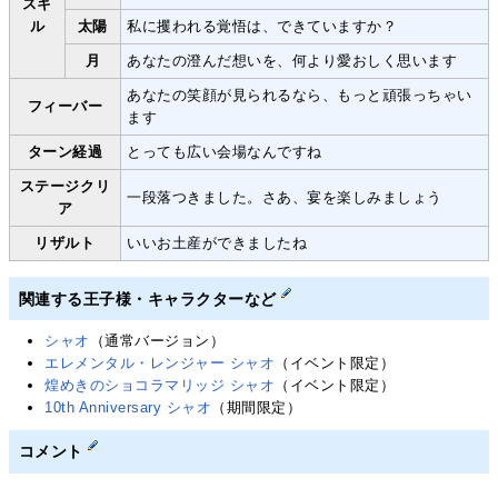
スキ
ル
太陽
私に攫われる覚悟は、できていますか？
月
あなたの澄んだ想いを、何より愛おしく思います
あなたの笑顔が見られるなら、もっと頑張っちゃい
フィーバー
ます
ターン経過
とっても広い会場なんですね
ステージクリ
一段落つきました。さあ、宴を楽しみましょう
ア
リザルト
いいお土産ができましたね
関連する王子様・キャラクターなど
シャオ
（通常バージョン）
エレメンタル・レンジャー シャオ
（イベント限定）
煌めきのショコラマリッジ シャオ
（イベント限定）
10th Anniversary シャオ
（期間限定）
コメント