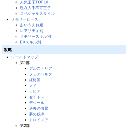
人気王子TOP10
現在入手不可王子
スペシャルスタイル
メモリーピース
あいうえお順
レアリティ別
メモリースキル別
EXスキル別
攻略
ワールドマップ
第1部
アルストリア
フェアベルク
紅梅国
メイ
ラビア
セイトス
デジール
過去の情景
夢の残滓
トロイメア
第2部