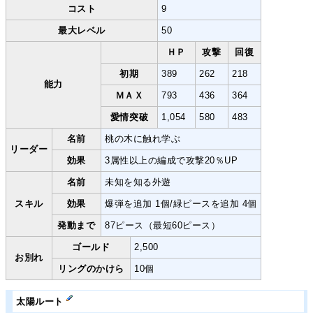
コスト
9
最大レベル
50
ＨＰ
攻撃
回復
初期
389
262
218
能力
ＭＡＸ
793
436
364
愛情突破
1,054
580
483
名前
桃の木に触れ学ぶ
リーダー
効果
3属性以上の編成で攻撃20％UP
名前
未知を知る外遊
スキル
効果
爆弾を追加 1個/緑ピースを追加 4個
発動まで
87ピース（最短60ピース）
ゴールド
2,500
お別れ
リングのかけら
10個
太陽ルート