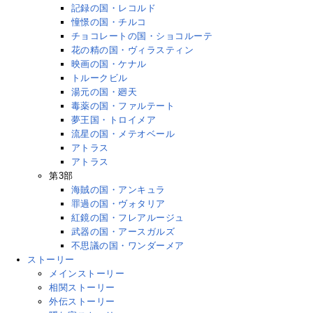
記録の国・レコルド
憧憬の国・チルコ
チョコレートの国・ショコルーテ
花の精の国・ヴィラスティン
映画の国・ケナル
トルークビル
湯元の国・廻天
毒薬の国・ファルテート
夢王国・トロイメア
流星の国・メテオベール
アトラス
アトラス
第3部
海賊の国・アンキュラ
罪過の国・ヴォタリア
紅鏡の国・フレアルージュ
武器の国・アースガルズ
不思議の国・ワンダーメア
ストーリー
メインストーリー
相関ストーリー
外伝ストーリー