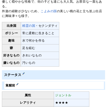
優しく穏やかな性格で、街の子ども達にも大人気。お茶目な一面もあ
る。
外遊の経験が少ないため、
こよみの国
の美しい桃の花と立ち並ぶ出店
に興味津々な様子。
出身国
精霊の国
・セクンダティ
ポリシー
常に柔軟に生きること
趣味
水で何かを作る
癖
足を組む
好きなもの
きれいなもの
嫌いなもの
汚いもの
ステータス
覚醒前
属性
ジェントル
レアリティ
★★★★