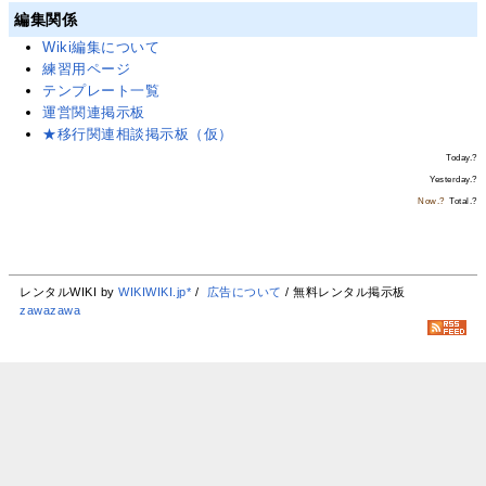
編集関係
Wiki編集について
練習用ページ
テンプレート一覧
運営関連掲示板
★移行関連相談掲示板（仮）
Today.
?
Yesterday.
?
Now.
?
Total.
?
レンタルWIKI by
WIKIWIKI.jp*
/
広告について
/ 無料レンタル掲示板
zawazawa