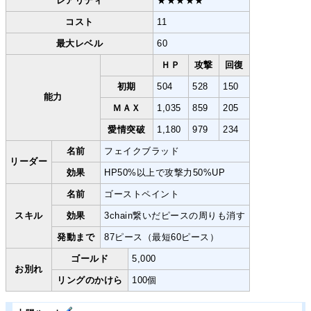
レアリティ
★★★★★
コスト
11
最大レベル
60
ＨＰ
攻撃
回復
初期
504
528
150
能力
ＭＡＸ
1,035
859
205
愛情突破
1,180
979
234
名前
フェイクブラッド
リーダー
効果
HP50%以上で攻撃力50%UP
名前
ゴーストペイント
スキル
効果
3chain繋いだピースの周りも消す
発動まで
87ピース（最短60ピース）
ゴールド
5,000
お別れ
リングのかけら
100個