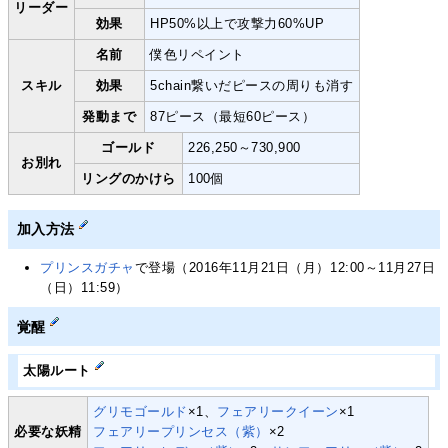
リーダー
効果
HP50%以上で攻撃力60%UP
名前
僕色リペイント
スキル
効果
5chain繋いだピースの周りも消す
発動まで
87ピース（最短60ピース）
ゴールド
226,250～730,900
お別れ
リングのかけら
100個
加入方法
プリンスガチャ
で登場（2016年11月21日（月）12:00～11月27日
（日）11:59）
覚醒
太陽ルート
グリモゴールド
×1、
フェアリークイーン
×1
必要な妖精
フェアリープリンセス（紫）
×2