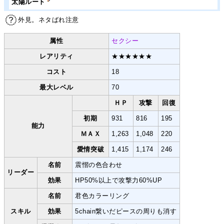
太陽ルート
外見。ネタばれ注意
属性
セクシー
レアリティ
★★★★★★
コスト
18
最大レベル
70
ＨＰ
攻撃
回復
初期
931
816
195
能力
ＭＡＸ
1,263
1,048
220
愛情突破
1,415
1,174
246
名前
震慴の色合わせ
リーダー
効果
HP50%以上で攻撃力60%UP
名前
君色カラーリング
スキル
効果
5chain繋いだピースの周りも消す