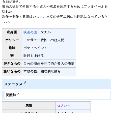
る顔が好き。
映画の撮影で使用する小道具や衣装を用意するためにファルベールを
訪れた。
新作を制作する際はいつも、王立の研究工房にお世話になっているら
しい。
出身国
映画の国
・ケナル
ポリシー
この世で一番怖いのは人間
趣味
ボディペイント
癖
眼鏡を上げる
好きなもの
自分の映画を見て怖がる人の表情
嫌いなもの
本物の血、物理的な痛み
ステータス
覚醒前
属性
セクシー