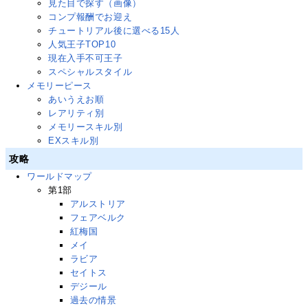
見た目で探す（画像）
コンプ報酬でお迎え
チュートリアル後に選べる15人
人気王子TOP10
現在入手不可王子
スペシャルスタイル
メモリーピース
あいうえお順
レアリティ別
メモリースキル別
EXスキル別
攻略
ワールドマップ
第1部
アルストリア
フェアベルク
紅梅国
メイ
ラビア
セイトス
デジール
過去の情景