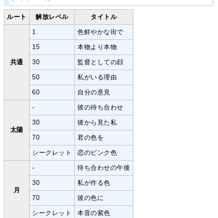
ルート
解放レベル
タイトル
1
色鮮やかな街で
15
本物より本物
共通
30
監督としての顔
50
私がいる理由
60
自分の意見
-
彼の待ち合わせ
30
彼から見た私
太陽
70
君の色を
シークレット
恋のピンク色
-
待ち合わせの午後
30
私が作る色
月
70
彼の色に
シークレット
本音の紫色