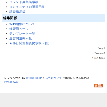
フレンド募集掲示板
コミュニティ勧誘掲示板
雑談掲示板
編集関係
Wiki編集について
練習用ページ
テンプレート一覧
運営関連掲示板
★移行関連相談掲示板（仮）
Today.
?
Yesterday.
?
Now.
?
Total.
?
レンタルWIKI by
WIKIWIKI.jp*
/
広告について
/ 無料レンタル掲示板
zawazawa