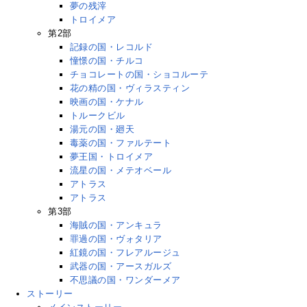
夢の残滓
トロイメア
第2部
記録の国・レコルド
憧憬の国・チルコ
チョコレートの国・ショコルーテ
花の精の国・ヴィラスティン
映画の国・ケナル
トルークビル
湯元の国・廻天
毒薬の国・ファルテート
夢王国・トロイメア
流星の国・メテオベール
アトラス
アトラス
第3部
海賊の国・アンキュラ
罪過の国・ヴォタリア
紅鏡の国・フレアルージュ
武器の国・アースガルズ
不思議の国・ワンダーメア
ストーリー