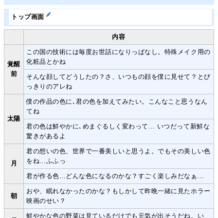
トップ画面
内容
この国の技術には毎度お世話になりっぱなし。特殊メイク用の
化粧品とかね
覚醒
前
そんな顔してどうしたの？さ、いつもの顔を僕に見せて？とび
っきりのアレね
僕の作品の色に､君の色を加えてみたい。こんなこと思うなん
てね
太陽
君の色は鮮やかに､めまぐるしく変わって… いつだって新鮮な
驚きがあるよ
君の想いの色、世界で一番美しいと思うよ。でもその美しい色
をね…ふふっ
月
君が作る色…どんな色になるのかな？すごく楽しみだなぁ…
おや、眠れなかったのかな？もしかして昨晩一緒に見たホラー
朝
映画のせい？
鮮やかな色の野菜は見ているだけでも元気が出そうだね。い