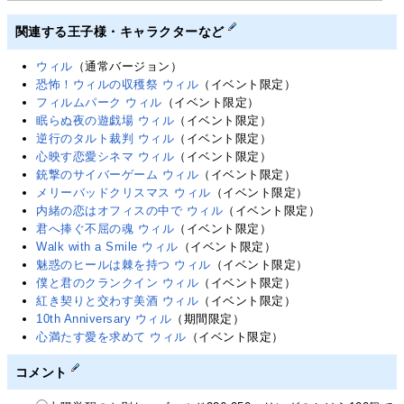
関連する王子様・キャラクターなど
ウィル
（通常バージョン）
恐怖！ウィルの収穫祭 ウィル
（イベント限定）
フィルムパーク ウィル
（イベント限定）
眠らぬ夜の遊戯場 ウィル
（イベント限定）
逆行のタルト裁判 ウィル
（イベント限定）
心映す恋愛シネマ ウィル
（イベント限定）
銃撃のサイバーゲーム ウィル
（イベント限定）
メリーバッドクリスマス ウィル
（イベント限定）
内緒の恋はオフィスの中で ウィル
（イベント限定）
君へ捧ぐ不屈の魂 ウィル
（イベント限定）
Walk with a Smile ウィル
（イベント限定）
魅惑のヒールは棘を持つ ウィル
（イベント限定）
僕と君のクランクイン ウィル
（イベント限定）
紅き契りと交わす美酒 ウィル
（イベント限定）
10th Anniversary ウィル
（期間限定）
心満たす愛を求めて ウィル
（イベント限定）
コメント