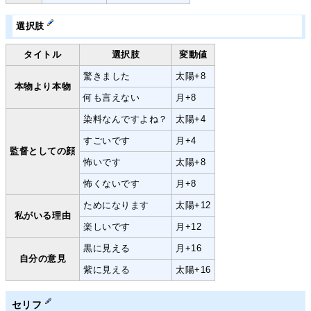
選択肢
タイトル
選択肢
変動値
驚きました
太陽+8
本物より本物
何も言えない
月+8
染料なんですよね？
太陽+4
すごいです
月+4
監督としての顔
怖いです
太陽+8
怖くないです
月+8
ためになります
太陽+12
私がいる理由
楽しいです
月+12
黒に見える
月+16
自分の意見
紫に見える
太陽+16
セリフ