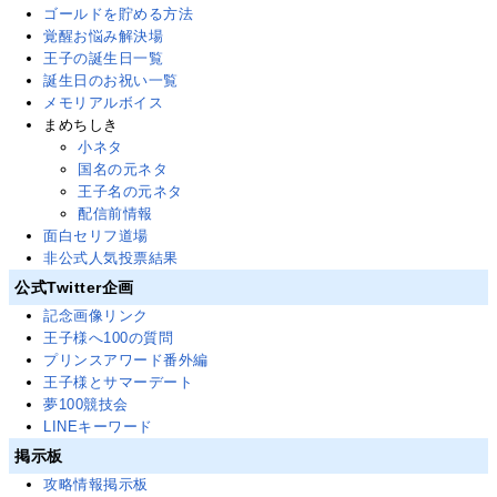
ゴールドを貯める方法
覚醒お悩み解決場
王子の誕生日一覧
誕生日のお祝い一覧
メモリアルボイス
まめちしき
小ネタ
国名の元ネタ
王子名の元ネタ
配信前情報
面白セリフ道場
非公式人気投票結果
公式Twitter企画
記念画像リンク
王子様へ100の質問
プリンスアワード番外編
王子様とサマーデート
夢100競技会
LINEキーワード
掲示板
攻略情報掲示板