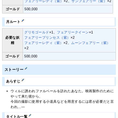
フェアリーレディ（紫）
×2、
サンフェアリー（紫）
×2
ゴールド
500,000
月ルート
グリモゴールド
×1、
フェアリークイーン
×1
必要な妖
フェアリープリンセス（紫）
×2
精
フェアリーレディ（紫）
×2、
ムーンフェアリー（紫）
×2
ゴールド
500,000
ストーリー
あらすじ
ウィルに誘われファルベールを訪れたあなた。映画製作のために
やって来た彼から、
今回の撮影に使用する小道具などを用意するには君が必要だと言
われ…―
タイトル一覧