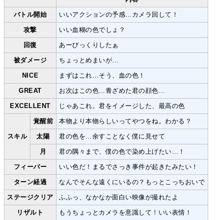
バトル開始
いいアクションの予感…カメラ回して！
攻撃
いい血糊の色でしょ？
回復
あーびっくりしたぁ
被ダメージ
ちょっとめまいが…
NICE
まずはこれ…そう、血の色！
GREAT
お次はこの色…青ざめた君の顔色…
EXCELLENT
じゃあこれ。君をイメージした、最高の色
覚醒前
本物より本物らしいってやつをね。わかる？
スキル
太陽
君の色を…余すことなく僕に見せて
月
君の隅々まで、僕の色で染め上げたい…！
フィーバー
いい色だ！まるでさっき事件が起きたみたい！
ターン経過
なんでそんな遠くにいるの？もっとこっちおいで
ステージクリア
ふふっ、なかなか面白い映像が撮れたよ
リザルト
もうちょっとカメラを意識して！いい表情！