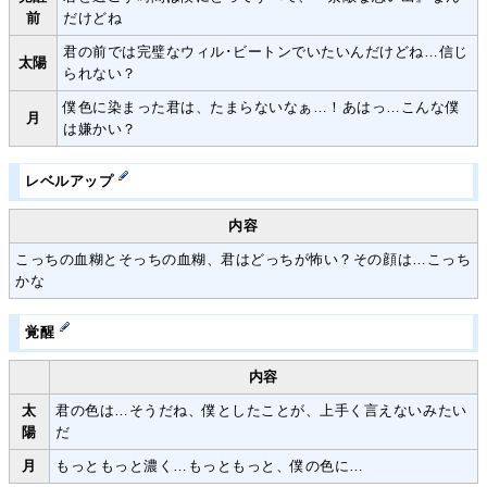
前
だけどね
君の前では完璧なウィル･ビートンでいたいんだけどね…信じ
太陽
られない？
僕色に染まった君は、たまらないなぁ…！あはっ…こんな僕
月
は嫌かい？
レベルアップ
内容
こっちの血糊とそっちの血糊、君はどっちが怖い？その顔は…こっち
かな
覚醒
内容
太
君の色は…そうだね、僕としたことが、上手く言えないみたい
陽
だ
月
もっともっと濃く…もっともっと、僕の色に…