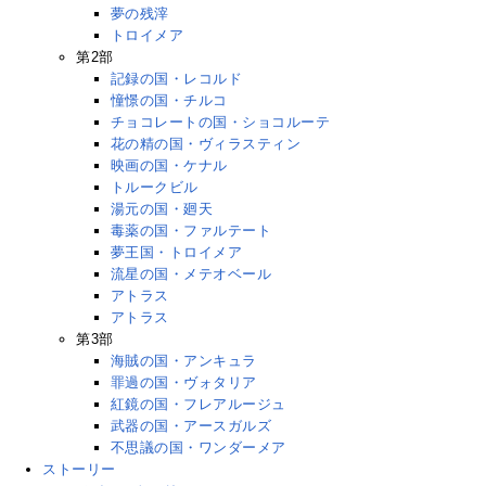
夢の残滓
トロイメア
第2部
記録の国・レコルド
憧憬の国・チルコ
チョコレートの国・ショコルーテ
花の精の国・ヴィラスティン
映画の国・ケナル
トルークビル
湯元の国・廻天
毒薬の国・ファルテート
夢王国・トロイメア
流星の国・メテオベール
アトラス
アトラス
第3部
海賊の国・アンキュラ
罪過の国・ヴォタリア
紅鏡の国・フレアルージュ
武器の国・アースガルズ
不思議の国・ワンダーメア
ストーリー