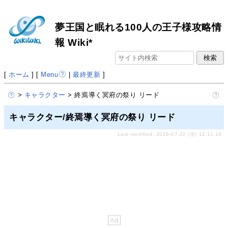
夢王国と眠れる100人の王子様攻略情
報 Wiki*
[
ホーム
] [
Menu
|
最終更新
]
>
キャラクター
> 終焉導く冥府の祭り リード
キャラクター/終焉導く冥府の祭り リード
Last-modified: 2026-07-22 (水) 12:11:19