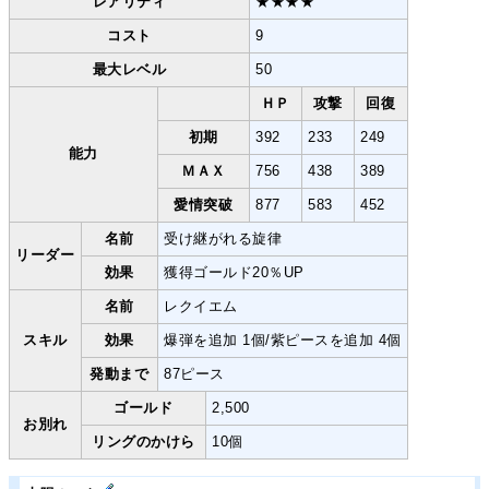
レアリティ
★★★★
コスト
9
最大レベル
50
ＨＰ
攻撃
回復
初期
392
233
249
能力
ＭＡＸ
756
438
389
愛情突破
877
583
452
名前
受け継がれる旋律
リーダー
効果
獲得ゴールド20％UP
名前
レクイエム
スキル
効果
爆弾を追加 1個/紫ピースを追加 4個
発動まで
87ピース
ゴールド
2,500
お別れ
リングのかけら
10個