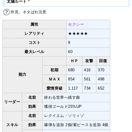
太陽ルート
外見。ネタばれ注意
属性
セクシー
レアリティ
★★★★★
コスト
9
最大レベル
60
ＨＰ
攻撃
回復
初期
680
416
370
能力
ＭＡＸ
854
561
498
愛情突破
1,117
734
652
名前
終わる世界へ残す曲
リーダー
効果
獲得ゴールド25%UP
名前
レクイエム・ソリィゾ
スキル
効果
爆弾を追加 2個/紫ピースを追加 4個