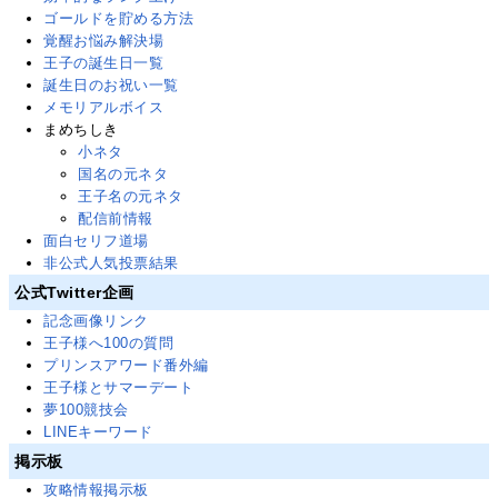
ゴールドを貯める方法
覚醒お悩み解決場
王子の誕生日一覧
誕生日のお祝い一覧
メモリアルボイス
まめちしき
小ネタ
国名の元ネタ
王子名の元ネタ
配信前情報
面白セリフ道場
非公式人気投票結果
公式Twitter企画
記念画像リンク
王子様へ100の質問
プリンスアワード番外編
王子様とサマーデート
夢100競技会
LINEキーワード
掲示板
攻略情報掲示板