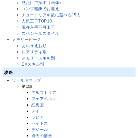
見た目で探す（画像）
コンプ報酬でお迎え
チュートリアル後に選べる15人
人気王子TOP10
現在入手不可王子
スペシャルスタイル
メモリーピース
あいうえお順
レアリティ別
メモリースキル別
EXスキル別
攻略
ワールドマップ
第1部
アルストリア
フェアベルク
紅梅国
メイ
ラビア
セイトス
デジール
過去の情景