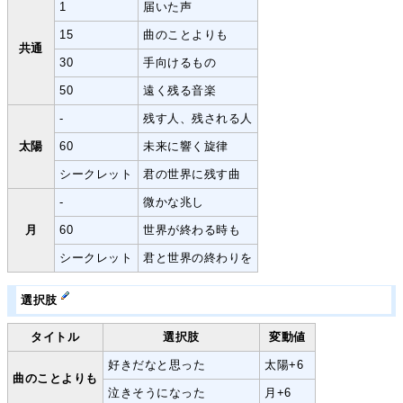
1
届いた声
15
曲のことよりも
共通
30
手向けるもの
50
遠く残る音楽
-
残す人、残される人
太陽
60
未来に響く旋律
シークレット
君の世界に残す曲
-
微かな兆し
月
60
世界が終わる時も
シークレット
君と世界の終わりを
選択肢
タイトル
選択肢
変動値
好きだなと思った
太陽+6
曲のことよりも
泣きそうになった
月+6