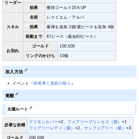
リーダー
効果
獲得ゴールド25％UP
名前
レクイエム・アルバ
スキル
効果
爆弾を追加 2個/紫ピースを追加 4個
発動まで
87ピース（最短60ピース）
ゴールド
100,500
お別れ
リングのかけら
10個
加入方法
イベント『
終焉導く冥府の祭り
』
覚醒
太陽ルート
グリモシルバー
×2、
フェアリープリンセス（紫）
×1
必要な妖精
フェアリーレディ（紫）
×2、
サンフェアリー（紫）
×3
ゴールド
200,000