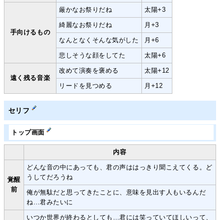
厳かなお祭りだね
太陽+3
綺麗なお祭りだね
月+3
手向けるもの
なんとなくそんな気がした
月+6
悲しそうな顔をしてた
太陽+6
改めて演奏を褒める
太陽+12
遠く残る音楽
リードを見つめる
月+12
セリフ
トップ画面
内容
どんな音の中にあっても、君の声ははっきり聞こえてくる。ど
うしてだろうね
覚醒
前
俺が無駄だと思ってきたことに、意味を見出す人もいるんだ
ね…君みたいに
いつか世界が終わるとしても…君には笑っていてほしいって、