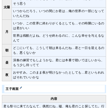
そう思う
太陽
いつからだろう。いつの間にか君は…俺の世界の一部になって
いたんだね
いつか、この世界に終わりがくるとしても…その時隣にいるの
は君がいい
月
世界は残酷だよね。どうせ終わるのに、こんな幸せを与えるな
んて
どこにいても、こうして朝は来るんだね…君と一日を迎えるの
朝
も、悪くないか
演奏の練習でもしようかな。君には本番で聴いてほしいから、
昼
もう少し待ってて
おやすみ。このまま夜が明けなかったとしても…君といられれ
夜
ばそれでいいかな
王子画面
内容
君も祭りに来てたなんて、偶然だね…嘘、俺も君のこと探してた。行