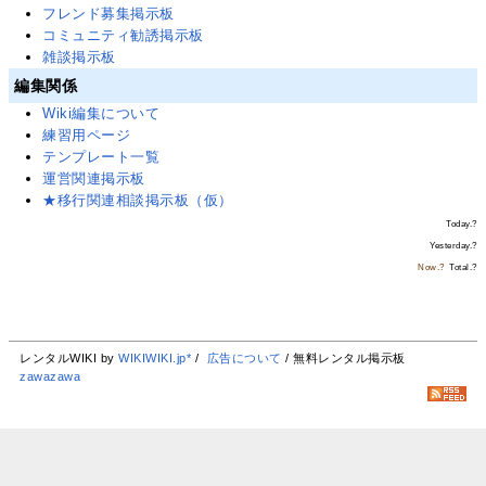
フレンド募集掲示板
コミュニティ勧誘掲示板
雑談掲示板
編集関係
Wiki編集について
練習用ページ
テンプレート一覧
運営関連掲示板
★移行関連相談掲示板（仮）
Today.
?
Yesterday.
?
Now.
?
Total.
?
レンタルWIKI by
WIKIWIKI.jp*
/
広告について
/ 無料レンタル掲示板
zawazawa