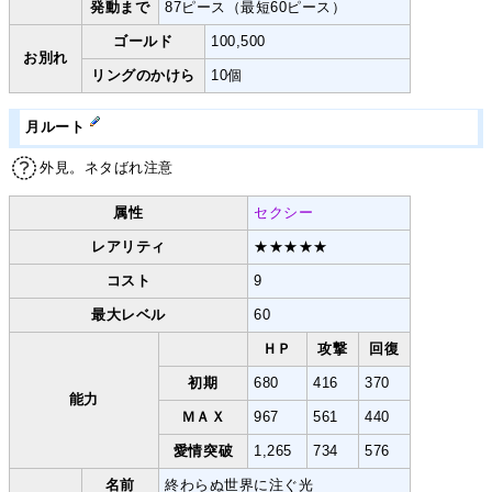
発動まで
87ピース（最短60ピース）
ゴールド
100,500
お別れ
リングのかけら
10個
月ルート
外見。ネタばれ注意
属性
セクシー
レアリティ
★★★★★
コスト
9
最大レベル
60
ＨＰ
攻撃
回復
初期
680
416
370
能力
ＭＡＸ
967
561
440
愛情突破
1,265
734
576
名前
終わらぬ世界に注ぐ光