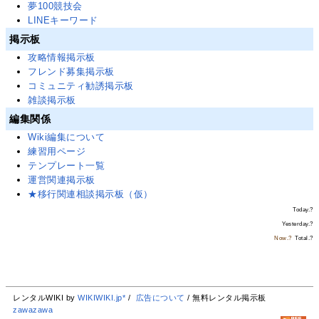
夢100競技会
LINEキーワード
掲示板
攻略情報掲示板
フレンド募集掲示板
コミュニティ勧誘掲示板
雑談掲示板
編集関係
Wiki編集について
練習用ページ
テンプレート一覧
運営関連掲示板
★移行関連相談掲示板（仮）
Today.
?
Yesterday.
?
Now.
?
Total.
?
レンタルWIKI by
WIKIWIKI.jp*
/
広告について
/ 無料レンタル掲示板
zawazawa