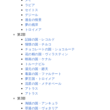
メイ
ラビア
セイトス
デジール
過去の情景
夢の残滓
トロイメア
第2部
記録の国・レコルド
憧憬の国・チルコ
チョコレートの国・ショコルーテ
花の精の国・ヴィラスティン
映画の国・ケナル
トルークビル
湯元の国・廻天
毒薬の国・ファルテート
夢王国・トロイメア
流星の国・メテオベール
アトラス
アトラス
第3部
海賊の国・アンキュラ
罪過の国・ヴォタリア