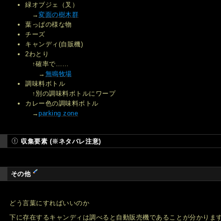
緑オブジェ（叉）
→
変面の樹木群
葉っぱの様な物
チーズ
キャンディ(自販機)
2わとり
↑確率で……
→
無鳴牧場
調味料ボトル
↑別の調味料ボトルにワープ
カレー色の調味料ボトル
→
parking zone
収集要素 (※ネタバレ注意)
その他
どう言葉にすればいいのか
下に存在するキャンディは調べると自動販売機であることが分かりま