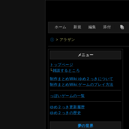
[
ホーム
|
新規
|
編集
|
添付
]
> アラザン
メニュー
トップページ
└
雑談するところ
制作まとめWiki:ゆめ２っきについて
制作まとめWiki:ゲームのプレイ方法
っぽいゲームの一覧
ゆめ２っき更新履歴
ゆめ２っきの歴史
夢の世界