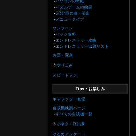
├
パソコンの壁紙
├
パズルゲームの絵柄
├
SR分室の曲・演出
└
メニュータイプ
オンライン
├
バッジ攻略
├
エンドレスラリー攻略
└
エンドレスラリー出題リスト
お面・変身
やりこみ
スピードラン
Tips・お楽しみ
キャラクター名鑑
自販機検索ページ
└
すべての自販機一覧
小ネタ・豆知識
ゆるめアンケート