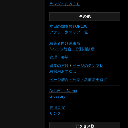
ランダムおみくじ
その他
本日の閲覧数TOP100
ツクラー別マップ一覧
編集者向け連絡所
└
ページ統合・分割相談所
管理・要望
編集の方針
/
ページのテンプレ
練習用おすなば
ページ統合・分割・名前変更ログ
AutoAliasName
Glossary
専用ロダ
リンク
アクセス数