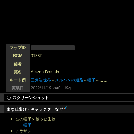
マップID
BGM
0138D
備考
英名
Alazan Domain
ルート例
三角岩世界
⇔
メルヘンの通路
⇔
帽子
⇔ここ
実装日
2022/11/19 ver0.119g
スクリーンショット
主な仕掛け・キャラクターなど
△の帽子を被った生物
→
帽子
アラザン