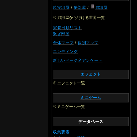
現実部屋
/
夢部屋
/
扉部屋
扉部屋から行ける世界一覧
実装日順リスト
繋ぎ部屋
全体マップ
/
個別マップ
エンディング
新しいページ名アンケート
エフェクト
エフェクト一覧
ミニゲーム
ミニゲーム一覧
データベース
収集要素