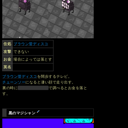
住処
ブラウン管ディスコ
攻撃
できない
お金
場合によっては落とす
英名
ブラウン管ディスコ
を闊歩するテレビ。
チェーンソー
になると凄い顔で走り出す。
裏の時に
で調べるとお金を落と
す。
黒のマジシャン