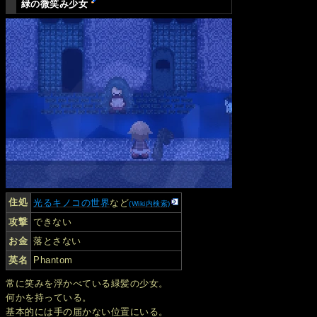
緑の微笑み少女
住処
光るキノコの世界
など
(Wiki内検索)
攻撃
できない
お金
落とさない
英名
Phantom
常に笑みを浮かべている緑髪の少女。
何かを持っている。
基本的には手の届かない位置にいる。