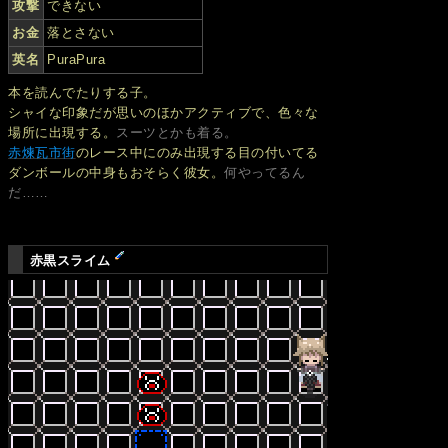
攻撃
できない
お金
落とさない
英名
PuraPura
本を読んでたりする子。
シャイな印象だが思いのほかアクティブで、色々な
場所に出現する。
スーツとかも着る。
赤煉瓦市街
のレース中にのみ出現する目の付いてる
ダンボールの中身もおそらく彼女。
何やってるん
だ……
赤黒スライム