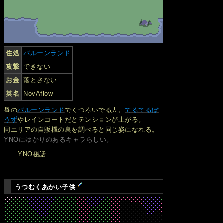
住処
バルーンランド
攻撃
できない
お金
落とさない
英名
NovAflow
昼の
バルーンランド
でくつろいでる人。
てるてるぼ
うず
やレインコートだとテンションが上がる。
同エリアの自販機の裏を調べると同じ姿になれる。
YNOにゆかりのあるキャラらしい。
YNO秘話
うつむくあかい子供