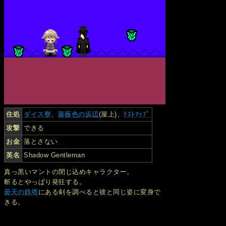
住処
ダイス寮
、
薔薇色の浜辺
(屋上)、
ﾃｽﾄﾏｯﾌﾟ
攻撃
できる
お金
落とさない
英名
Shadow Gentleman
真っ黒いマントの閉じ込めキャラクター。
斬るとやっぱり発狂する。
曇天の鉄塔
にある剣を調べると彼と同じ姿に変身で
きる。