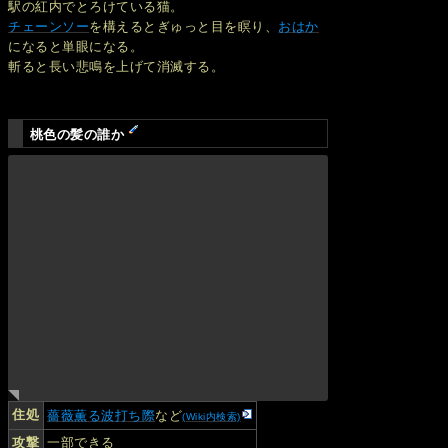
駅の紅内でとろけている猫。
チェーンソー
を構えるとぎゅっと目を瞑り、
おはか
になると単眼になる。
斬ると長い悲鳴を上げて消滅する。
桃色の髪の誰か
住処
薔薇薫る波打ち際
など
(Wiki内検索)
攻撃
一部できる