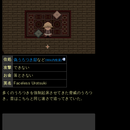
住処
偽うろつき邸
など
(Wiki内検索)
攻撃
できない
お金
落とさない
英名
Faceless Urotsuki
多くのうろつきを強制起床させてきた脅威のうろつ
き。昔はこちらと同じ速さで追ってきていた。