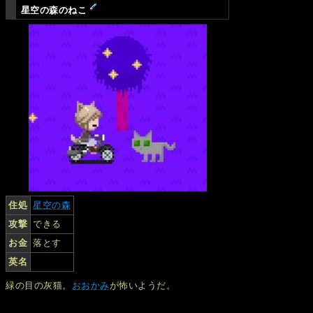
星空の森のねこ
住処
星空の森
攻撃
できる
お金
落とす
英名
緑の目の灰猫。
おおかみ
が怖いようだ。