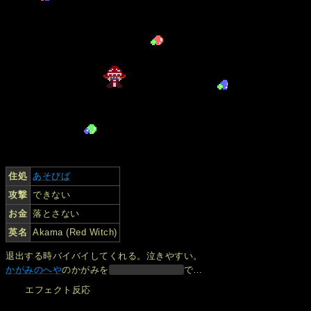
住処
あそびば
攻撃
できない
お金
落とさない
英名
Akama (Red Witch)
退出する時バイバイしてくれる。泣きやすい。
かがみのへや
のかがみを
で…
エフェクト反応