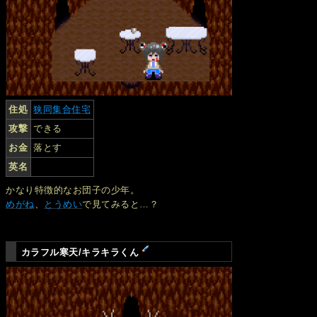
住処
狭同集合住宅
攻撃
できる
お金
落とす
英名
かなり特徴的なお団子の少年。
めがね
、
とうめい
で見てみると…？
カラフル寒天/キラキラくん