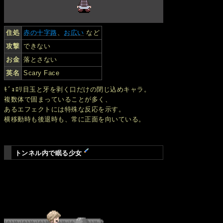
住処
赤の十字路
、
お広い
など
攻撃
できない
お金
落とさない
英名
Scary Face
ｷﾞｮﾛﾘ目玉と牙を剥く口だけの閉じ込めキャラ。
複数体で固まっていることが多く、
あるエフェクトには特殊な反応を示す。
横移動時も後退時も、常に正面を向いている。
トンネル内で眠る少女