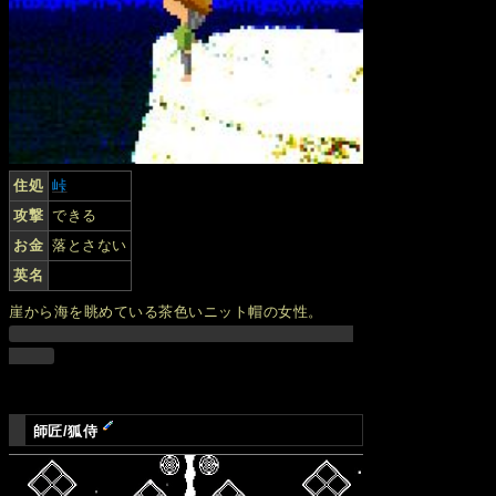
住処
峠
攻撃
できる
お金
落とさない
英名
崖から海を眺めている茶色いニット帽の女性。
師匠/狐侍