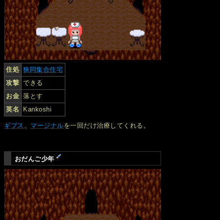
住処
狭同集合住宅
攻撃
できる
お金
落とす
英名
Kankoshi
ギプス
、
マージナル
を一回だけ治療してくれる。
おだんご少年