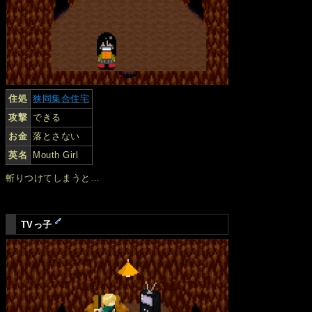
住処
狭同集合住宅
攻撃
できる
お金
落とさない
英名
Mouth Girl
斬りつけてしまうと…
TVっ子