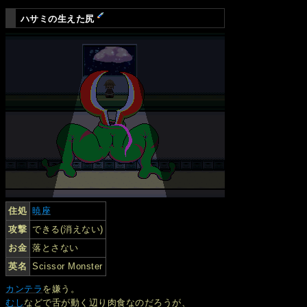
ハサミの生えた尻
住処
暁座
攻撃
できる(消えない)
お金
落とさない
英名
Scissor Monster
カンテラ
を嫌う。
むし
などで舌が動く辺り肉食なのだろうが、