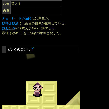
お金
落とす
英名
チョコレートの通路
には赤色の、
砂時計砂漠
には茶色の個体が生息している。
おおかみ
の遠吠えが怖い。燃やせる。
最近はゆめ2っき上級者の象徴と化した。
ピンクのこけし