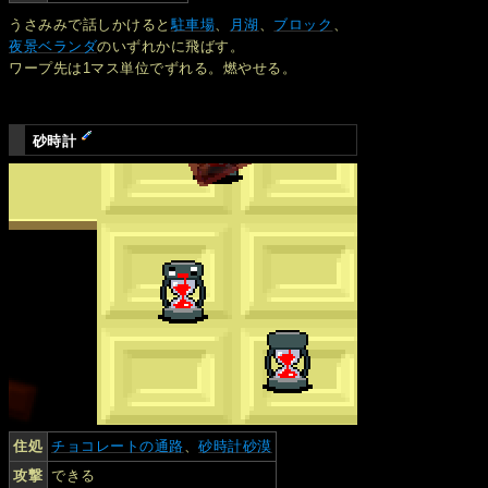
うさみみで話しかけると
駐車場
、
月湖
、
ブロック
、
夜景ベランダ
のいずれかに飛ばす。
ワープ先は1マス単位でずれる。燃やせる。
砂時計
住処
チョコレートの通路
、
砂時計砂漠
攻撃
できる