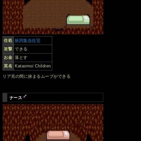
住処
狭同集合住宅
攻撃
できる
お金
落とす
英名
Kataomoi Children
リア充の間に挟まるムーブができる
ナース