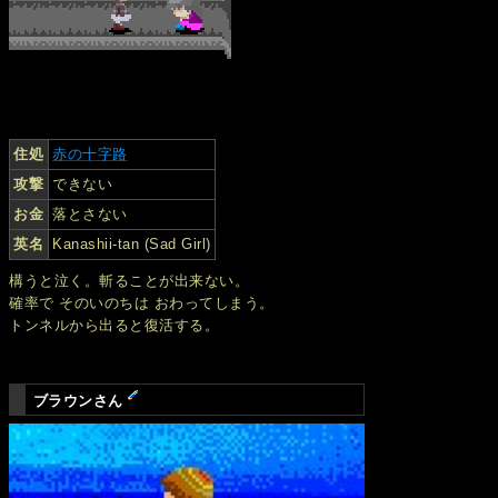
住処
赤の十字路
攻撃
できない
お金
落とさない
英名
Kanashii-tan (Sad Girl)
構うと泣く。斬ることが出来ない。
確率で そのいのちは おわってしまう。
トンネルから出ると復活する。
ブラウンさん