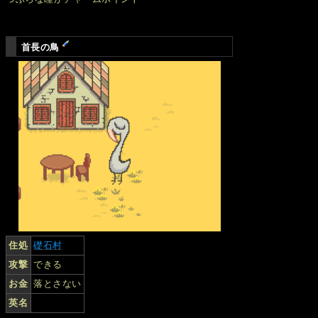
首長の鳥
住処
礎石村
攻撃
できる
お金
落とさない
英名