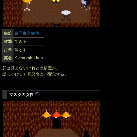
住処
狭同集合住宅
攻撃
できる
お金
落とす
英名
Kidoairaku-kun
顔は見えないけれど表情豊か。
話しかけると喜怒哀楽が変化する。
マスクの女性