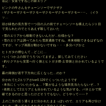
追記：安置ですねこの新エリア
ピンクの牛さんをチェーンソーでザクザク
↑ザクモーザクモーザクモーザクモーザクモーザクモー･･･。（イラ
ッ…
頭が緑色の長方形で一つ目の人の前でチェーンソーを構えたらジト目
で見られたのでとりあえず殺しておいた
↑雪のエリアから移動できないんだが…仕様かな？
↑雪のエリアは調べてみたら雪原通路ですね。本来移動できるはずなの
ですが、マップ画面が動かないですね・・・多分バグかと
ヒトガタの煙なんて…どこに…
↑いくつか上の段でうろついてますよ。探してみてください
↑釣りクマから安置へ行く側とヒトガタ煙-土管側と分かれているようで
す。
霧の湖側が若干下方向に広くなった…のか？
分かれてた2エリアがver0.126でくっついたようです
↑本当にくっついたかなぁ...？繋がるような場所見当たらないぞ...？
↑依然として2エリアとも分かれているような気がする。バネとかで突
破できるのかと思ったけどそうでもない。どうやって⋯⋯？
上の二方の言う通りまだ分かれたままっぽいので、エリアを再び分け
ました。違ってたらまたタイムアウトしてね…