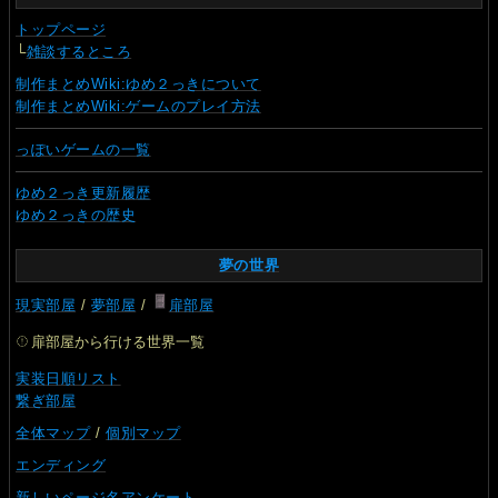
トップページ
└
雑談するところ
制作まとめWiki:ゆめ２っきについて
制作まとめWiki:ゲームのプレイ方法
っぽいゲームの一覧
ゆめ２っき更新履歴
ゆめ２っきの歴史
夢の世界
現実部屋
/
夢部屋
/
扉部屋
扉部屋から行ける世界一覧
実装日順リスト
繋ぎ部屋
全体マップ
/
個別マップ
エンディング
新しいページ名アンケート