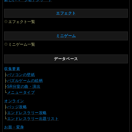
エフェクト
エフェクト一覧
ミニゲーム
ミニゲーム一覧
データベース
収集要素
├
パソコンの壁紙
├
パズルゲームの絵柄
├
SR分室の曲・演出
└
メニュータイプ
オンライン
├
バッジ攻略
├
エンドレスラリー攻略
└
エンドレスラリー出題リスト
お面・変身