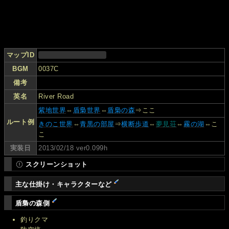
マップID
BGM
0037C
備考
英名
River Road
紫地世界
⇔
盾梟世界
⇔
盾梟の森
⇒ここ
ルート例
きのこ世界
⇔
青黒の部屋
⇒
横断歩道
⇔
夢見荘
⇔
霧の湖
⇔こ
こ
実装日
2013/02/18 ver0.099h
スクリーンショット
主な仕掛け・キャラクターなど
盾梟の森側
釣りクマ