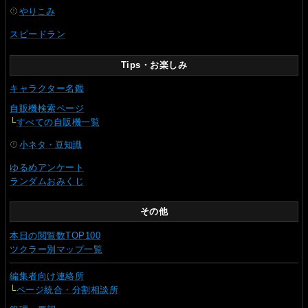
やりこみ
スピードラン
Tips・お楽しみ
キャラクター名鑑
自販機検索ページ
└
すべての自販機一覧
小ネタ・豆知識
ゆるめアンケート
ランダムおみくじ
その他
本日の閲覧数TOP100
ツクラー別マップ一覧
編集者向け連絡所
└
ページ統合・分割相談所