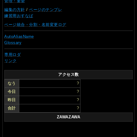
管理・要望
編集の方針
/
ページのテンプレ
練習用おすなば
ページ統合・分割・名前変更ログ
AutoAliasName
Glossary
専用ロダ
リンク
アクセス数
なう
?
今日
?
昨日
?
合計
?
ZAWAZAWA