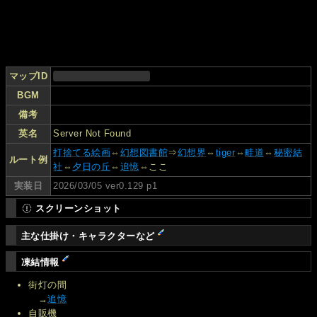
マップID
BGM
備考
英名
Server Not Found
打捨てる絵画
⇔
幻想図書館
⇒
幻想界
⇔
tiger
⇔
畦道
⇔
秘密結
ルート例
社
⇔
夕日の丘
⇔
追憶
⇔ここ
実装日
2026/03/05 ver0.129 p1
スクリーンショット
主な仕掛け・キャラクターなど
凍結情報
街灯の間
→
追憶
自販機