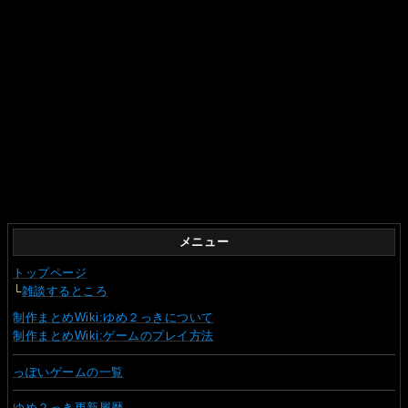
メニュー
トップページ
└
雑談するところ
制作まとめWiki:ゆめ２っきについて
制作まとめWiki:ゲームのプレイ方法
っぽいゲームの一覧
ゆめ２っき更新履歴