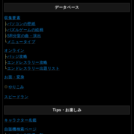
データベース
収集要素
├
パソコンの壁紙
├
パズルゲームの絵柄
├
SR分室の曲・演出
└
メニュータイプ
オンライン
├
バッジ攻略
├
エンドレスラリー攻略
└
エンドレスラリー出題リスト
お面・変身
やりこみ
スピードラン
Tips・お楽しみ
キャラクター名鑑
自販機検索ページ