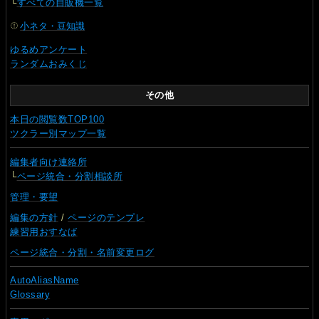
└
すべての自販機一覧
小ネタ・豆知識
ゆるめアンケート
ランダムおみくじ
その他
本日の閲覧数TOP100
ツクラー別マップ一覧
編集者向け連絡所
└
ページ統合・分割相談所
管理・要望
編集の方針
/
ページのテンプレ
練習用おすなば
ページ統合・分割・名前変更ログ
AutoAliasName
Glossary