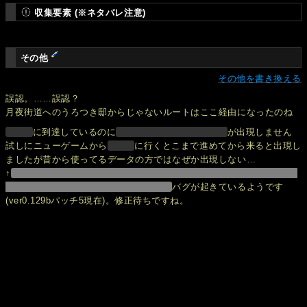
収集要素 (※ネタバレ注意)
その他
その他を書き換える
誤認。……誤認？
月夜街道へのうろつき邸からじゃないルートはここ経由になったのね
に到達しているのに
が出現しません
試しにニューゲームから
に行くとこまで進めてから来ると出現し
ましたが昔から使ってるデータの方ではなぜか出現しない…
↑
バグが起きているようです
(ver0.129bパッチ5現在)。修正待ちですね。