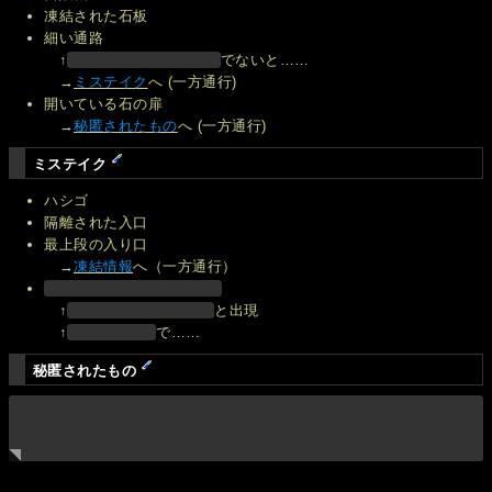
凍結された石板
細い通路
↑
でないと……
→
ミステイク
へ (一方通行)
開いている石の扉
→
秘匿されたもの
へ (一方通行)
ミステイク
ハシゴ
隔離された入口
最上段の入り口
→
凍結情報
へ（一方通行）
↑
と出現
↑
で……
秘匿されたもの