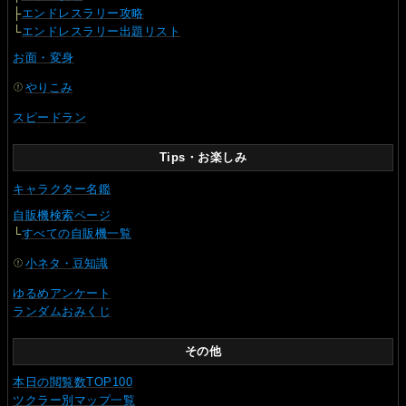
├
エンドレスラリー攻略
└
エンドレスラリー出題リスト
お面・変身
やりこみ
スピードラン
Tips・お楽しみ
キャラクター名鑑
自販機検索ページ
└
すべての自販機一覧
小ネタ・豆知識
ゆるめアンケート
ランダムおみくじ
その他
本日の閲覧数TOP100
ツクラー別マップ一覧