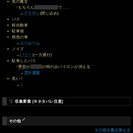
黒の魔女
↑もちろん
で……
→
アラザン
(閉じ込め)
バス
軽自動車
駐車場
桃色の車
→
スペルーム
ノイズ
→
(＾□＾)
(一方通行)
駐車したバス
↑
季節
が
の時のみパイロンが消える
→
雪中遭難
黒い！
→
！
収集要素 (※ネタバレ注意)
その他
その他を書き換える