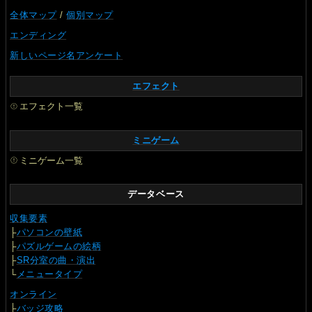
全体マップ
/
個別マップ
エンディング
新しいページ名アンケート
エフェクト
エフェクト一覧
ミニゲーム
ミニゲーム一覧
データベース
収集要素
├
パソコンの壁紙
├
パズルゲームの絵柄
├
SR分室の曲・演出
└
メニュータイプ
オンライン
├
バッジ攻略