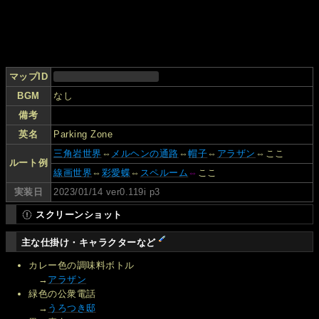
マップID
BGM
なし
備考
英名
Parking Zone
三角岩世界
⇔
メルヘンの通路
⇔
帽子
⇔
アラザン
⇔ここ
ルート例
線画世界
⇔
彩愛蝶
⇔
スペルーム
⇔
ここ
実装日
2023/01/14 ver0.119i p3
スクリーンショット
主な仕掛け・キャラクターなど
カレー色の調味料ボトル
→
アラザン
緑色の公衆電話
→
うろつき邸