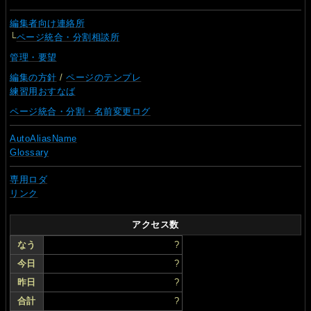
編集者向け連絡所
└
ページ統合・分割相談所
管理・要望
編集の方針
/
ページのテンプレ
練習用おすなば
ページ統合・分割・名前変更ログ
AutoAliasName
Glossary
専用ロダ
リンク
アクセス数
なう
?
今日
?
昨日
?
合計
?