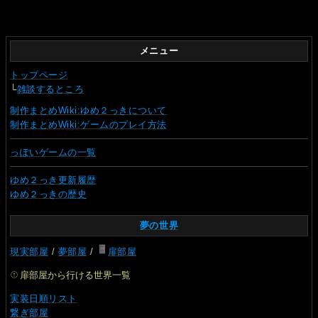
メニュー
トップページ
└
雑談するところ
制作まとめWiki:ゆめ２っきについて
制作まとめWiki:ゲームのプレイ方法
っぽいゲームの一覧
ゆめ２っき更新履歴
ゆめ２っきの歴史
夢の世界
現実部屋
/
夢部屋
/
扉部屋
扉部屋から行ける世界一覧
実装日順リスト
繋ぎ部屋