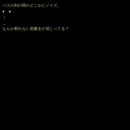
バスの列の間のどこかにノイズ。
● ●
｜
＿
なんか斬れない黒魔女が混じってる？