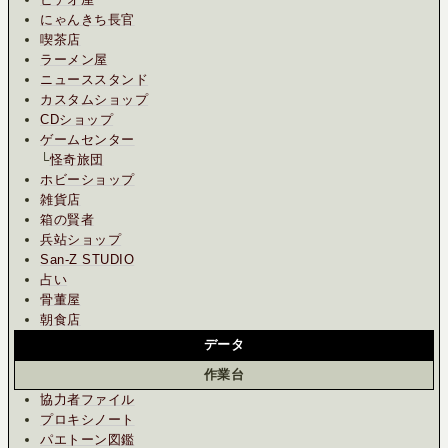
にゃんきち長官
喫茶店
ラーメン屋
ニューススタンド
カスタムショップ
CDショップ
ゲームセンター
└
怪奇旅団
ホビーショップ
雑貨店
箱の賢者
兵站ショップ
San-Z STUDIO
占い
骨董屋
朝食店
データ
作業台
協力者ファイル
プロキシノート
パエトーン図鑑