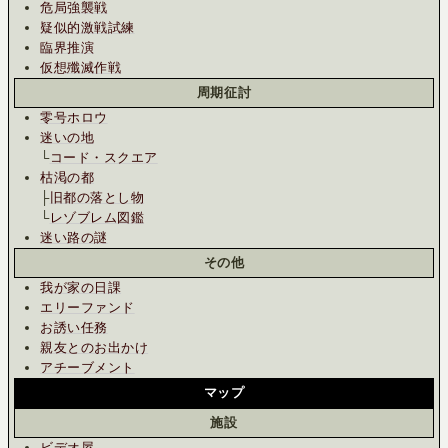
危局強襲戦
疑似的激戦試練
臨界推演
仮想殲滅作戦
周期征討
零号ホロウ
迷いの地
└
コード・スクエア
枯渇の都
├
旧都の落とし物
└
レゾブレム図鑑
迷い路の謎
その他
我が家の日課
エリーファンド
お誘い任務
親友とのお出かけ
アチーブメント
マップ
施設
ビデオ屋