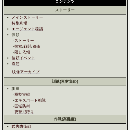
コンテンツ
ストーリー
メインストーリー
特別劇場
エージェント秘話
依頼
├
ストーリー
├
探索
/
戦闘
/
都市
└
隠し依頼
信頼イベント
道筋
映像アーカイブ
訓練(素材集め)
訓練
├
模擬実戦
├
エキスパート挑戦
├
区域防衛
└
要警戒狩り
作戦(高難度)
式輿防衛戦