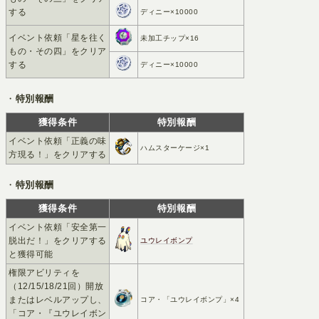
する
ディニー×10000
イベント依頼「星を往く
未加工チップ×16
もの・その四」をクリア
する
ディニー×10000
・
特別報酬
獲得条件
特別報酬
イベント依頼「正義の味
ハムスターケージ×1
方現る！」をクリアする
・
特別報酬
獲得条件
特別報酬
イベント依頼「安全第一
脱出だ！」をクリアする
ユウレイボンプ
と獲得可能
権限アビリティを
（12/15/18/21回）開放
またはレベルアップし、
コア・「ユウレイボンプ」×4
「コア・『ユウレイボン