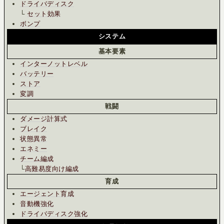
ドライバディスク
└
セット効果
ボンプ
システム
基本要素
インターノットレベル
バッテリー
ストア
変調
戦闘
ダメージ計算式
ブレイク
状態異常
エネミー
チーム編成
└
高難易度向け編成
育成
エージェント育成
音動機強化
ドライバディスク強化