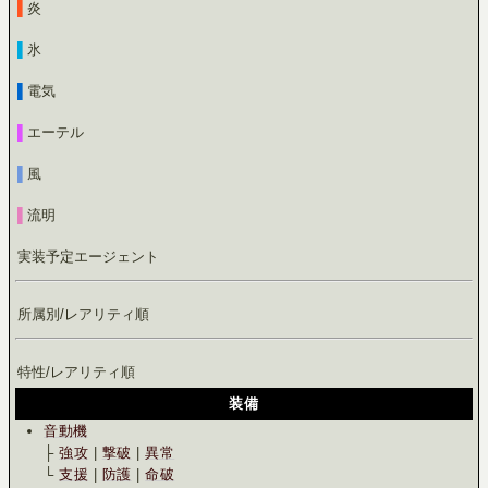
▌
炎
▌
氷
▌
電気
▌
エーテル
▌
風
▌
流明
実装予定エージェント
所属別/レアリティ順
特性/レアリティ順
装備
音動機
├
強攻
|
撃破
|
異常
└
支援
|
防護
|
命破