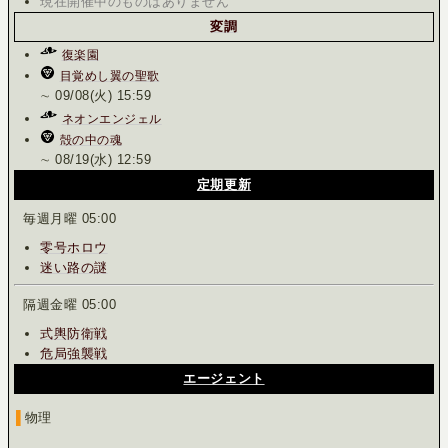
現在開催中のものは
ありません
変調
復楽園
目覚めし翼の聖歌
∼ 09/08(火) 15:59
ネオンエンジェル
殻の中の魂
∼ 08/19(水) 12:59
定期更新
毎週月曜 05:00
零号ホロウ
迷い路の謎
隔週金曜 05:00
式輿防衛戦
危局強襲戦
エージェント
▌
物理