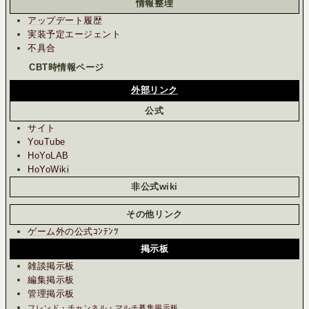
情報整理
アップデート履歴
実装予定エージェント
不具合
CBT時情報ページ
外部リンク
公式
サイト
YouTube
HoYoLAB
HoYoWiki
非公式wiki
その他リンク
ゲーム外の公式ｺﾝﾃﾝﾂ
掲示板
雑談掲示板
編集掲示板
管理掲示板
フレンド・チャンネル・マルチ募集掲示板