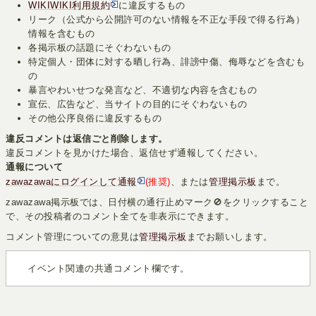
WIKIWIKI利用規約
に違反するもの
リーク（公式から公開許可のない情報を不正な手段で得る行為）
情報を含むもの
各掲示板の話題にそぐわないもの
特定個人・団体に対する晒し行為、誹謗中傷、侮辱などを含むも
の
暴言やわいせつな発言など、不適切な内容を含むもの
宣伝、広告など、当サイトの目的にそぐわないもの
その他公序良俗に違反するもの
違反コメントは返信ごと削除します。
違反コメントを見かけた場合、返信せず通報してください。
通報について
zawazawaにログインして通報
(推奨)
、または
管理掲示板
まで。
zawazawa掲示板では、日付横の通行止めマーク🚫をクリックすること
で、その投稿者のコメント全てを非表示にできます。
コメント管理についての意見は
管理掲示板
までお願いします。
イベント関連の共通コメント欄です。