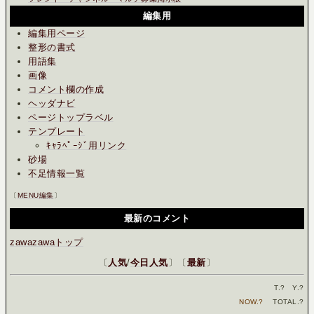
編集用
編集用ページ
整形の書式
用語集
画像
コメント欄の作成
ヘッダナビ
ページトップラベル
テンプレート
ｷｬﾗﾍﾟｰｼﾞ用リンク
砂場
不足情報一覧
〔
MENU編集
〕
最新のコメント
zawazawaトップ
〔
人気
/
今日人気
〕〔
最新
〕
T.
?
Y.
?
NOW.
?
TOTAL.
?