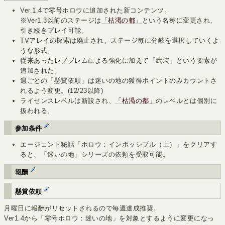
Ver.1.4で零号ホロウに追加された新コンテンツ。
※Ver1.3以前のステージは
「枯渇の都」
という名称に変更され、
引き続きプレイ可能。
TVアレイの探索は廃止され、ステージ毎に分岐を選択していくよ
うな形式。
従来あったレゾブレムによる強化に加えて「武装」という要素が
追加された。
週ごとの「懸賞依頼」は迷いの地の獲得ポイントのみカウントさ
れるよう変更。(12/23以降)
ライセンスレベルは新設され、
「枯渇の都」
のレベルとは個別に
扱われる。
参加条件
エージェント秘話「ホロウ：インポッシブル（上）」をクリアす
ると、「迷いの地」シリーズの依頼を受取可能。
報酬
懸賞依頼
月曜日に報酬がリセットされるので毎週達成推奨。
Ver1.4から「零号ホロウ：迷いの地」を対象とするように変更になっ