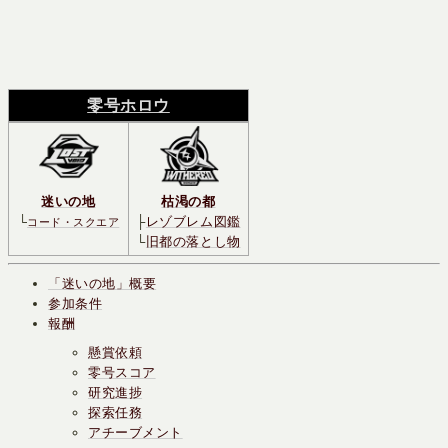
零号ホロウ
迷いの地
枯渇の都
└
├
レゾブレム図鑑
コード・スクエア
└
旧都の落とし物
「迷いの地」概要
参加条件
報酬
懸賞依頼
零号スコア
研究進捗
探索任務
アチーブメント