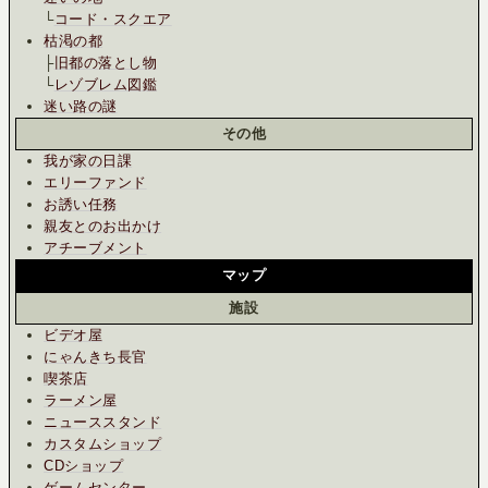
└
コード・スクエア
枯渇の都
├
旧都の落とし物
└
レゾブレム図鑑
迷い路の謎
その他
我が家の日課
エリーファンド
お誘い任務
親友とのお出かけ
アチーブメント
マップ
施設
ビデオ屋
にゃんきち長官
喫茶店
ラーメン屋
ニューススタンド
カスタムショップ
CDショップ
ゲームセンター