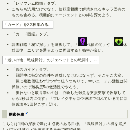
「レゾブレム図鑑」タブ。
こちらも汎用だけでなく、信頼度報酬で解禁されるキャラ固有の
ものも含める。積極的にエージェントとの絆を深めよう。
「カード」をXX枚集める。
「カード図鑑」タブ。
調査戦略「秘宝探し」を選択して、「
代価の間」や「
休
憩回復」エリアを通るように周回すると効率が良い。
「迷いの地、戦線掃討」のジェペットとの戦闘中、～
「仮のガイド」タブ。
戦闘中に特定の条件を達成しなければならず、そこそこ大変。
一気に複数個狙わず1つずつ狙うつもりで。幸いエーテル活性は関
係無いので難易度5の低活性でやろう。
狙わないと取り辛いのは「召喚した雑魚を支援突撃で攻撃して
から3秒以内に倒す」「ブレイク中か部位破壊で倒れている間に部
位破壊を3回起こす」辺り。
探索任務
こちらは1回の探索で満たす必要のある目標。「戦線掃討」の欄を選択
しバフや活性などを選択する画面で確認可能。