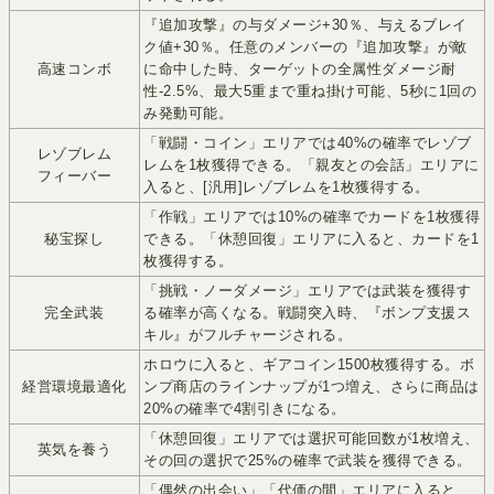
『追加攻撃』の与ダメージ+30％、与えるブレイ
ク値+30％。任意のメンバーの『追加攻撃』が敵
高速コンボ
に命中した時、ターゲットの全属性ダメージ耐
性-2.5%、最大5重まで重ね掛け可能、5秒に1回の
み発動可能。
「戦闘・コイン」エリアでは40%の確率でレゾブ
レゾブレム
レムを1枚獲得できる。「親友との会話」エリアに
フィーバー
入ると、[汎用]レゾブレムを1枚獲得する。
「作戦」エリアでは10%の確率でカードを1枚獲得
秘宝探し
できる。「休憩回復」エリアに入ると、カードを1
枚獲得する。
「挑戦・ノーダメージ」エリアでは武装を獲得す
完全武装
る確率が高くなる。戦闘突入時、『ボンプ支援ス
キル』がフルチャージされる。
ホロウに入ると、ギアコイン1500枚獲得する。ボ
経営環境最適化
ンプ商店のラインナップが1つ増え、さらに商品は
20%の確率で4割引きになる。
「休憩回復」エリアでは選択可能回数が1枚増え、
英気を養う
その回の選択で25%の確率で武装を獲得できる。
「偶然の出会い」「代価の間」エリアに入ると、