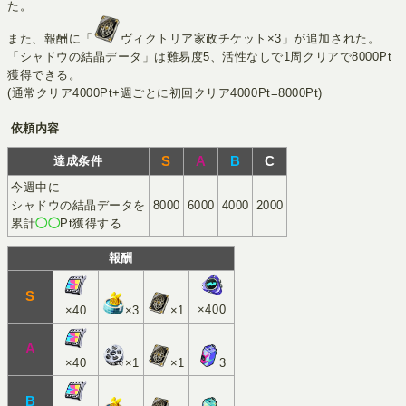
た。
また、報酬に「
ヴィクトリア家政チケット×3」が追加された。
「シャドウの結晶データ」は難易度5、活性なしで1周クリアで8000Pt
獲得できる。
(通常クリア4000Pt+週ごとに初回クリア4000Pt=8000Pt)
依頼内容
S
A
B
C
達成条件
今週中に
シャドウの結晶データを
8000
6000
4000
2000
累計
◯◯
Pt獲得する
報酬
S
×400
×40
×3
×1
A
×40
×1
×1
3
B