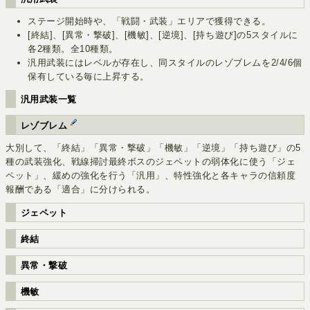
ステージ開始時や、「戦闘・武装」エリアで獲得できる。
[終結]、[異常・撃破]、[機敏]、[逆境]、[持ち遊び]の5スタイルに
各2種類。全10種類。
汎用武装にはレベルが存在し、同スタイルのレゾブレムを2/4/6個
保有している毎に上昇する。
汎用武装一覧
レゾブレム
大別して、「終結」「異常・撃破」「機敏」「逆境」「持ち遊び」の5
種の武装強化、戦線掃討最終ボスのジェペットの弱体化に使う「ジェ
ペット」、緩めの強化を行う「汎用」、特性強化と各キャラの信頼度
報酬である「適合」に分けられる。
ジェペット
終結
異常・撃破
機敏