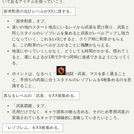
いてあるアイテムを拾っていこう。
探求勲章の合計レベルがXXに達する。
「探求勲章」タブ。
迷いの地のスタート地点にいるレイから武装を受け取り、武装と
同じスタイルのレゾブレムを集めると武装がレベルアップし強力
になっていく。これをLv3にすると、クリア時に勲章がもらえ
る。この勲章のレベルが上がるごとに報酬がもらえる。
地道にやっていくしかなく、どうしても時間がかかる。慣れてく
ると、運にもよるが1周で3~5つ同時に達成できるようになってく
る。
ポイントは、なるべく「
戦闘・武装」マスを多く通ること
と、手持ちの武装に合うスタイルのレゾブレムを4枚集めるのを意
識すること。
異なるレベルの「武装」をXX個集める。
「武装図鑑」タブ。
汎用だけでなく、キャラ固有の物も含める。そのため専用武装の
実装されているキャラで積極的に攻略していきたいところ。
「レゾブレム」をXX枚集める。