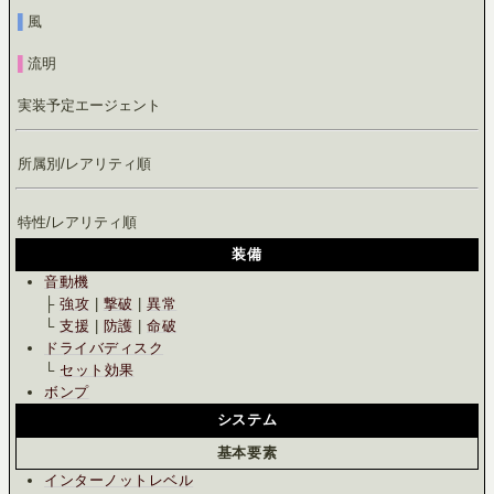
▌
風
▌
流明
実装予定エージェント
所属別/レアリティ順
特性/レアリティ順
装備
音動機
├
強攻
|
撃破
|
異常
└
支援
|
防護
|
命破
ドライバディスク
└
セット効果
ボンプ
システム
基本要素
インターノットレベル