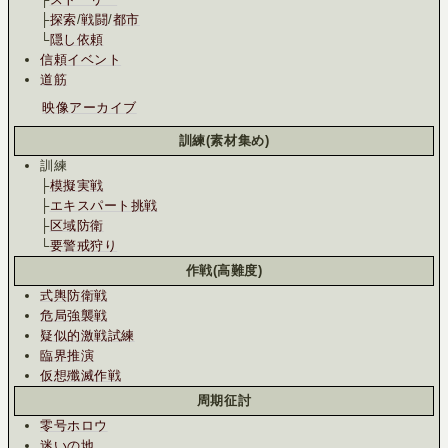
├
探索
/
戦闘
/
都市
└
隠し依頼
信頼イベント
道筋
映像アーカイブ
訓練(素材集め)
訓練
├
模擬実戦
├
エキスパート挑戦
├
区域防衛
└
要警戒狩り
作戦(高難度)
式輿防衛戦
危局強襲戦
疑似的激戦試練
臨界推演
仮想殲滅作戦
周期征討
零号ホロウ
迷いの地