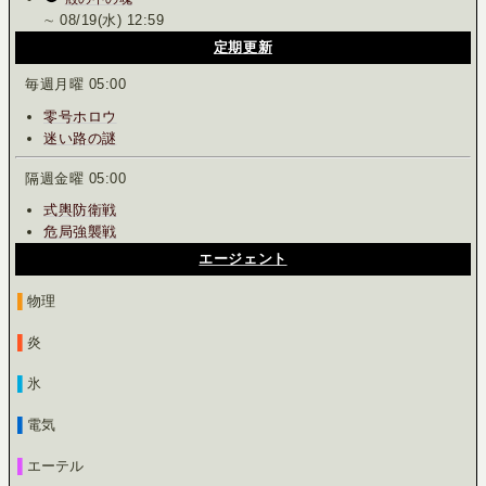
∼ 08/19(水) 12:59
定期更新
毎週月曜 05:00
零号ホロウ
迷い路の謎
隔週金曜 05:00
式輿防衛戦
危局強襲戦
エージェント
▌
物理
▌
炎
▌
氷
▌
電気
▌
エーテル