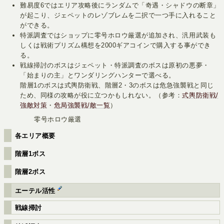
難易度6ではエリア攻略後にランダムで「奇遇・シャドウの断章」
が起こり、ジェペットのレゾブレムを二択で一つ手に入れること
ができる。
特派調査ではショップに零号ホロウ厳選が追加され、汎用武装も
しくは戦術プリズム構想を2000ギアコインで購入する事ができ
る。
戦線掃討のボスはジェペット・特派調査のボスは原初の悪夢・
「始まりの主」とワンダリングハンターで選べる。
階層1のボスは式輿防衛戦、階層2・3のボスは危急強襲戦と同じ
ため、同様の攻略が役に立つかもしれない。（参考：
式輿防衛戦/
強敵対策
・
危局強襲戦/敵一覧
）
零号ホロウ厳選
各エリア概要
階層1ボス
階層2ボス
エーテル活性
戦線掃討