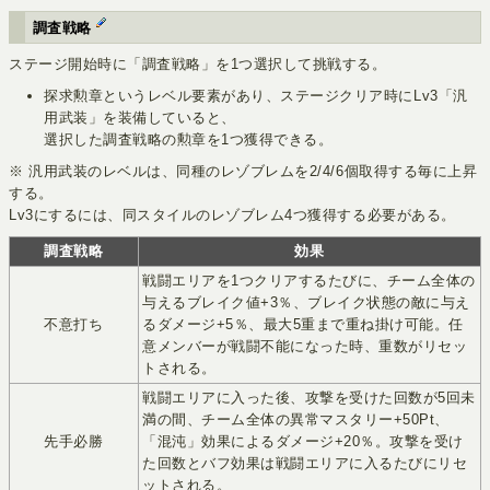
調査戦略
ステージ開始時に「調査戦略」を1つ選択して挑戦する。
探求勲章というレベル要素があり、ステージクリア時にLv3「汎
用武装」を装備していると、
選択した調査戦略の勲章を1つ獲得できる。
※ 汎用武装のレベルは、同種のレゾブレムを2/4/6個取得する毎に上昇
する。
Lv3にするには、同スタイルのレゾブレム4つ獲得する必要がある。
調査戦略
効果
戦闘エリアを1つクリアするたびに、チーム全体の
与えるブレイク値+3％、ブレイク状態の敵に与え
不意打ち
るダメージ+5％、最大5重まで重ね掛け可能。任
意メンバーが戦闘不能になった時、重数がリセッ
トされる。
戦闘エリアに入った後、攻撃を受けた回数が5回未
満の間、チーム全体の異常マスタリー+50Pt、
先手必勝
「混沌」効果によるダメージ+20％。攻撃を受け
た回数とバフ効果は戦闘エリアに入るたびにリセ
ットされる。