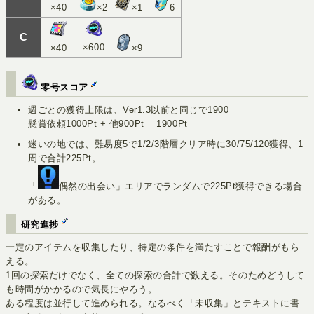
×40
×2
×1
6
C
×600
×40
×9
零号スコア
週ごとの獲得上限は、Ver1.3以前と同じで1900
懸賞依頼1000Pt + 他900Pt = 1900Pt
迷いの地では、難易度5で1/2/3階層クリア時に30/75/120獲得、1
周で合計225Pt。
「
偶然の出会い」エリアでランダムで225Pt獲得できる場合
がある。
研究進捗
一定のアイテムを収集したり、特定の条件を満たすことで報酬がもら
える。
1回の探索だけでなく、全ての探索の合計で数える。そのためどうして
も時間がかかるので気長にやろう。
ある程度は並行して進められる。なるべく「未収集」とテキストに書