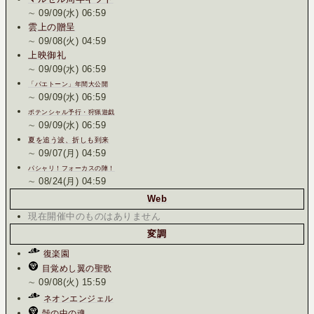
∼ 09/09(水) 06:59
雲上の贈呈
∼ 09/08(火) 04:59
上映御礼
∼ 09/09(水) 06:59
「パエトーン」年間大公開
∼ 09/09(水) 06:59
ポテンシャル予行・狩猟遊戯
∼ 09/09(水) 06:59
夏を追う波、折しも到来
∼ 09/07(月) 04:59
パシャリ！フォーカスの陣！
∼ 08/24(月) 04:59
Web
現在開催中のものは
ありません
変調
復楽園
目覚めし翼の聖歌
∼ 09/08(火) 15:59
ネオンエンジェル
殻の中の魂