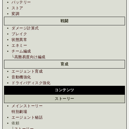
バッテリー
ストア
変調
戦闘
ダメージ計算式
ブレイク
状態異常
エネミー
チーム編成
└
高難易度向け編成
育成
エージェント育成
音動機強化
ドライバディスク強化
コンテンツ
ストーリー
メインストーリー
特別劇場
エージェント秘話
依頼
├
ストーリー