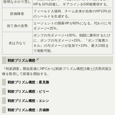
狡猾なホロウ荒し
HPを10%回復し、ギアコインを500枚獲得する。
フィールド入場時、チーム全体が自身のHP10%分
防御陣形
のシールドを生成する。
エージェントの開幕HPが80%になる。代わりに与
捨て身の攻勢
ダメージ+25%。
ボンプの与ダメージ+100%。戦闘に勝利するたび
に、ボンプの与ダメージ+25%、『ボンプ連携ス
友は力なり
キル』の与ダメージが追加で+10%、最大10回ま
で発動可能。
戦術プリズム構想
『特派調査』開始直後にNPCから[戦術プリズム構想]1種と[汎用武装]1
種を取得して探索を開始する。
戦術プリズム構想：星見雅
戦術プリズム構想：ビリー
戦術プリズム構想：エレン
戦術プリズム構想：月城柳