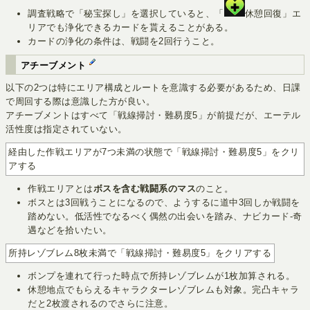
調査戦略で「秘宝探し」を選択していると、「
休憩回復」エ
リアでも浄化できるカードを貰えることがある。
カードの浄化の条件は、戦闘を2回行うこと。
アチーブメント
以下の2つは特にエリア構成とルートを意識する必要があるため、日課
で周回する際は意識した方が良い。
アチーブメントはすべて「戦線掃討・難易度5」が前提だが、エーテル
活性度は指定されていない。
経由した作戦エリアが7つ未満の状態で「戦線掃討・難易度5」をクリ
アする
作戦エリアとは
ボスを含む戦闘系のマス
のこと。
ボスとは3回戦うことになるので、ようするに道中3回しか戦闘を
踏めない。低活性でなるべく偶然の出会いを踏み、ナビカード-奇
遇などを拾いたい。
所持レゾブレム8枚未満で「戦線掃討・難易度5」をクリアする
ボンプを連れて行った時点で所持レゾブレムが1枚加算される。
休憩地点でもらえるキャラクターレゾブレムも対象。完凸キャラ
だと2枚渡されるのでさらに注意。