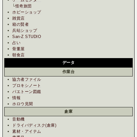
└
怪奇旅団
ホビーショップ
雑貨店
箱の賢者
兵站ショップ
San-Z STUDIO
占い
骨董屋
朝食店
データ
作業台
協力者ファイル
プロキシノート
パエトーン図鑑
情報
ホロウ見聞
倉庫
音動機
ドライバディスク(倉庫)
素材・アイテム