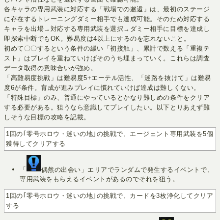
各キャラの専用武装に対応する「戦場での邂逅」は、最初のステージ
に存在するトレーニングダミー相手でも達成可能。そのため対応する
キャラを出場→対応する専用武装を選択→ダミー相手に目標を達成し
即探索中断でもOK。難易度は4以上にするのを忘れないこと。
初めて〇〇するという条件の緩い「初接触」、累計で数える「重複テ
スト」はプレイを重ねていけばそのうち埋まっていく。これらは調査
データ取得の意味合いが強め。
「高難易度挑戦」は難易度5+エーテル活性、「迷路を抜けて」は難易
度6が条件。育成が進みプレイに慣れていけば達成は難しくない。
「特殊目標」のみ、普通にやっているとかなり難しめの条件をクリア
する必要がある。狙うなら意識してプレイしたい。以下とりあえず難
しそうな目標の攻略を記載。
1回の｢零号ホロウ・迷いの地｣の挑戦で、エージェント専用武装を5個
獲得してクリアする
「
偶然の出会い」エリアでランダムで発生するイベントで、
専用武装をもらえるイベントがあるのでそれを狙う。
1回の｢零号ホロウ・迷いの地｣の挑戦で、カードを3枚浄化してクリア
する