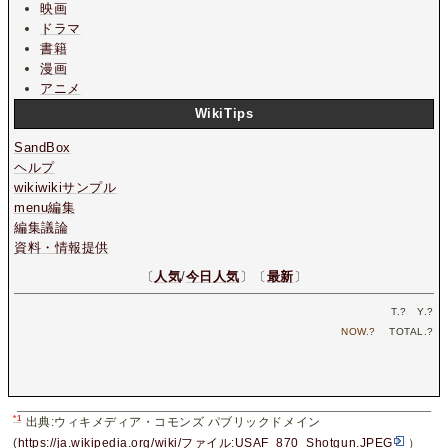
映画
ドラマ
書籍
漫画
アニメ
WikiTips
SandBox
ヘルプ
wikiwikiサンプル
menu編集
編集議論
資料・情報提供
〔
人気
/
今日人気
〕〔
最新
〕
T.
?
Y.
?
NOW.
?
TOTAL.
?
*1
出典:ウィキメディア・コモンズ パブリックドメイン
(
https://ja.wikipedia.org/wiki/ファイル:USAF_870_Shotgun.JPEG
）