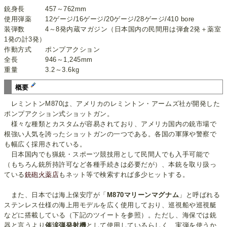
銃身長 457～762mm
使用弾薬 12ゲージ/16ゲージ/20ゲージ/28ゲージ/410 bore
装弾数 4～8発内蔵マガジン（日本国内の民間用は弾倉2発＋薬室
1発の計3発）
作動方式 ポンプアクション
全長 946～1,245mm
重量 3.2～3.6kg
概要
レミントンM870は、アメリカのレミントン・アームズ社が開発した
ポンプアクション式ショットガン。
様々な種類とカスタムが容易されており、アメリカ国内の銃市場で
根強い人気を誇ったショットガンの一つである。各国の軍隊や警察で
も幅広く採用されている。
日本国内でも猟銃・スポーツ競技用として民間人でも入手可能で
（もちろん銃所持許可など各種手続きは必要だが）、本銃を取り扱っ
ている
銃砲火薬店
もネット等で検索すれば多少ヒットする。
また、日本では海上保安庁が「
M870マリーンマグナム
」と呼ばれる
ステンレス仕様の海上用モデルを広く使用しており、巡視船や巡視艇
などに搭載している（下記のツイートを参照）。ただし、海保では銃
器と言うより
催涙弾発射機
として使用しているらしく、実弾を使うか