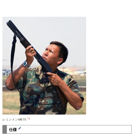
*1
レミントンM870
仕様