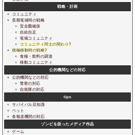
戦略・計画
コミュニティ
長期篭城時の戦略
安全圏確保
自給自足
篭城コミュニティ
コミュニティ同士の関わり
?
積極移動時の戦略
?
食糧・飲料の調達
移動コミュニティ
公的機関などの対応
公的機関などの対応
警察の対応
自衛隊の対応
tips
サバイバル豆知識
ペット
各報道機関の対応
ゾンビを扱ったメディア作品
ゲーム