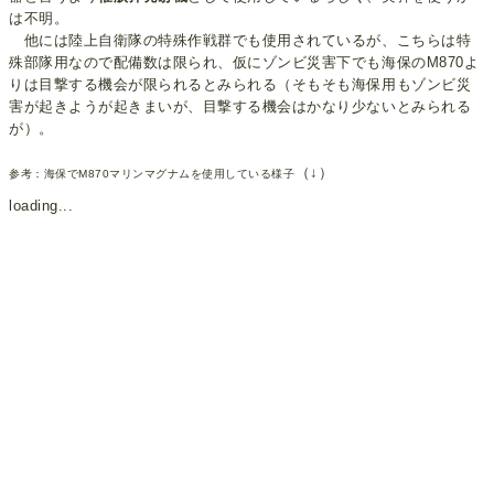
は不明。
他には陸上自衛隊の特殊作戦群でも使用されているが、こちらは特
殊部隊用なので配備数は限られ、仮にゾンビ災害下でも海保のM870よ
りは目撃する機会が限られるとみられる（そもそも海保用もゾンビ災
害が起きようが起きまいが、目撃する機会はかなり少ないとみられる
が）。
（↓）
参考：海保でM870マリンマグナムを使用している様子
loading...