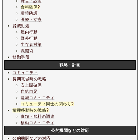
野営・設備
食料確保
?
環境防護
医療・治療
脅威対処
屋内行動
野外行動
生存者対策
戦闘術
移動手段
戦略・計画
コミュニティ
長期篭城時の戦略
安全圏確保
自給自足
篭城コミュニティ
コミュニティ同士の関わり
?
積極移動時の戦略
?
食糧・飲料の調達
移動コミュニティ
公的機関などの対応
公的機関などの対応