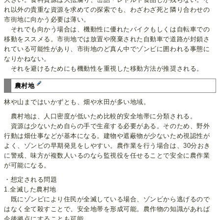
れ以外の貴重な資源を求めての探索でも、わざわざ死と隣り合わせの
市街地に向かう必要は薄い。
それでも向かう場合は、機動性に優れたバイクもしくは自転車での
移動をススメる。市街地では放置や廃棄された自動車で道路が封鎖さ
れている可能性があり、市街地のど真ん中でゾンビに囲われる事態に
なりかねない。
それを避けるためにも機動性を重視した移動方法が推奨される。
農村地
林や山まではいかずとも、畑や水田が多い地域。
農村地は、人口密度が低いため比較的安全地帯に分類される。
資源は少ないため自らの手で生産する必要がある。そのため、野外
行動は畑仕事などが基本になる。建物や遮蔽物が少ないため視認性が
よく、ゾンビの早期発見をしやすい。農作業を行う場合は、30分おき
に警戒、味方が複数人いるのなら監視役を任せることで安全に農作業
が可能になる。
・想定される問題
1.全滅した農村地
既にゾンビにより住民が全滅している場合、ゾンビから逃げるので
はなく全て殺すことで、安全地帯を形成可能。農作物の知識があれば
今後拠点にすることも可能。