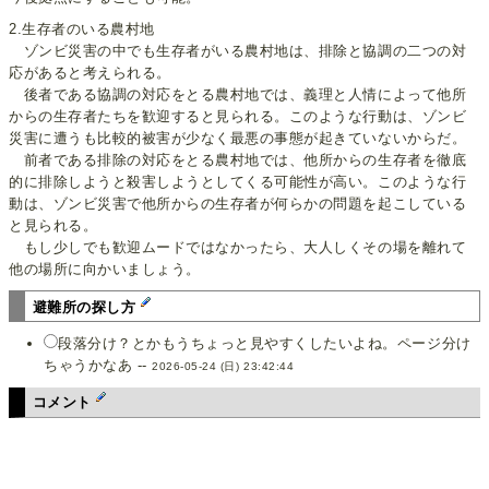
2.生存者のいる農村地
ゾンビ災害の中でも生存者がいる農村地は、排除と協調の二つの対
応があると考えられる。
後者である協調の対応をとる農村地では、義理と人情によって他所
からの生存者たちを歓迎すると見られる。このような行動は、ゾンビ
災害に遭うも比較的被害が少なく最悪の事態が起きていないからだ。
前者である排除の対応をとる農村地では、他所からの生存者を徹底
的に排除しようと殺害しようとしてくる可能性が高い。このような行
動は、ゾンビ災害で他所からの生存者が何らかの問題を起こしている
と見られる。
もし少しでも歓迎ムードではなかったら、大人しくその場を離れて
他の場所に向かいましょう。
避難所の探し方
段落分け？とかもうちょっと見やすくしたいよね。ページ分け
ちゃうかなあ --
2026-05-24 (日) 23:42:44
コメント