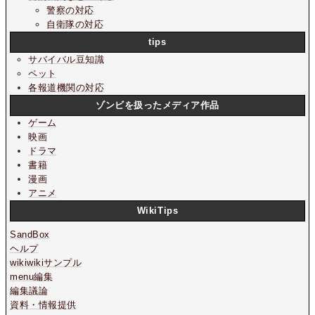
警察の対応
自衛隊の対応
tips
サバイバル豆知識
ペット
各報道機関の対応
ゾンビを扱ったメディア作品
ゲーム
映画
ドラマ
書籍
漫画
アニメ
WikiTips
SandBox
ヘルプ
wikiwikiサンプル
menu編集
編集議論
資料・情報提供