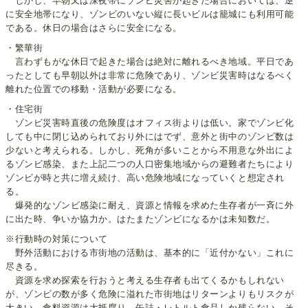
しかし、早朝又は深夜帯にゾンビ災害が起きた場合においては、逆
に安全地帯になり、ゾンビのいない縦に長いビルは籠城にも利用可能
である。休日の場合はさらに安全になる。
・繁華街
言わずもがな休日で起きた場合は絶対に離れるべき地域。平日であ
ったとしても早朝以外は非常に危険であり、ゾンビ災害時はなるべく
離れた位置での移動・活動が必要になる。
・住宅街
ゾンビ災害時直後の危険度はオフィス街よりは低い。家でゾンビ化
しても中に閉じ込められており外にはでず、意外と街中のゾンビ数は
少ないと考えられる。しかし、死角が多いことから不用意な外出によ
るゾンビ感染、また上記二つの人口密集地域からの避難者たちにより
ゾンビが時と共に増え続け、高い危険地域になっていくと想定され
る。
爆発的なゾンビ感染に耐え、資源と情報を求めた生存者が一斉に外
に出た時、争いか協力か。はたまたゾンビになるかは未知数だ。
※行動時の対策について
野外活動における市街地の活動は、基本的に「近付かない」これに
尽きる。
資源を求め探索を行おうと考える生存者も出てくるかもしれない
が、ゾンビの数が多く危険に溢れた市街地はリターンよりもリスクが
大きい。食料資源は大抵腐り、缶詰・レトルト食品しか残らない。そ