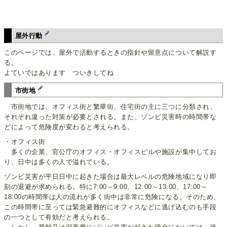
屋外行動
このページでは、屋外で活動するときの指針や留意点について解説す
る。
よていではあります ついきしてね
市街地
市街地では、オフィス街と繁華街、住宅街の主に三つに分類され、
それぞれ違った対策が必要とされる。また、ゾンビ災害時の時間帯な
どによって危険度が変わると考えられる。
・オフィス街
多くの企業、官公庁のオフィス・オフィスビルや施設が集中してお
り、日中は多くの人で溢れている。
ゾンビ災害が平日日中に起きた場合は最大レベルの危険地域になり即
刻の退避が求められる。特に7:00～9:00、12:00～13:00、17:00～
18:00の時間帯は人の流れが多く街中は非常に危険になる。そのため、
この時間帯に至っては緊急避難的にオフィスなどに逃げ込むのも手段
の一つとして有効だと考えられる。