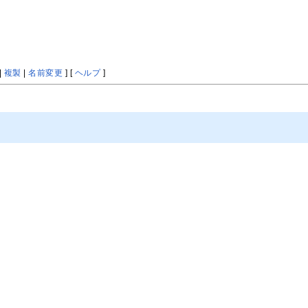
|
複製
|
名前変更
] [
ヘルプ
]