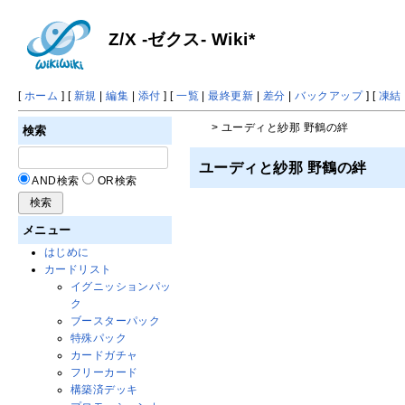
Z/X -ゼクス- Wiki*
[
ホーム
] [
新規
|
編集
|
添付
] [
一覧
|
最終更新
|
差分
|
バックアップ
] [
凍結
> ユーディと紗那 野鶴の絆
検索
ユーディと紗那 野鶴の絆
AND検索
OR検索
メニュー
はじめに
カードリスト
イグニッションパッ
ク
ブースターパック
特殊パック
カードガチャ
フリーカード
構築済デッキ