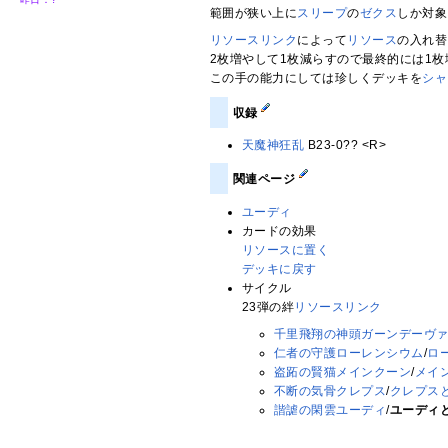
範囲が狭い上に
スリープ
の
ゼクス
しか対象
リソースリンク
によって
リソース
の入れ替
2枚増やして1枚減らすので最終的には1
この手の能力にしては珍しくデッキを
シャ
収録
天魔神狂乱
B23-0?? <R>
関連ページ
ユーディ
カードの効果
リソースに置く
デッキに戻す
サイクル
23弾の絆
リソースリンク
千里飛翔の神頭ガーンデーヴ
仁者の守護ローレンシウム
/
ロ
盗跖の賢猫メインクーン
/
メイ
不断の気骨クレプス
/
クレプス
諧謔の閑雲ユーディ
/
ユーディ