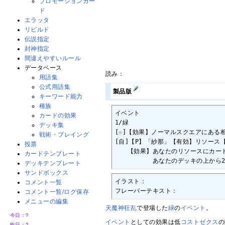
プロモーションカー
ド
エラッタ
リビルド
伝説指定
封神指定
間違えやすいルール
データベース
読み：
用語集
公式用語集
製品版
キーワード能力
種族
イベント

カードの効果
1/緑

デッキ集
[☆]【効果】ノーマルスクエアにある
戦術・プレイング
[自]【P】「紗那」【有効】リソース
投票
　　【効果】あなたのリソースにカード
カードテンプレート
　　　　　　あなたのデッキの上から
デッキテンプレート
サンドボックス
イラスト：

コメント一覧
フレーバーテキスト：
コメント一覧/ログ保存
メニューの編集
天魔神狂乱
で登場した
緑
の
イベント
。
今日：
?
イベント
としての効果は低
コスト
ゼクス
の
昨日：
?