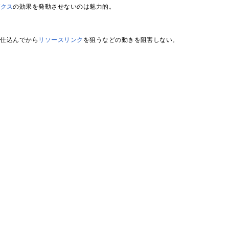
ゼクス
の効果を発動させないのは魅力的。
を仕込んでから
リソースリンク
を狙うなどの動きを阻害しない。