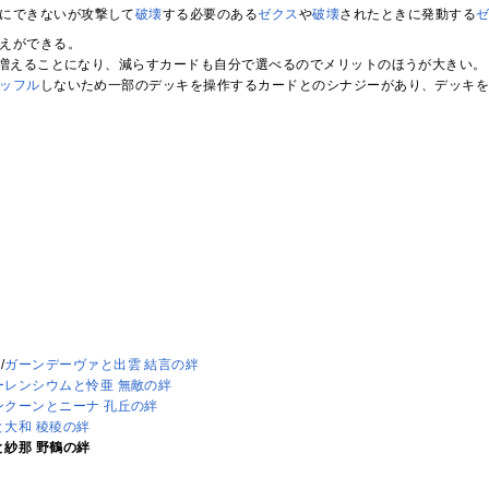
にできないが攻撃して
破壊
する必要のある
ゼクス
や
破壊
されたときに発動する
えができる。
枚増えることになり、減らすカードも自分で選べるのでメリットのほうが大きい。
ッフル
しないため一部のデッキを操作するカードとのシナジーがあり、デッキ
ァ
/
ガーンデーヴァと出雲 結言の絆
ーレンシウムと怜亜 無敵の絆
ンクーンとニーナ 孔丘の絆
と大和 稜稜の絆
と紗那 野鶴の絆