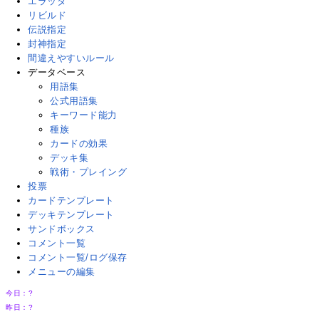
エラッタ
リビルド
伝説指定
封神指定
間違えやすいルール
データベース
用語集
公式用語集
キーワード能力
種族
カードの効果
デッキ集
戦術・プレイング
投票
カードテンプレート
デッキテンプレート
サンドボックス
コメント一覧
コメント一覧/ログ保存
メニューの編集
今日：
?
昨日：
?