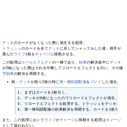
デッキ
のカードがなくなった際に発生する処理。
トラッシュ
のカードを全て
デッキ
に戻してシャッフルした後、相手が
選んだ
ライフ
1枚を
チャージ
に移動させる。
この処理は
ルールエフェクト
の一種であり、
効果
の解決途中に
デッキ
が0枚になった際はそれを中断してリロードエフェクトを行い、その後
で
効果
の解決を再開する。
例：
デッキ
が残り2枚の時に
第一種戦闘配備
を
プレイ
した場合。
1. まずはカードを2枚引く。

2. デッキが0枚になったのでリロードエフェクトが発生、効果
3. リロードエフェクトを処理する。トラッシュをデッキにし
4. 第一種戦闘配備の効果解決を再開する。カードを1枚引き
また、この処理において
ライフ
が
チャージ
に移動する処理は
ダメージ
として扱われない。