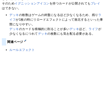
そのため
イグニッションアイコン
を持つカードが公開されても
プレイ
はできない。
デッキ
の枚数はゲームの終盤になるほど少なくなるため、残り
ラ
イフ
が1枚の時にリロードエフェクトによって敗北するといった事
態になりやすい。
デッキ
のカードを積極的に削ることが多い
デッキ
ほど、
ライフ
が
少なくなるにつれて
デッキ
の枚数にも気を配る必要がある。
関連ページ
ルールエフェクト