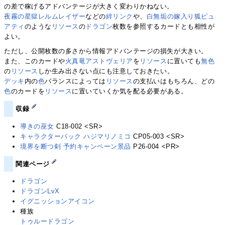
の差で稼げるアドバンテージが大きく変わりかねない。
夜霧の星獄レルムレイザー
などの
絆リンク
や、
白無垢の嫁入り狐ピュ
アティ
のような
リソース
の
ドラゴン
枚数を参照するカードとも相性が
よい。
ただし、公開枚数の多さから情報アドバンテージの損失が大きい。
また、このカードや
火真竜アストヴェリア
を
リソース
に置いても
無色
の
リソース
しか生み出さない点にも注意しておきたい。
デッキ
内の
色
バランスによっては
リソース
の支払いはもちろん、どの
色
のカードを
リソース
に置いていくか気を配る必要がある。
収録
導きの巫女
C18-002 <SR>
キャラクターパック ハジマリノミコ
CP05-003 <SR>
境界を断つ剣 予約キャンペーン景品
P26-004 <PR>
関連ページ
ドラゴン
ドラゴンLvX
イグニッションアイコン
種族
トゥルードラゴン