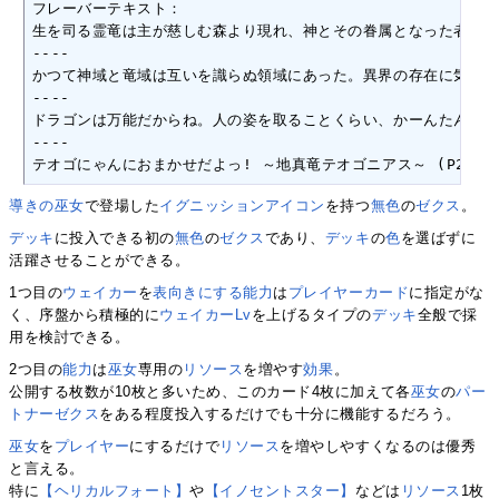
フレーバーテキスト：

生を司る霊竜は主が慈しむ森より現れ、神とその眷属となった者たちが傷
----

かつて神域と竜域は互いを識らぬ領域にあった。異界の存在に気付いた『氾
----

ドラゴンは万能だからね。人の姿を取ることくらい、かーんたんっ! ～地
----

テオゴにゃんにおまかせだよっ! ～地真竜テオゴニアス～ (P26-0
導きの巫女
で登場した
イグニッションアイコン
を持つ
無色
の
ゼクス
。
デッキ
に投入できる初の
無色
の
ゼクス
であり、
デッキ
の
色
を選ばずに
活躍させることができる。
1つ目の
ウェイカー
を
表向きにする
能力
は
プレイヤーカード
に指定がな
く、序盤から積極的に
ウェイカーLv
を上げるタイプの
デッキ
全般で採
用を検討できる。
2つ目の
能力
は
巫女
専用の
リソース
を増やす
効果
。
公開する枚数が10枚と多いため、このカード4枚に加えて各
巫女
の
パー
トナーゼクス
をある程度投入するだけでも十分に機能するだろう。
巫女
を
プレイヤー
にするだけで
リソース
を増やしやすくなるのは優秀
と言える。
特に
【ヘリカルフォート】
や
【イノセントスター】
などは
リソース
1枚