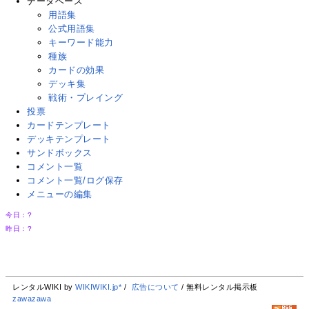
データベース
用語集
公式用語集
キーワード能力
種族
カードの効果
デッキ集
戦術・プレイング
投票
カードテンプレート
デッキテンプレート
サンドボックス
コメント一覧
コメント一覧/ログ保存
メニューの編集
今日：
?
昨日：
?
レンタルWIKI by
WIKIWIKI.jp*
/
広告について
/ 無料レンタル掲示板
zawazawa