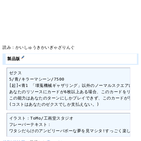
読み：かいしゅうきかいぎゃざりんぐ
製品版
ゼクス

5/青/キラーマシーン/7500

[起]<青1 「壊蒐機械ギャザリング」以外のノーマルスクエアにある
あなたのリソースにカードが6枚以上ある場合、このカードをリブー
この能力はあなたのターンにしかプレイできず、このカードが手札に
(コストはあなたのゼクスでしか支払えない。)
イラスト：ToMo/工画堂スタジオ

フレーバーテキスト：

ワタシだらけのアンビリーバボーな夢を見マシタ!すっごく楽しかっ