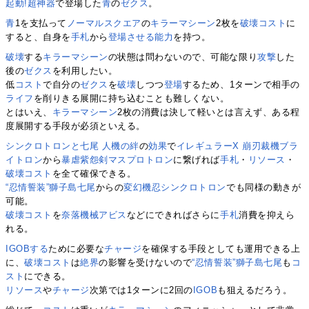
起動!超神器
で登場した
青
の
ゼクス
。
青
1を支払って
ノーマルスクエア
の
キラーマシーン
2枚を
破壊コスト
に
すると、自身を
手札
から
登場させる
能力
を持つ。
破壊
する
キラーマシーン
の状態は問わないので、可能な限り
攻撃
した
後の
ゼクス
を利用したい。
低
コスト
で自分の
ゼクス
を
破壊
しつつ
登場
するため、1ターンで相手の
ライフ
を削りきる展開に持ち込むことも難しくない。
とはいえ、
キラーマシーン
2枚の消費は決して軽いとは言えず、ある程
度展開する手段が必須といえる。
シンクロトロンと七尾 人機の絆
の
効果
で
イレギュラーX 崩刃裁機ブラ
イトロン
から
暴虐紫怨剣マスプロトロン
に繋げれば
手札
・
リソース
・
破壊コスト
を全て確保できる。
“忍情誓装”獅子島七尾
からの
変幻機忍シンクロトロン
でも同様の動きが
可能。
破壊コスト
を
奈落機械アビス
などにできればさらに
手札
消費を抑えら
れる。
IGOBする
ために必要な
チャージ
を確保する手段としても運用できる上
に、
破壊コスト
は
絶界
の影響を受けないので
“忍情誓装”獅子島七尾
も
コ
スト
にできる。
リソース
や
チャージ
次第では1ターンに2回の
IGOB
も狙えるだろう。