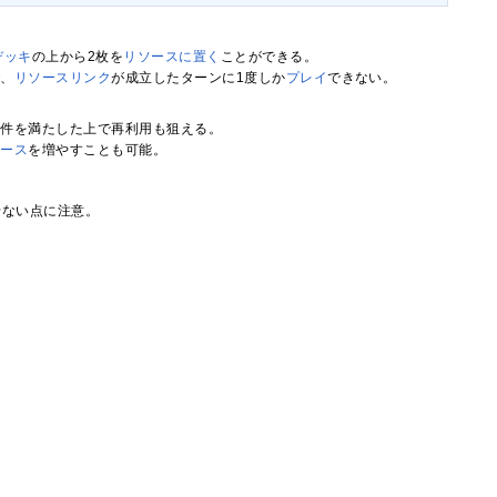
デッキ
の上から2枚を
リソースに置く
ことができる。
で、
リソースリンク
が成立したターンに1度しか
プレイ
できない。
条件を満たした上で再利用も狙える。
ソース
を増やすことも可能。
せない点に注意。