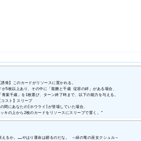
【誘発】このカードがリソースに置かれる。

が5枚以上あり、その中に「龍膽と千歳 従容の絆」がある場合、

青葉千歳」を1枚選び、ターン終了時まで、以下の能力を与える。

コスト】スリープ

の間にあなたの[ホウライ]が登場していた場合、

ッキの上から2枚のカードをリソースにスリープで置く。"
据えるか。……やはり運命は廻るのだな。 ～緑の竜の巫女クシュル～