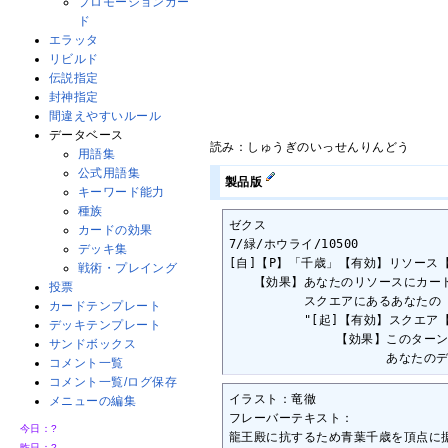
プロモーションカー
ド
エラッタ
リビルド
伝説指定
封神指定
間違えやすいルール
データベース
読み：しゅうぎのいっせんりんどう
用語集
公式用語集
製品版
キーワード能力
種族
ゼクス

カードの効果
7/緑/ホウライ/10500

デッキ集
[自]【P】「千歳」【有効】リソース
戦術・プレイング
　　【効果】あなたのリソースにカード
投票
　　　　　　スクエアにあるあなたの「
カードテンプレート
　　　　　　"[起]【有効】スクエア【
デッキテンプレート
　　　　　　　　 【効果】このターン
サンドボックス
　　　　　　　　　　　　 あなたのデ
コメント一覧
コメント一覧/ログ保存
イラスト：竜徹

メニューの編集
フレーバーテキスト：

今日：
?
龍王殿に抗するため青葉千歳を頂点に
昨日：
?