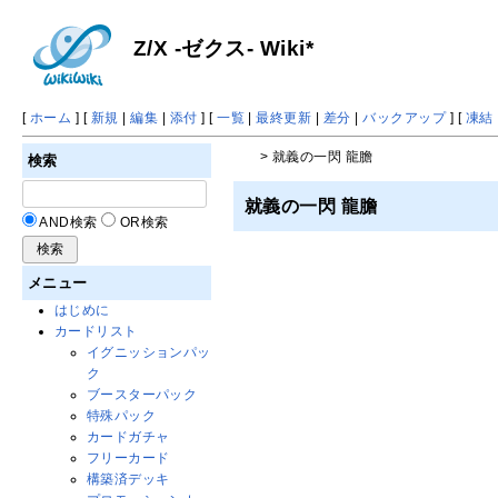
Z/X -ゼクス- Wiki*
[
ホーム
] [
新規
|
編集
|
添付
] [
一覧
|
最終更新
|
差分
|
バックアップ
] [
凍結
> 就義の一閃 龍膽
検索
就義の一閃 龍膽
AND検索
OR検索
メニュー
はじめに
カードリスト
イグニッションパッ
ク
ブースターパック
特殊パック
カードガチャ
フリーカード
構築済デッキ