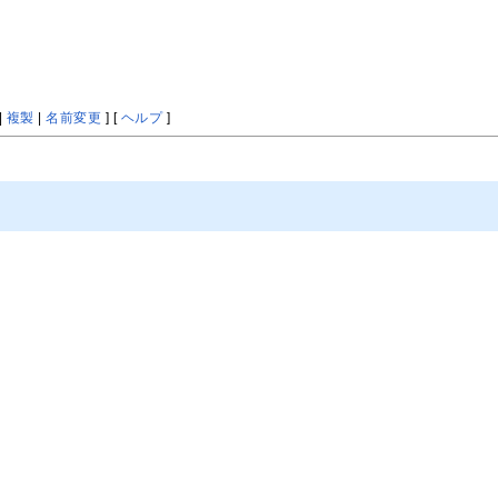
|
複製
|
名前変更
] [
ヘルプ
]