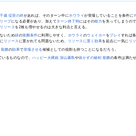
千歳 従容の絆
があれば、そのターン中に
ホウライ
が登場していることを条件に
リープ
になる必要があり、加えて
ターン終了時
にはその
能力
を失ってしまうの
リソース
を2枚も増やせるのは大きな利点と言える。
ないため
緑
の
覚醒条件
に利用しやすく、
ホウライ
の
ウェイカー
を
プレイ
すれば
に
リソース
に置かれても問題ないため、
リソースに置く
効果
を起点に一気に
リ
 龍膽
の
効果
で
登場させる
候補としての役割も持つことになるだろう。
ているものなので、
ハッピー火縄銃 深山霧島
や
抜かずの秘剣 龍膽
の条件は満た