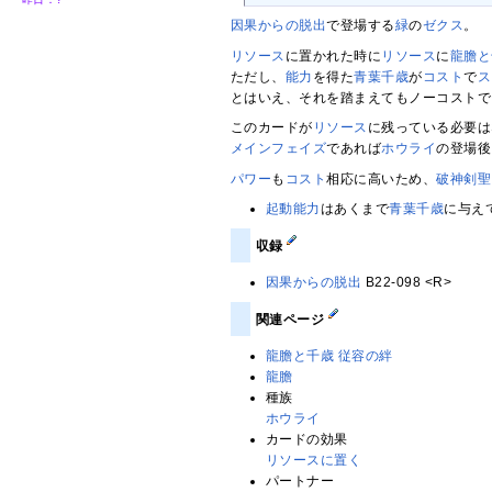
因果からの脱出
で登場する
緑
の
ゼクス
。
リソース
に置かれた時に
リソース
に
龍膽と
ただし、
能力
を得た
青葉千歳
が
コスト
で
ス
とはいえ、それを踏まえてもノーコストで
このカードが
リソース
に残っている必要は
メインフェイズ
であれば
ホウライ
の登場後
パワー
も
コスト
相応に高いため、
破神剣聖
起動能力
はあくまで
青葉千歳
に与え
収録
因果からの脱出
B22-098 <R>
関連ページ
龍膽と千歳 従容の絆
龍膽
種族
ホウライ
カードの効果
リソースに置く
パートナー