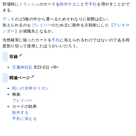
登場時に
トラッシュ
のカードを
除外する
ことで
手札
を増やすことがで
きる。
デッキ
の上5枚の中から選べるためそれなりに範囲は広い。
加えられるのも
ブレイバー
のため主に除外を主戦術にした
【アレキサ
ンダー】
が就職先となるか。
当然確実に狙ったカードを
手札
に加えられるわけではないのである程
度割り切って使用したほうがいいだろう。
収録
天魔神狂乱
B23-011 <R>
関連ページ
戦いの女神モリガン
種族
ブレイバー
カードの効果
除外する
手札に加える