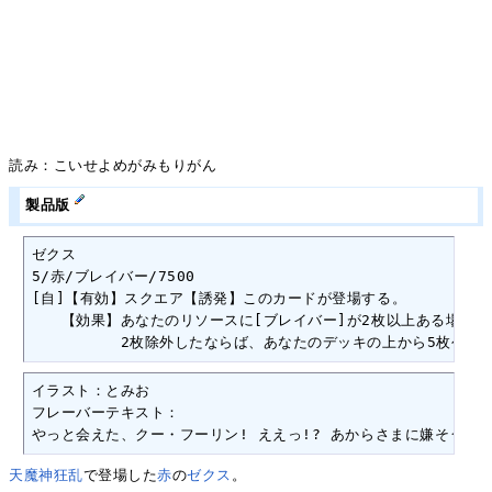
読み：こいせよめがみもりがん
製品版
ゼクス

5/赤/ブレイバー/7500

[自]【有効】スクエア【誘発】このカードが登場する。

　　【効果】あなたのリソースに[ブレイバー]が2枚以上ある場合、
　　　　　　2枚除外したならば、あなたのデッキの上から5枚公開
イラスト：とみお

フレーバーテキスト：

やっと会えた、クー・フーリン! ええっ!? あからさまに嫌そうな
天魔神狂乱
で登場した
赤
の
ゼクス
。