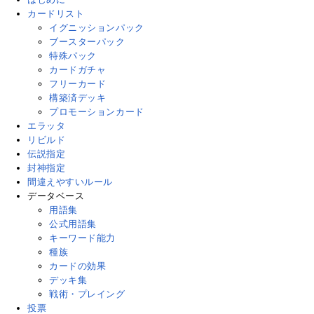
カードリスト
イグニッションパック
ブースターパック
特殊パック
カードガチャ
フリーカード
構築済デッキ
プロモーションカード
エラッタ
リビルド
伝説指定
封神指定
間違えやすいルール
データベース
用語集
公式用語集
キーワード能力
種族
カードの効果
デッキ集
戦術・プレイング
投票