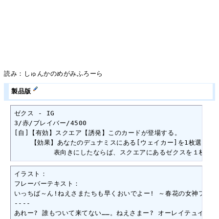
読み：しゅんかのめがみふろーら
製品版
ゼクス - IG

3/赤/ブレイバー/4500

[自]【有効】スクエア【誘発】このカードが登場する。

    【効果】あなたのデュナミスにある[ウェイカー]を1枚選び、
　　　　　　表向きにしたならば、スクエアにあるゼクスを１枚選び、
イラスト：

フレーバーテキスト：

いっちば～ん!ねえさまたちも早くおいでよー! ～春花の女神フローラ～ 
----

あれー? 誰もついて来てない……。ねえさまー? オーレイテュイアねえさ