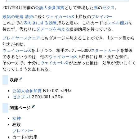
2017年4月開催の
公認大会参加賞
として登場した
赤
の
ゼクス
。
嫉妬の蛇鬼 清姫
に続く
ウェイカーLvX
上昇役の
ブレイバー
これまでの
表向きにする
効果
持ちと違い、このカードは
レベル能力
を
持たず、代わりに
ダメージを与える
追加効果を持っている。
プレイヤースクエア
にもダメージを与えることができ、1ターン目から
能力が有効。
ウェイカーLvX
を上げつつ、相手のパワー5000
スタートカード
を撃破
できるというのは、他の
ウェイカーLvX
上昇役には無い強力な個性。
その一方で、十分に
ウェイカーLvX
が上がった後は、効果が使いにくく
なってしまう欠点もある。
収録
公認大会参加賞
B19-031 <PR>
ゼクプレ!
ZP01-001 <PR>
関連ページ
女神
種族
ブレイバー
カードの効果