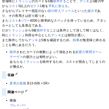
登場時に
トラッシュ
のカードを6枚
除外する
ことで、
デッキ
上5枚の中
から
コスト
5以上の
ゼクス
1枚を
手札に加える
。
さながらプレイヤー指定のない
碧の狩人フィーユ
といった
能力
であ
り、その有用さは折り紙つき。
また
コスト
4
パワー
6000と標準的なスペックを持っているため、アタッ
カーとしても及第点である。
だが
トラッシュ
から6枚
除外する
ことは条件として決して軽くはなく、
特に
トラッシュ
利用を中心とした
デッキ
とは相性が悪い。
また除外してから
デッキ
上5枚を確認するため、
効果
が無意味に終わる
ことも稀にあるだろう。
除外
されたカードの枚数によって強化される
創星六華閃ガーン
デーヴァ
の能力とは相性がよい。
あちらも
トラッシュ
を除外するため、コストが競合してしまうの
が難点か。
収録
変革の疾風
B13-009 <SR>
関連ページ
種族
ブレイバー