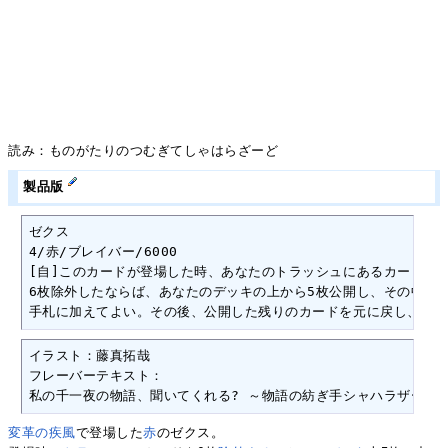
読み：ものがたりのつむぎてしゃはらざーど
製品版
ゼクス

4/赤/ブレイバー/6000

[自]このカードが登場した時、あなたのトラッシュにあるカードを6
6枚除外したならば、あなたのデッキの上から5枚公開し、その中にあ
手札に加えてよい。その後、公開した残りのカードを元に戻し、シャ
イラスト：藤真拓哉

フレーバーテキスト：

私の千一夜の物語、聞いてくれる? ～物語の紡ぎ手シャハラザード
変革の疾風
で登場した
赤
のゼクス。