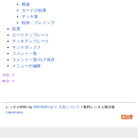
種族
カードの効果
デッキ集
戦術・プレイング
投票
カードテンプレート
デッキテンプレート
サンドボックス
コメント一覧
コメント一覧/ログ保存
メニューの編集
今日：
?
昨日：
?
レンタルWIKI by
WIKIWIKI.jp*
/
広告について
/ 無料レンタル掲示板
zawazawa