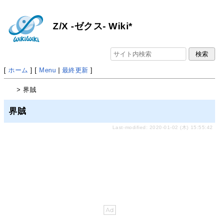
Z/X -ゼクス- Wiki*
[
ホーム
] [
Menu
|
最終更新
]
> 界賊
界賊
Last-modified: 2020-01-02 (木) 15:55:42