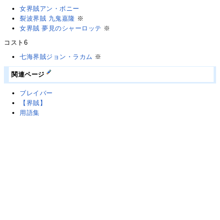
女界賊アン・ボニー
裂波界賊 九鬼嘉隆
※
女界賊 夢見のシャーロッテ
※
コスト6
七海界賊ジョン・ラカム
※
関連ページ
ブレイバー
【界賊】
用語集