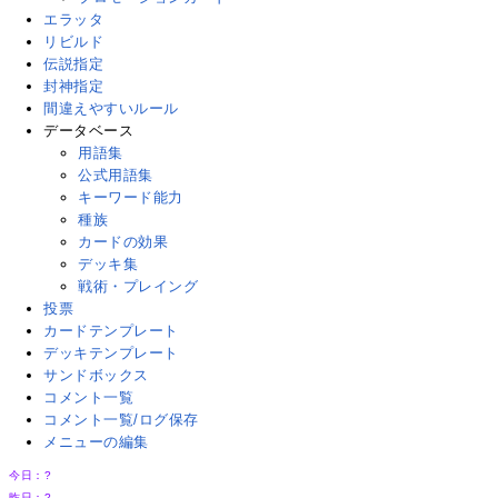
エラッタ
リビルド
伝説指定
封神指定
間違えやすいルール
データベース
用語集
公式用語集
キーワード能力
種族
カードの効果
デッキ集
戦術・プレイング
投票
カードテンプレート
デッキテンプレート
サンドボックス
コメント一覧
コメント一覧/ログ保存
メニューの編集
今日：
?
昨日：
?