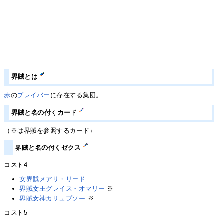
界賊とは
赤
の
ブレイバー
に存在する集団。
界賊と名の付くカード
（※は界賊を参照するカード）
界賊と名の付くゼクス
コスト4
女界賊メアリ・リード
界賊女王グレイス・オマリー
※
界賊女神カリュプソー
※
コスト5