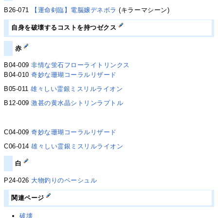
B26-071
【運命剣臨】電脳嬢デネボラ
(キラーマシーン)
自身を破壊するコストを持つゼクス
赤
B04-009
非情な蛍石フローライトリンクス
B04-010
奇妙な珊瑚コーラルリザード
B05-011
雄々しい霊銀ミスリルライオン
B12-009
激甚の黄水晶シトリンラプトル
C04-009
奇妙な珊瑚コーラルリザード
C06-014
雄々しい霊銀ミスリルライオン
白
P24-026
大物釣りのペーシュル
関連ページ
破壊