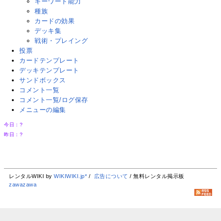
キーワード能力
種族
カードの効果
デッキ集
戦術・プレイング
投票
カードテンプレート
デッキテンプレート
サンドボックス
コメント一覧
コメント一覧/ログ保存
メニューの編集
今日：
?
昨日：
?
レンタルWIKI by
WIKIWIKI.jp*
/
広告について
/ 無料レンタル掲示板
zawazawa