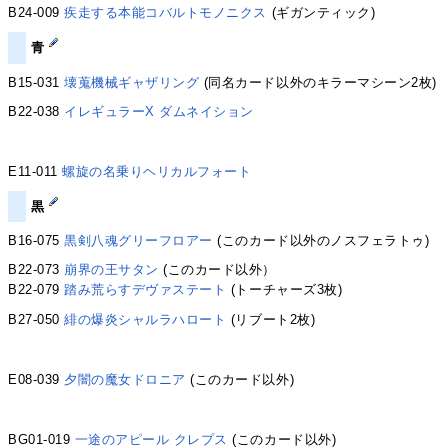
B24-009
疾走する本能コバルトモノニクス
(ギガンティック)
青
B15-031
壊蒐機械ギャザリング
(同名カード以外のキラーマシーン2枚)
B22-038
イレギュラーX ダムネイション
E11-011
螺旋の名乗りヘリカルフォート
黒
B16-075
黒剣八魂グリーフロアー
(このカード以外のノスフェラトゥ)
B22-073
崩界の王サタン
(このカード以外）
B22-079
踏み荒らすデヴァステート
(トーチャーズ3枚)
B27-050
緋の爆炎シャルラハロート
(リブート2枚)
E08-039
夕闇の魔女ドロニア
(このカード以外)
BG01-019
一途のアピール クレプス
(このカード以外)