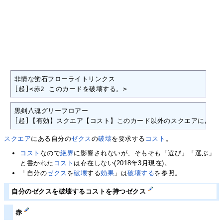
非情な蛍石フローライトリンクス

[起]<赤2 このカードを破壊する。>
黒剣八魂グリーフロアー

[起]【有効】スクエア【コスト】このカード以外のスクエアにあるあ
スクエア
にある自分の
ゼクス
の
破壊
を要求する
コスト
。
コスト
なので
絶界
に影響されないが、そもそも「選び」「選ぶ」
と書かれた
コスト
は存在しない(2018年3月現在)。
「自分の
ゼクス
を
破壊
する
効果
」は
破壊する
を参照。
自分のゼクスを破壊するコストを持つゼクス
赤