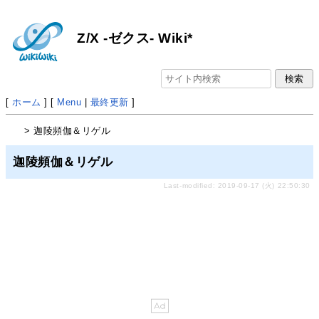
Z/X -ゼクス- Wiki*
[
ホーム
] [
Menu
|
最終更新
]
> 迦陵頻伽＆リゲル
迦陵頻伽＆リゲル
Last-modified: 2019-09-17 (火) 22:50:30