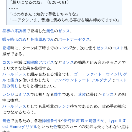
「頼りになるのね」 (B28-061)

----

「ほのめさんて知的で尊敬しちゃうな」

「……アタシいま、普通に褒められる喜びを噛み締めてますの」 (B28-
星界の来訪者
で登場した
無色
の
ゼクス
。
蝶ヶ崎ほのめ
と
各務原あづみ
の
パートナーゼクス
。
登場
時に、ターン終了時までの
レンジ
2か、次に使う
ゼクス
の
コスト
軽
減ができる。
コスト
軽減は
滅陽蛇アポピス
など
ミソス
の効果と組み合わせることで
より大きな効果を発揮する。
バトルドレス
と組み合わせる場合でも、
ゴー・ファイト・ウィン!リゲ
ル
で
能力
を使いまわしたり、
アンバウンドソード アルダナブ
で
コスト
踏み倒し
したりと相性はよい。
レンジ
は
ミソス
では初となる
能力
であり、
速攻
に長けた
ミソス
との相
性は抜群。
バトルドレス
としても最軽量の
レンジ
持ちであるため、攻め手の強化
につながるだろう。
無色
であるため、各種
降臨条件
や
“夢幻誓装”蝶ヶ崎ほのめ
、
Type.II-3“L
ost Memory”リゲル
といった
色
指定のカードの効果は受けられない点は