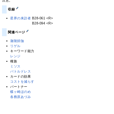
注意。
収録
星界の来訪者
B28-061 <R>
星界の来訪者
B28-094 <R>
関連ページ
迦陵頻伽
リゲル
キーワード能力
レンジ
種族
ミソス
バトルドレス
カードの効果
コストを減らす
パートナー
蝶ヶ崎ほのめ
各務原あづみ