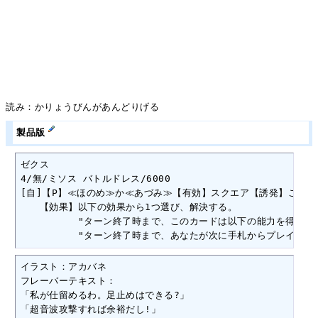
読み：かりょうびんがあんどりげる
製品版
ゼクス

4/無/ミソス バトルドレス/6000

[自]【P】≪ほのめ≫か≪あづみ≫【有効】スクエア【誘発】このカ
　　【効果】以下の効果から1つ選び、解決する。

　　　　　　"ターン終了時まで、このカードは以下の能力を得る。"[
　　　　　　"ターン終了時まで、あなたが次に手札からプレイする
イラスト：アカバネ

フレーバーテキスト：

「私が仕留めるわ。足止めはできる?」

「超音波攻撃すれば余裕だし!」
