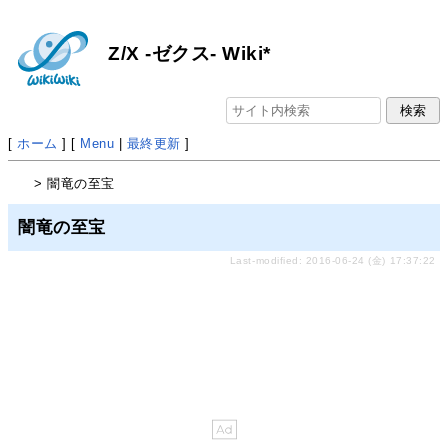
Z/X -ゼクス- Wiki*
[
ホーム
] [
Menu
|
最終更新
]
> 闇竜の至宝
闇竜の至宝
Last-modified: 2016-06-24 (金) 17:37:22