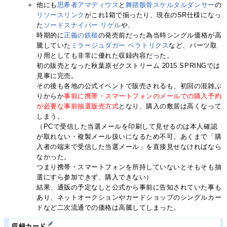
他にも
思希者アマディウス
と
舞踏骸骨スケルタルダンサー
の
リソースリンク
がこれ1箱で揃ったり、現在のSR仕様になっ
た
ソードスナイパー リゲル
や、
時期的に
正義の鉄槌
の発売前だった為当時シングル価格が高
騰していた
ミラージュダガー ベラトリクス
など、パーツ取
り用としても非常に優れた収録内容だった。
初の販売となった秋葉原ゼクストリーム 2015.SPRINGでは
見事に完売。
その後も各地の公式イベントで販売されるも、初回の混雑ぶ
りからか
事前に携帯・スマートフォンのメールでの購入予約
が必要な事前抽選販売方式
となり、購入の敷居は高くなって
しまう。
（PCで受信した当選メールを印刷して見せるのは本人確認
が取れない・複製メール扱いになるため不可。あくまで「購
入者の端末で受信した当選メール」を直接見せなければなら
なかった。
つまり携帯・スマートフォンを所持していないとそもそも抽
選にすら参加できず、購入できない）
結果、通販の予定なしと公式から事前に告知されていた事も
あり、ネットオークションやカードショップのシングルカー
ドなど二次流通での価格は高騰してしまった。
収録カード