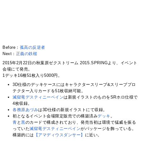
Before：
孤高の反逆者
Next：
正義の鉄槌
2015年2月22日の秋葉原ゼクストリーム 2015.SPRINGより、イベント
会場にて発売。
1デッキ16種51枚入り5000円。
3D仕様のデッキケースにはキャラクタースリーブ&スリーブプロ
テクター入りカードを51枚収納可能。
滅獄竜デスティニーベイン
は新規イラストのものをSRホロ仕様で
4枚収録。
各務原あづみ
は3D仕様の新規イラストにて収録。
初となるイベント会場限定販売での構築済み
デッキ
。
青
と
黒
のカードで構成されており、発売当初は環境で猛威を振る
っていた
滅獄竜デスティニーベイン
がパッケージを飾っている。
構築的には
【アマディウスダンサー】
に近い。