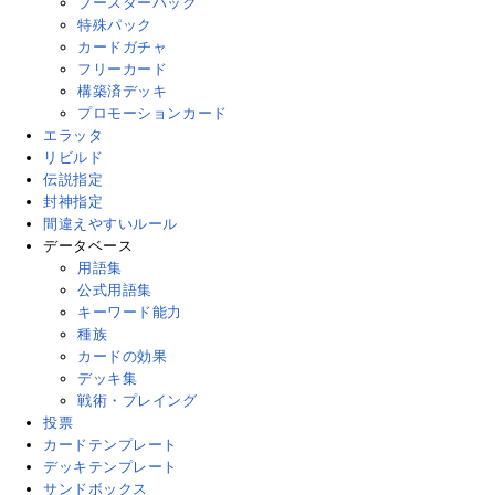
ブースターパック
特殊パック
カードガチャ
フリーカード
構築済デッキ
プロモーションカード
エラッタ
リビルド
伝説指定
封神指定
間違えやすいルール
データベース
用語集
公式用語集
キーワード能力
種族
カードの効果
デッキ集
戦術・プレイング
投票
カードテンプレート
デッキテンプレート
サンドボックス