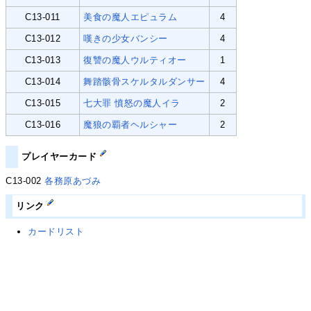
C13-011
美食の魔人エピュラム
4
C13-012
嘆きの少女バンシー
4
C13-013
復讐の魔人ウルティオー
1
C13-014
舞踏骸骨スケルタルダンサー
4
C13-015
七大罪 憤怒の魔人イラ
2
C13-016
魔狼の覇者ヘルシャー
2
プレイヤーカード
C13-002
各務原あづみ
リンク
カードリスト