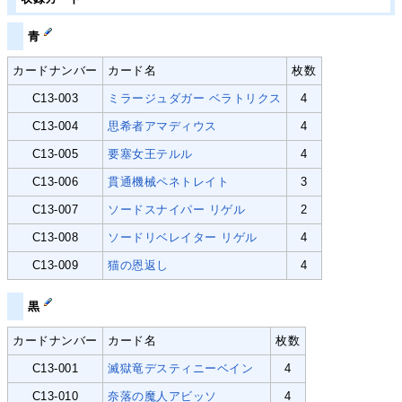
青
カードナンバー
カード名
枚数
C13-003
ミラージュダガー ベラトリクス
4
C13-004
思希者アマディウス
4
C13-005
要塞女王テルル
4
C13-006
貫通機械ペネトレイト
3
C13-007
ソードスナイパー リゲル
2
C13-008
ソードリベレイター リゲル
4
C13-009
猫の恩返し
4
黒
カードナンバー
カード名
枚数
C13-001
滅獄竜デスティニーベイン
4
C13-010
奈落の魔人アビッソ
4