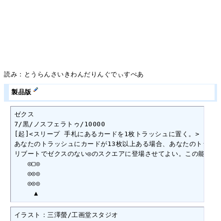
読み：とうらんさいきわんだりんぐでぃすぺあ
製品版
ゼクス

7/黒/ノスフェラトゥ/10000

[起]<スリープ 手札にあるカードを1枚トラッシュに置く。>

あなたのトラッシュにカードが13枚以上ある場合、あなたのトラッシ
リブートでゼクスのない◎のスクエアに登場させてよい。この能力は
　　◎□◎

　　◎◎◎

　　◎◎◎

　　　▲
イラスト：三澤螢/工画堂スタジオ
