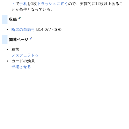
ト
で
手札
を1枚
トラッシュに置く
ので、実質的に12枚以上あるこ
とが条件となっている。
収録
断罪の白焔弓
B14-077 <SR>
関連ページ
種族
ノスフェラトゥ
カードの効果
登場させる