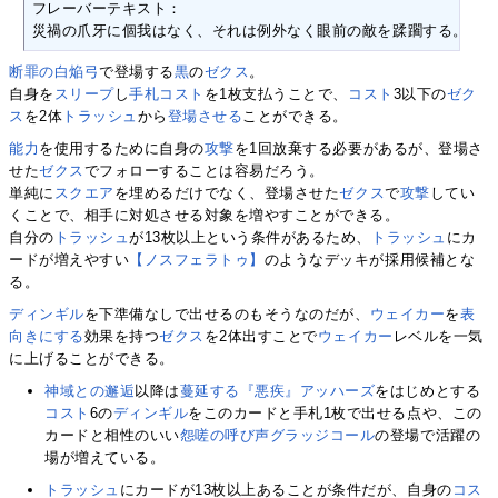
フレーバーテキスト：

災禍の爪牙に個我はなく、それは例外なく眼前の敵を蹂躙する。
断罪の白焔弓
で登場する
黒
の
ゼクス
。
自身を
スリープ
し
手札コスト
を1枚支払うことで、
コスト
3以下の
ゼク
ス
を2体
トラッシュ
から
登場させる
ことができる。
能力
を使用するために自身の
攻撃
を1回放棄する必要があるが、登場さ
せた
ゼクス
でフォローすることは容易だろう。
単純に
スクエア
を埋めるだけでなく、登場させた
ゼクス
で
攻撃
してい
くことで、相手に対処させる対象を増やすことができる。
自分の
トラッシュ
が13枚以上という条件があるため、
トラッシュ
にカ
ードが増えやすい
【ノスフェラトゥ】
のようなデッキが採用候補とな
る。
ディンギル
を下準備なしで出せるのもそうなのだが、
ウェイカー
を
表
向きにする
効果を持つ
ゼクス
を2体出すことで
ウェイカー
レベルを一気
に上げることができる。
神域との邂逅
以降は
蔓延する『悪疾』アッハーズ
をはじめとする
コスト
6の
ディンギル
をこのカードと手札1枚で出せる点や、この
カードと相性のいい
怨嗟の呼び声グラッジコール
の登場で活躍の
場が増えている。
トラッシュ
にカードが13枚以上あることが条件だが、自身の
コス