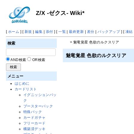
Z/X -ゼクス- Wiki*
[
ホーム
] [
新規
|
編集
|
添付
] [
一覧
|
最終更新
|
差分
|
バックアップ
] [
凍結
> 魅竜覚星 色欲のルクスリア
検索
魅竜覚星 色欲のルクスリア
AND検索
OR検索
メニュー
はじめに
カードリスト
イグニッションパッ
ク
ブースターパック
特殊パック
カードガチャ
フリーカード
構築済デッキ