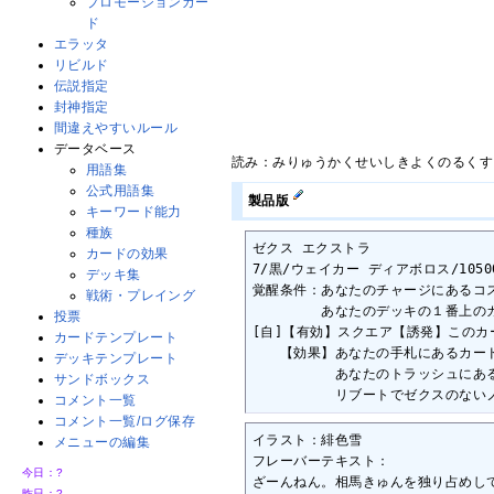
プロモーションカー
ド
エラッタ
リビルド
伝説指定
封神指定
間違えやすいルール
データベース
読み：みりゅうかくせいしきよくのるくす
用語集
公式用語集
製品版
キーワード能力
種族
ゼクス エクストラ

カードの効果
7/黒/ウェイカー ディアボロス/10500
デッキ集
覚醒条件：あなたのチャージにあるコス
戦術・プレイング
　　　　　あなたのデッキの１番上のカ
投票
[自]【有効】スクエア【誘発】このカ
カードテンプレート
　　【効果】あなたの手札にあるカー
デッキテンプレート
　　　　　　あなたのトラッシュにある
サンドボックス
　　　　　　リブートでゼクスのない
コメント一覧
コメント一覧/ログ保存
イラスト：緋色雪

メニューの編集
フレーバーテキスト：

今日：
?
ざーんねん。相馬きゅんを独り占めしてる
昨日：
?