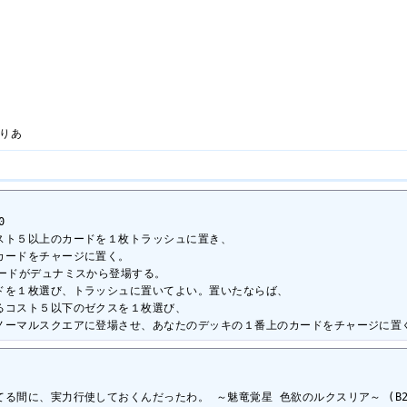
りあ


ト５以上のカードを１枚トラッシュに置き、

ードをチャージに置く。

ードがデュナミスから登場する。

ドを１枚選び、トラッシュに置いてよい。置いたならば、

コスト５以下のゼクスを１枚選び、

ノーマルスクエアに登場させ、あなたのデッキの１番上のカードをチャージに置
間に、実力行使しておくんだったわ。 ～魅竜覚星 色欲のルクスリア～ (B20-