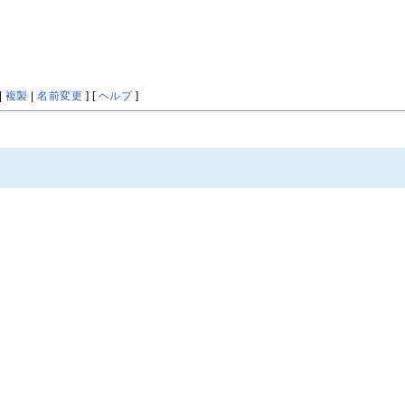
|
複製
|
名前変更
] [
ヘルプ
]