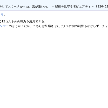
しておくべきかもね。気が重いわ。 ～聖樹を見守る者ピュアティ～ (B20-12
トラ
。
で12コスト分の戦力を用意できる。
ンサー
のほうが上だが、こちらは登場させたゼクスに何の制限もかからず、チ