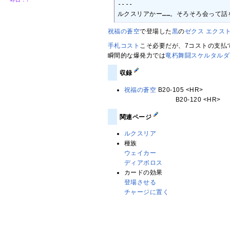
----

ルクスリアかー……。そろそろ会って話を
祝福の蒼空
で登場した
黒
の
ゼクス エクス
手札コスト
こそ必要だが、7コストの支払
瞬間的な爆発力では
竜朽舞闘スケルタルダ
収録
祝福の蒼空
B20-105 <HR>
B20-120 <HR>
関連ページ
ルクスリア
種族
ウェイカー
ディアボロス
カードの効果
登場させる
チャージに置く