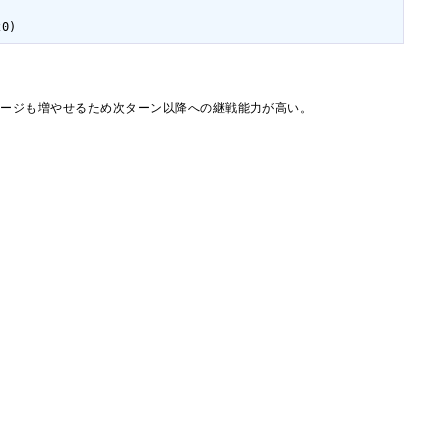
0)
ャージも増やせるため次ターン以降への継戦能力が高い。