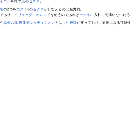
イコン
を持つ
黒
の
ゼクス
。
壊
の2つを
コスト
3の
ゼクス
が行なえるのは魅力的。
であり、
イリューダ・オロンド
を使うのであれば
デッキ
に入れて間違いないだ
う
黒剣八魂 告死剣マルディシオン
とは
手札破壊
が被っており、過剰になる可能