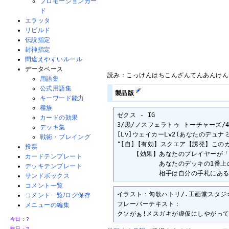
プロモーションカー
ド
エラッタ
リビルド
伝説指定
封神指定
間違えやすいルール
データベース
読み：こっけんはちこんざんてんあんけん
用語集
公式用語集
製品版
キーワード能力
種族
ゼクス - IG

カードの効果
3/黒/ノスフェラトゥ トーチャーズ/45
デッキ集
[Lv]ウェイカーLv2(あなたのデュナ
戦術・プレイング
"[自]【有効】スクエア【誘発】この
投票
　　 【効果】あなたのプレイヤーが「
カードテンプレート
　　　　　　 あなたのデッキの1番上
デッキテンプレート
　　　　　　 相手は自分の手札にある
サンドボックス
コメント一覧
イラスト：匈歌ハトリ/.工画堂スタジオ
コメント一覧/ログ保存
フレーバーテキスト：

メニューの編集
クソがぁ!メスガキが虚仮にしやがって
今日：
?
昨日：
?