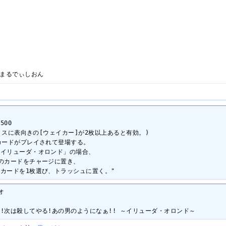
まるでぃしおん
00

ミスに表向きの[ウェイカー]が2枚以上あると有効。)

カードがプレイされて登場する。

イリューダ・オロンド」の場合、

のカードをチャージに置き、

カードを1枚選び、トラッシュに置く。"


!次は殺してやる!あの男のようになぁ!! ～イリューダ・オロンド～