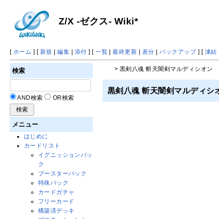
Z/X -ゼクス- Wiki*
[
ホーム
] [
新規
|
編集
|
添付
] [
一覧
|
最終更新
|
差分
|
バックアップ
] [
凍結
> 黒剣八魂 斬天闇剣マルディシオン
検索
黒剣八魂 斬天闇剣マルディシ
AND検索
OR検索
メニュー
はじめに
カードリスト
イグニッションパッ
ク
ブースターパック
特殊パック
カードガチャ
フリーカード
構築済デッキ