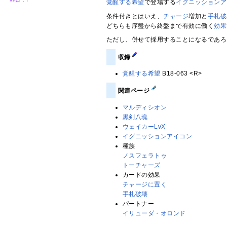
覚醒する希望
で登場する
イグニッションア
条件付きとはいえ、
チャージ
増加と
手札破
どちらも序盤から終盤まで有効に働く
効果
ただし、併せて採用することになるであろ
収録
覚醒する希望
B18-063 <R>
関連ページ
マルディシオン
黒剣八魂
ウェイカーLvX
イグニッションアイコン
種族
ノスフェラトゥ
トーチャーズ
カードの効果
チャージに置く
手札破壊
パートナー
イリューダ・オロンド