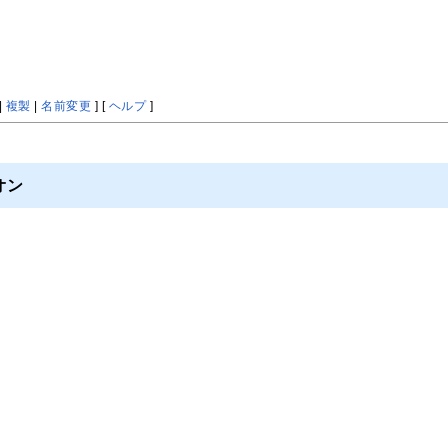
|
複製
|
名前変更
] [
ヘルプ
]
オン