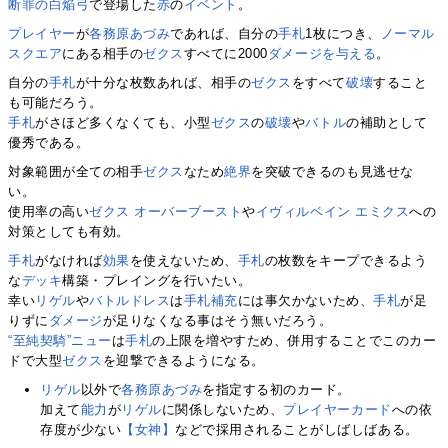
断罪の白焔弓
で登場した
赤
の
イベント
。
プレイヤー
が
各務原あづみ
であれば、自分の
手札
1枚につき、
ノーマル
スクエア
にある相手の
ゼクス
すべてに2000
ダメージを与える
。
自分の
手札
が十分な枚数あれば、相手の
ゼクス
をすべて
破壊
すること
も可能だろう。
手札
がさほど多くなくても、小型
ゼクス
の
破壊
や
バトル
の補助として
優秀である。
対象範囲が全ての相手
ゼクス
なため
絶界
を突破できるのも見逃せな
い。
使用率の高い
ゼクス オーバーブースト
や
イヴィルベイン エミクス
への
対策としても有効。
手札
がなければ
効果
を使えないため、
手札
の枚数をキープできるよう
な
デッキ
構築・プレイングを行いたい。
幸い
リゲル
や
バトルドレス
は
手札補充
には事欠かないため、
手札
が足
りずに
ダメージ
が足りなくなる事はそう無いだろう。
“至純契騎”ニュー
は
手札
の上限を増やすため、併用することでこのカー
ドで大型
ゼクス
を迎撃できるようになる。
リゲル
以外で
各務原あづみ
を指定する初のカード。
加えて
能力
が
リゲル
に関係しないため、
プレイヤーカード
への依
存度が少ない
【女神】
などで採用されることがしばしばある。