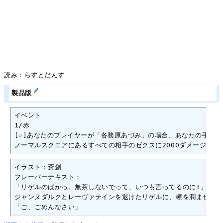
読み：らすとだんす
製品版
イベント

1/赤

[☆]あなたのプレイヤーが「各務原あづみ」の場合、あなたの手札に
ノーマルスクエアにあるすべての相手のゼクスに2000ダメージを与
イラスト：斎創

フレーバーテキスト：

「リゲルのばかっ。無茶しないでって、いつも言ってるのに!」

ジャンヌダルクとレーヴァテインを退けたリゲルに、瞳を潤ませたあ
「ご、ごめんなさい」