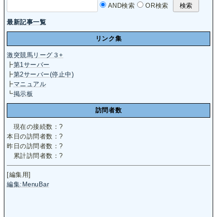
AND検索
OR検索
最新記事一覧
リンク集
激突競馬リーグ３+
┣
第1サーバー
┣
第2サーバー(停止中)
┣
マニュアル
┗
掲示板
訪問者数
現在の接続数：
?
本日の訪問者数：
?
昨日の訪問者数：
?
累計訪問者数：
?
[編集用]
編集:MenuBar