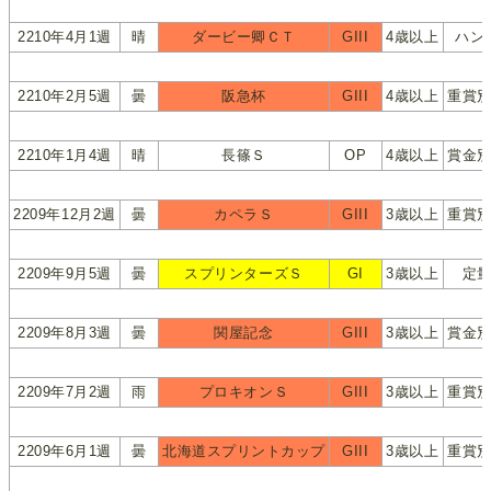
2210年4月1週
晴
ダービー卿ＣＴ
GIII
4歳以上
ハン
2210年2月5週
曇
阪急杯
GIII
4歳以上
重賞
2210年1月4週
晴
長篠Ｓ
OP
4歳以上
賞金
2209年12月2週
曇
カペラＳ
GIII
3歳以上
重賞
2209年9月5週
曇
スプリンターズＳ
GI
3歳以上
定
2209年8月3週
曇
関屋記念
GIII
3歳以上
賞金
2209年7月2週
雨
プロキオンＳ
GIII
3歳以上
重賞
2209年6月1週
曇
北海道スプリントカップ
GIII
3歳以上
重賞