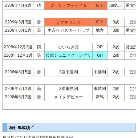
2209年4月4週
晴
Ｄ・Ｃ・マッケイＳ
GIII
3歳以上
重賞
2209年3月3週
曇
ファルコンＳ
GIII
3歳
定
2209年3月1週
曇
中京ペガスターカップ
地方
3歳
重賞
2208年12月3週
雨
ひいらぎ賞
OP
2歳
賞金
2208年12月1週
曇
兵庫ジュニアグランプリ
GII
2歳
定
2208年8月5週
曇
2歳未勝利
未勝利
2歳
定
2208年7月2週
曇
2歳未勝利
未勝利
2歳
定
2208年6月2週
曇
メイクデビュー
新馬
2歳
定
種牡馬成績
種牡馬になり次第産駒情報を自動追記