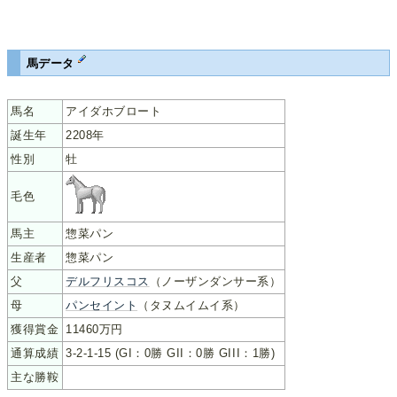
馬データ
馬名
アイダホブロート
誕生年
2208年
性別
牡
毛色
馬主
惣菜パン
生産者
惣菜パン
父
デルフリスコス
（ノーザンダンサー系）
母
パンセイント
（タヌムイムイ系）
獲得賞金
11460万円
通算成績
3-2-1-15 (GI：0勝 GII：0勝 GIII：1勝)
主な勝鞍