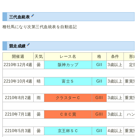
三代血統表
種牡馬になり次第三代血統表を自動追記
競走成績
開催週
天気
レース名
格
条件
形
2210年12月4週
曇
阪神カップ
GII
3歳以上
定
2210年10月4週
晴
富士Ｓ
GII
3歳以上
重賞
2210年8月2週
雨
クラスターＣ
GIII
3歳以上
重賞
2210年7月1週
曇
ＣＢＣ賞
GIII
3歳以上
ハン
2210年5月3週
曇
京王杯ＳＣ
GII
4歳以上
重賞