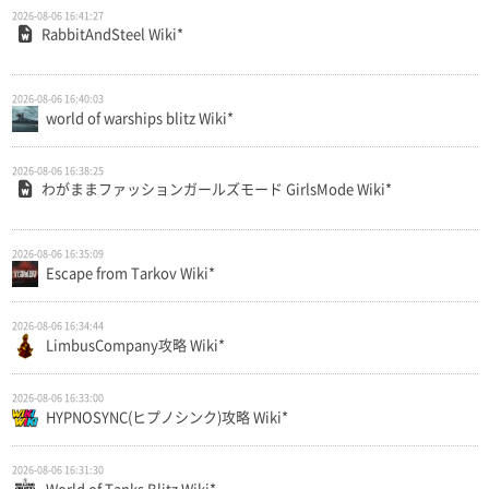
2026-08-06 16:41:27
RabbitAndSteel Wiki*
2026-08-06 16:40:03
world of warships blitz Wiki*
2026-08-06 16:38:25
わがままファッションガールズモード GirlsMode Wiki*
2026-08-06 16:35:09
Escape from Tarkov Wiki*
2026-08-06 16:34:44
LimbusCompany攻略 Wiki*
2026-08-06 16:33:00
HYPNOSYNC(ヒプノシンク)攻略 Wiki*
2026-08-06 16:31:30
World of Tanks Blitz Wiki*