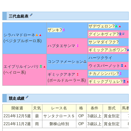
三代血統表
ザデヴェロン
?
ザンキ
?
グインネヴィア
?
シラハマドローネ
(ベジタブルポーロ系)
サンマダイフク
?
ハブタエサンマ
ギミックアユボワン
?
ハーツクライ
コンファメーション
ウィスパーノット
エイプリルインパリ
(ヘイロー系)
ナカノシンバシ
?
ギミックアネア
(ボールドルーラー系)
ギミックブリュレ
?
競走成績
開催週
天気
レース名
格
条件
形式
馬番
2214年12月5週
曇
サンタクロースＳ
OP
3歳以上
賞金別定
7
2214年11月2週
雨
磐梯山特別
OP
3歳以上
賞金別定
8