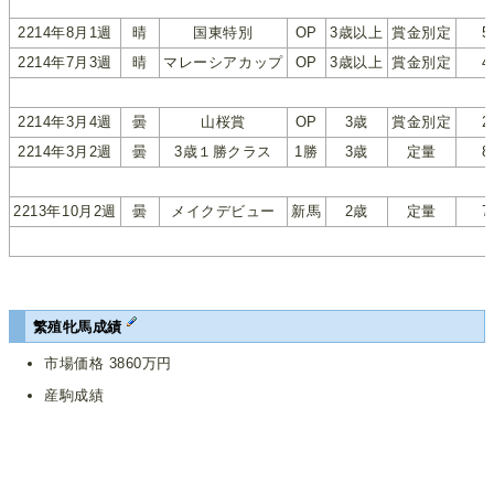
2214年8月1週
晴
国東特別
OP
3歳以上
賞金別定
5
2214年7月3週
晴
マレーシアカップ
OP
3歳以上
賞金別定
4
2214年3月4週
曇
山桜賞
OP
3歳
賞金別定
2
2214年3月2週
曇
3歳１勝クラス
1勝
3歳
定量
8
2213年10月2週
曇
メイクデビュー
新馬
2歳
定量
7
繁殖牝馬成績
市場価格 3860万円
産駒成績