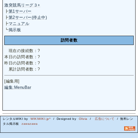
激突競馬リーグ３+
┣
第1サーバー
┣
第2サーバー(停止中)
┣
マニュアル
┗
掲示板
訪問者数
現在の接続数：
?
本日の訪問者数：
?
昨日の訪問者数：
?
累計訪問者数：
?
[編集用]
編集:MenuBar
レンタルWIKI by
WIKIWIKI.jp*
/ Designed by
Olivia
/
広告について
/ 無料レン
タル掲示板
zawazawa