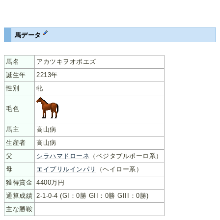
馬データ
馬名
アカツキヲオボエズ
誕生年
2213年
性別
牝
毛色
馬主
高山病
生産者
高山病
父
シラハマドローネ
（ベジタブルポーロ系）
母
エイプリルインパリ
（ヘイロー系）
獲得賞金
4400万円
通算成績
2-1-0-4 (GI：0勝 GII：0勝 GIII：0勝)
主な勝鞍