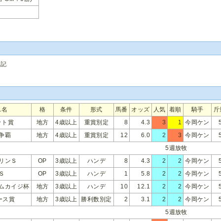
追記
ス名
格
条件
形式
馬番
オッズ
人気
着順
騎手
斤
ット賞
地方
4歳以上
重賞別定
8
4.3
3
1
今岡ケン
争覇
地方
4歳以上
重賞別定
12
6.0
2
3
今岡ケン
5週放牧
リンＳ
OP
3歳以上
ハンデ
8
4.3
2
2
今岡ケン
Ｓ
OP
3歳以上
ハンデ
1
5.8
2
2
今岡ケン
ムカイジ杯
地方
3歳以上
ハンデ
10
12.1
2
2
今岡ケン
ース賞
地方
3歳以上
勝利数別定
2
3.1
2
2
今岡ケン
5週放牧