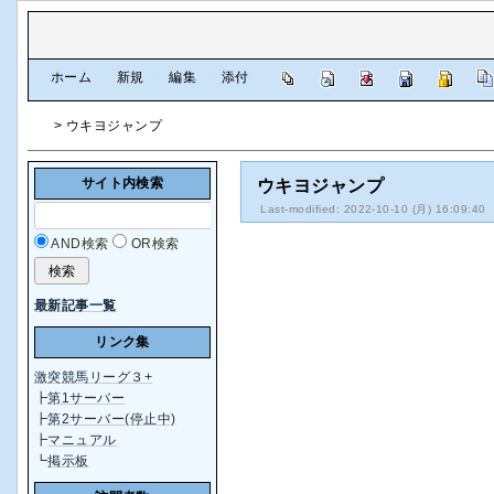
[
ホーム
|
新規
|
編集
|
添付
]
> ウキヨジャンプ
サイト内検索
ウキヨジャンプ
Last-modified: 2022-10-10 (月) 16:09:40
AND検索
OR検索
最新記事一覧
リンク集
激突競馬リーグ３+
┣
第1サーバー
┣
第2サーバー(停止中)
┣
マニュアル
┗
掲示板