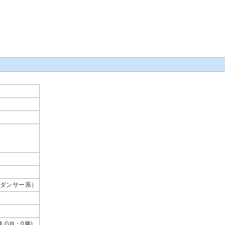
ダンサー系）
勝 GIII：0勝)