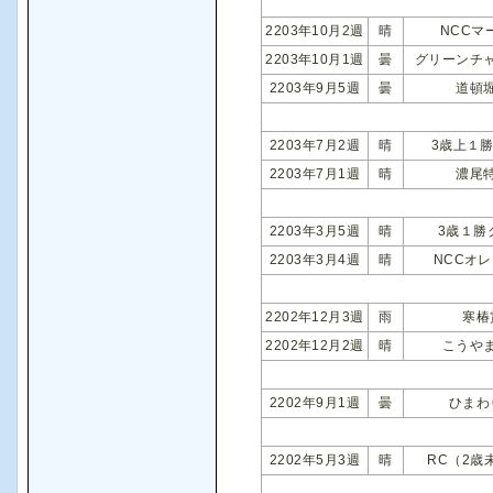
2203年10月2週
晴
NCCマ
2203年10月1週
曇
グリーンチ
2203年9月5週
曇
道頓
2203年7月2週
晴
3歳上１
2203年7月1週
晴
濃尾
2203年3月5週
晴
3歳１勝
2203年3月4週
晴
NCCオ
2202年12月3週
雨
寒椿
2202年12月2週
晴
こうや
2202年9月1週
曇
ひまわ
2202年5月3週
晴
RC（2歳