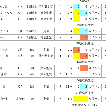
5週放牧
ース賞
地方
3歳以上
勝利数別定
4
4.2
2
5
今岡ケン
ャンネルＣ
OP
3歳以上
賞金別定
8
3.0
1
2
今岡ケン
堀Ｓ
OP
3歳以上
賞金別定
1
3.0
1
5
今岡ケン
12週成長放牧
勝クラス
1勝
3歳以上
定量
6
2.0
1
2
今岡ケン
特別
OP
3歳以上
賞金別定
9
5.5
4
3
今岡ケン
15週成長放牧
クラス
1勝
3歳
定量
1
5.2
3
5
今岡ケン
レンジ賞
地方
3歳
勝利数別定
11
1.4
1
3
今岡ケン
15週成長放牧
賞
OP
2歳
賞金別定
8
9.5
4
3
今岡ケン
まき賞
OP
2歳
賞金別定
4
16.2
8
7
今岡ケン
15週成長放牧
り賞
OP
2歳
定量
7
21.0
7
2
今岡ケン
17週成長放牧
未勝利）
未勝利
2歳
定量
5
1.6
1
1
今岡ケン
能力試験 51.0-13.2