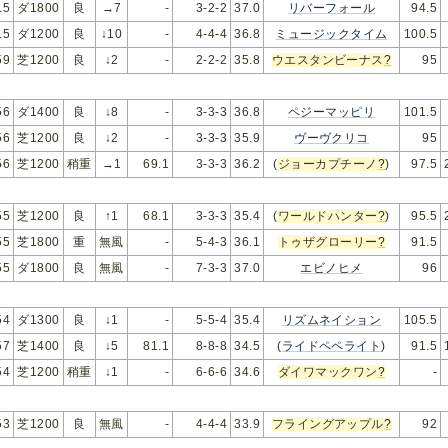
.5
ダ1800
良
→7
-
3-2-2
37.0
リバーフォール
94.5
.5
ダ1200
良
↓10
-
4-4-4
36.8
ミュージックタイム
100.5
59
芝1200
良
↓2
-
2-2-2
35.8
ウエスタンビーナス
?
95
56
ダ1400
良
↓8
-
3-3-3
36.8
ペジーマッピリ
101.5
56
芝1200
良
↓2
-
3-3-3
35.9
ヴーヴクリコ
95
56
芝1200
稍重
→1
69.1
3-3-3
36.2
(
ジョーカプチーノ
?
)
97.5
55
芝1200
良
↑1
68.1
3-3-3
35.4
(
ワールドハンター
?
)
95.5
55
芝1800
重
無風
-
5-4-3
36.1
トゥザグローリー
?
91.5
55
ダ1800
良
無風
-
7-3-3
37.0
エビノヒメ
96
54
ダ1300
良
↓1
-
5-5-4
35.4
リズムネイション
105.5
57
芝1400
良
↓5
81.1
8-8-8
34.5
(
ライドペペライト
)
91.5
54
芝1200
稍重
↓1
-
6-6-6
34.6
ダイワマックワン
?
-
53
芝1200
良
無風
-
4-4-4
33.9
フライングアップル
?
92