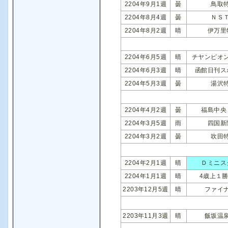
2204年9月1週
曇
鳥取
2204年8月4週
曇
ＮＳ
2204年8月2週
晴
伊万里
2204年6月5週
晴
チヤンピオ
2204年6月3週
晴
函館日刊ス
2204年5月3週
曇
湯沢
2204年4月2週
曇
福島中央
2204年3月5週
雨
四国新
2204年3月2週
曇
吹田
2204年2月1週
晴
Ｄミニス
2204年1月1週
晴
4歳上１
2203年12月5週
晴
ファイ
2203年11月3週
晴
飯坂温