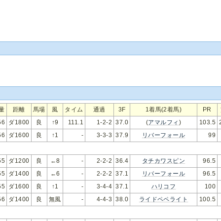
量
距離
馬場
風
タイム
通過
3F
1着馬(2着馬)
PR
56
ダ1800
良
↑9
111.1
1-2-2
37.0
(
アマルフィ
)
103.5
56
ダ1600
良
↑1
-
3-3-3
37.9
リバーフォール
99
55
ダ1200
良
←8
-
2-2-2
36.4
タチカワスピン
96.5
55
ダ1400
良
←6
-
2-2-2
37.1
リバーフォール
96.5
55
ダ1600
良
↑1
-
3-4-4
37.1
ハリコフ
100
56
ダ1400
良
無風
-
4-4-3
38.0
ライドペペライト
100.5