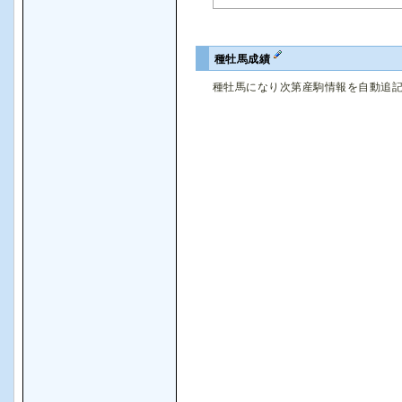
種牡馬成績
種牡馬になり次第産駒情報を自動追