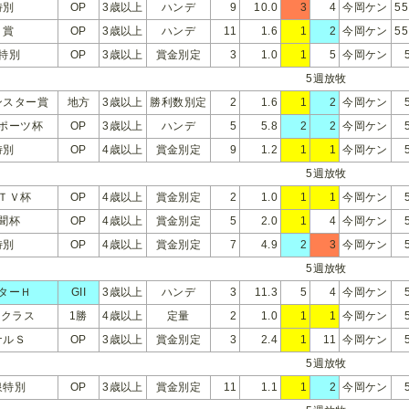
特別
OP
3歳以上
ハンデ
9
10.0
3
4
今岡ケン
55
Ｔ賞
OP
3歳以上
ハンデ
11
1.6
1
2
今岡ケン
55
特別
OP
3歳以上
賞金別定
3
1.0
1
5
今岡ケン
5週放牧
ンスター賞
地方
3歳以上
勝利数別定
2
1.6
1
2
今岡ケン
ポーツ杯
OP
3歳以上
ハンデ
5
5.8
2
2
今岡ケン
特別
OP
4歳以上
賞金別定
9
1.2
1
1
今岡ケン
5週放牧
ＴＶ杯
OP
4歳以上
賞金別定
2
1.0
1
1
今岡ケン
聞杯
OP
4歳以上
賞金別定
5
2.0
1
4
今岡ケン
特別
OP
4歳以上
賞金別定
7
4.9
2
3
今岡ケン
5週放牧
ターＨ
GII
3歳以上
ハンデ
3
11.3
5
4
今岡ケン
勝クラス
1勝
4歳以上
定量
2
1.0
1
1
今岡ケン
ナルＳ
OP
3歳以上
賞金別定
3
2.4
1
11
今岡ケン
5週放牧
泉特別
OP
3歳以上
賞金別定
11
1.1
1
2
今岡ケン