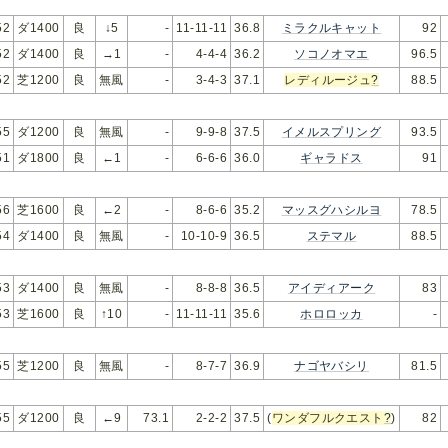
52
ダ1400
良
↓5
-
11-11-11
36.8
ミラクルキャット
92
52
ダ1400
良
→1
-
4-4-4
36.2
ソコノオマエ
96.5
52
芝1200
良
無風
-
3-4-3
37.1
レディルージュ
?
88.5
55
ダ1200
良
無風
-
9-9-8
37.5
イメルスプリング
93.5
51
ダ1800
良
←1
-
6-6-6
36.0
ギャラドス
91
56
芝1600
良
←2
-
8-6-6
35.2
マッスグハシルヨ
78.5
54
ダ1400
良
無風
-
10-10-9
36.5
ステマル
88.5
53
ダ1400
良
無風
-
8-8-8
36.5
アイディアーク
83
53
芝1600
良
↑10
-
11-11-11
35.6
ホロロッカ
-
55
芝1200
良
無風
-
8-7-7
36.9
ナゴヤバシリ
81.5
55
ダ1200
良
←9
73.1
2-2-2
37.5
(
ワンダフルクエスト
?
)
82