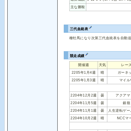
主な勝鞍
三代血統表
種牡馬になり次第三代血統表を自動
競走成績
開催週
天気
レー
2205年1月4週
晴
ガーネ
2205年1月3週
晴
マイル
2204年12月2週
曇
アクアマ
2204年11月5週
曇
銀嶺
2204年11月1週
曇
人生逆転ゲー
2204年10月2週
晴
NCCマ