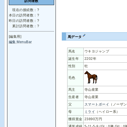
訪問者数
現在の接続数：
?
本日の訪問者数：
?
昨日の訪問者数：
?
累計訪問者数：
?
[編集用]
馬データ
編集:MenuBar
馬名
ウキヨジャンプ
誕生年
2202年
性別
牡
毛色
馬主
寺山産業
生産者
寺山産業
父
スマートボーイ
（ノーザン
母
ミライ
（ヘイロー系）
獲得賞金
23890万円
通算成績
5-11-5-9 (GI：0勝 GII：0