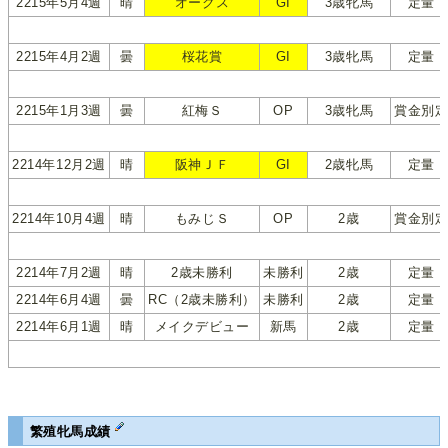
2215年5月4週
晴
オークス
GI
3歳牝馬
定量
2215年4月2週
曇
桜花賞
GI
3歳牝馬
定量
2215年1月3週
曇
紅梅Ｓ
OP
3歳牝馬
賞金別
2214年12月2週
晴
阪神ＪＦ
GI
2歳牝馬
定量
2214年10月4週
晴
もみじＳ
OP
2歳
賞金別
2214年7月2週
晴
2歳未勝利
未勝利
2歳
定量
2214年6月4週
曇
RC（2歳未勝利）
未勝利
2歳
定量
2214年6月1週
晴
メイクデビュー
新馬
2歳
定量
繁殖牝馬成績