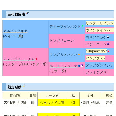
三代血統表
サンデーサイレン
ディープインパクト
ウインドインハー
アルバスタキヤ
(ヘイロー系)
ヨリソウカゲ
トンガリコーン
ペジーコーン
Kingmambo
?
キングカメハメハ
マンファス
?
チェンジフューチャ
(ミスタープロスペクター系)
タップダンスシチ
ルーチェレジーナ
(リボー系)
ブレイクフリー
競走成績
開催週
天気
レース名
格
条件
形式
2215年9月2週
晴
ヴェルメイユ賞
GI
3歳以上牝馬
定量