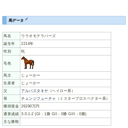
馬データ
馬名
ウラオモテラバーズ
誕生年
2214年
性別
牝
毛色
馬主
じょーかー
生産者
じょーかー
父
アルバスタキヤ
（ヘイロー系）
母
チェンジフューチャ
（ミスタープロスペクター系）
獲得賞金
26290万円
通算成績
3-3-1-2 (GI：1勝 GII：0勝 GIII：0勝)
主な勝鞍