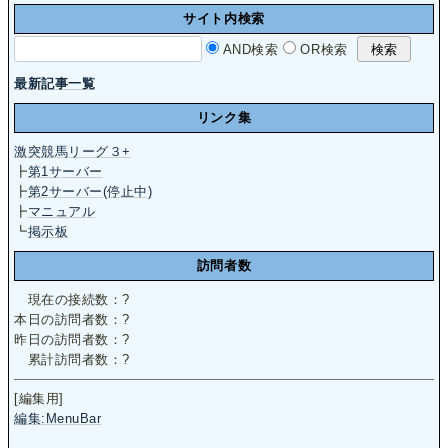
サイト内検索
AND検索
OR検索
最新記事一覧
リンク集
激突競馬リーグ３+
┣
第1サーバー
┣
第2サーバー(停止中)
┣
マニュアル
┗
掲示板
訪問者数
現在の接続数：
?
本日の訪問者数：
?
昨日の訪問者数：
?
累計訪問者数：
?
[編集用]
編集:MenuBar