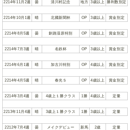
2214年11月2週
曇
清川村記念
地方
3歳以上
勝利数別定
2214年10月1週
晴
北國新聞杯
OP
3歳以上
賞金別定
2214年8月5週
曇
釧路湿原特別
OP
3歳以上
賞金別定
2214年7月3週
晴
名鉄杯
OP
3歳以上
賞金別定
2214年6月1週
晴
加古川特別
OP
4歳以上
賞金別定
2214年4月5週
晴
春光Ｓ
OP
4歳以上
賞金別定
2214年3月4週
曇
4歳上１勝クラス
1勝
4歳以上
定量
2213年11月4週
晴
3歳上１勝クラス
1勝
3歳以上
定量
2212年7月4週
曇
メイクデビュー
新馬
2歳
定量