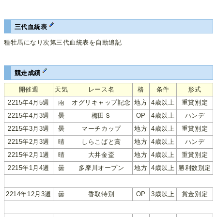
三代血統表
種牡馬になり次第三代血統表を自動追記
競走成績
開催週
天気
レース名
格
条件
形式
2215年4月5週
雨
オグリキャップ記念
地方
4歳以上
重賞別定
2215年4月3週
曇
梅田Ｓ
OP
4歳以上
ハンデ
2215年3月3週
曇
マーチカップ
地方
4歳以上
重賞別定
2215年2月3週
晴
しらこばと賞
地方
4歳以上
ハンデ
2215年2月1週
晴
大井金盃
地方
4歳以上
重賞別定
2215年1月4週
曇
多摩川オープン
地方
4歳以上
勝利数別定
2214年12月3週
曇
香取特別
OP
3歳以上
賞金別定