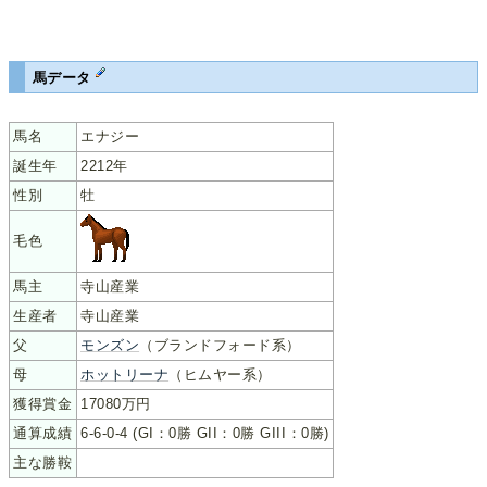
馬データ
馬名
エナジー
誕生年
2212年
性別
牡
毛色
馬主
寺山産業
生産者
寺山産業
父
モンズン
（ブランドフォード系）
母
ホットリーナ
（ヒムヤー系）
獲得賞金
17080万円
通算成績
6-6-0-4 (GI：0勝 GII：0勝 GIII：0勝)
主な勝鞍