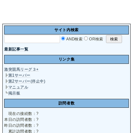
サイト内検索
AND検索
OR検索
最新記事一覧
リンク集
激突競馬リーグ３+
┣
第1サーバー
┣
第2サーバー(停止中)
┣
マニュアル
┗
掲示板
訪問者数
現在の接続数：
?
本日の訪問者数：
?
昨日の訪問者数：
?
累計訪問者数：
?