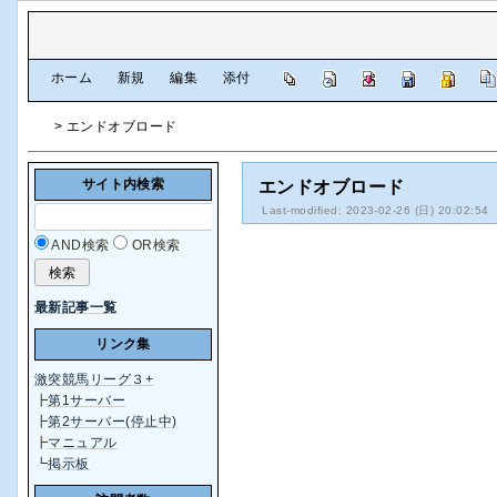
[
ホーム
|
新規
|
編集
|
添付
]
> エンドオブロード
サイト内検索
エンドオブロード
Last-modified: 2023-02-26 (日) 20:02:54
AND検索
OR検索
最新記事一覧
リンク集
激突競馬リーグ３+
┣
第1サーバー
┣
第2サーバー(停止中)
┣
マニュアル
┗
掲示板