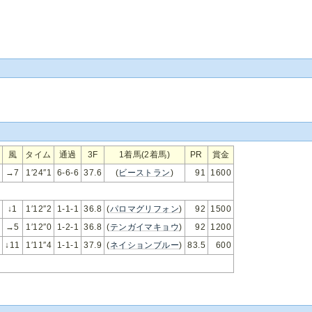
風
タイム
通過
3F
1着馬(2着馬)
PR
賞金
→7
1′24″1
6-6-6
37.6
(
ビーストラン
)
91
1600
↓1
1′12″2
1-1-1
36.8
(
パロマグリフォン
)
92
1500
→5
1′12″0
1-2-1
36.8
(
テンガイマキョウ
)
92
1200
↓11
1′11″4
1-1-1
37.9
(
ネイションブルー
)
83.5
600