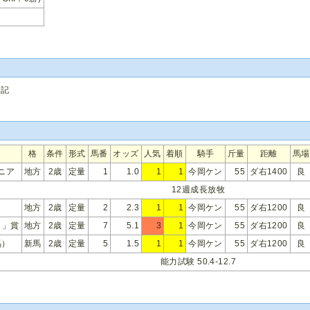
追記
格
条件
形式
馬番
オッズ
人気
着順
騎手
斤量
距離
馬場
ニア
地方
2歳
定量
1
1.0
1
1
今岡ケン
55
ダ右1400
良
12週成長放牧
地方
2歳
定量
2
2.3
1
1
今岡ケン
55
ダ右1200
良
ａ」賞
地方
2歳
定量
7
5.1
3
1
今岡ケン
55
ダ右1200
良
馬）
新馬
2歳
定量
5
1.5
1
1
今岡ケン
55
ダ右1200
良
能力試験 50.4-12.7