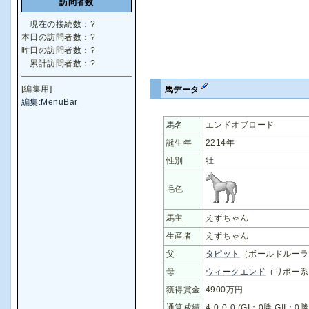
訪問者数
現在の接続数：
?
本日の訪問者数：
?
昨日の訪問者数：
?
累計訪問者数：
?
[編集用]
馬データ
編集:MenuBar
馬名
エンドオブロード
誕生年
2214年
性別
牡
毛色
馬主
えずちゃん
生産者
えずちゃん
父
タピット
（ボールドルーラ
母
ウィークエンド
（リボー系
獲得賞金
4900万円
通算成績
4-0-0-0 (GI：0勝 GII：0勝