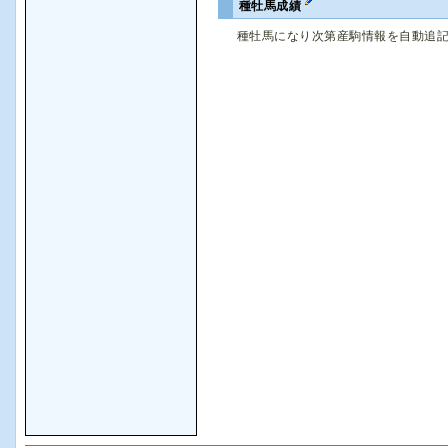
種牡馬成績
種牡馬になり次第産駒情報を自動追