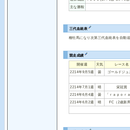
主な勝鞍
三代血統表
種牡馬になり次第三代血統表を自動
競走成績
開催週
天気
レース名
2214年9月5週
曇
ゴールドジュ
2214年7月1週
晴
栄冠賞
2214年6月4週
曇
「ｒａｐｏｒ
2214年6月2週
晴
FC（2歳新