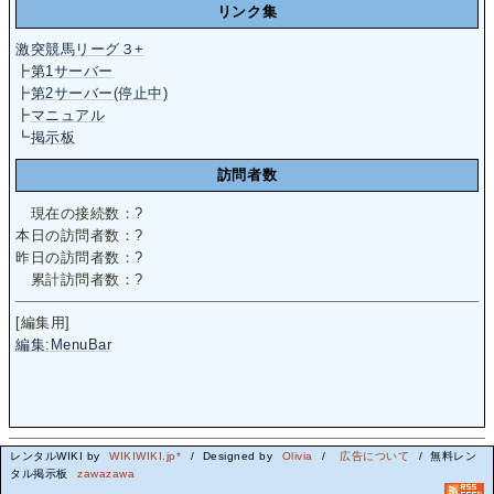
リンク集
激突競馬リーグ３+
┣
第1サーバー
┣
第2サーバー(停止中)
┣
マニュアル
┗
掲示板
訪問者数
現在の接続数：
?
本日の訪問者数：
?
昨日の訪問者数：
?
累計訪問者数：
?
[編集用]
編集:MenuBar
レンタルWIKI by
WIKIWIKI.jp*
/ Designed by
Olivia
/
広告について
/ 無料レン
タル掲示板
zawazawa