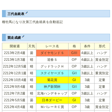
三代血統表
種牡馬になり次第三代血統表を自動追記
競走成績
開催週
天気
レース名
格
条件
形式
2213年2月4週
曇
ダイヤモンドＳ
GIII
4歳以上
ハンデ
2213年1月3週
晴
迎春Ｓ
OP
4歳以上
賞金別定
2212年12月5週
晴
グッドラックＨ
OP
3歳以上
ハンデ
2212年12月1週
晴
ステイヤーズＳ
GII
3歳以上
重賞別定
2212年10月4週
晴
菊花賞
GI
3歳
定量
2212年9月4週
晴
神戸新聞杯
GII
3歳
定量
2212年7月2週
晴
北海ハンデキャップ
OP
3歳以上
ハンデ
2212年5月5週
曇
日本ダービー
GI
3歳
定量
2212年4月4週
晴
ＭバレーＲＣ賞
OP
3歳
賞金別定