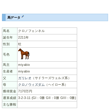
馬データ
馬名
クロノフェンネル
誕生年
2211年
性別
牡
毛色
馬主
miyabix
生産者
miyabix
父
ガリレオ
（サドラーズウェルズ系）
母
クロノウィズダム
（ヘイロー系）
獲得賞金
7170万円
通算成績
3-2-3-11 (GI：0勝 GII：0勝 GIII：0勝)
主な勝鞍