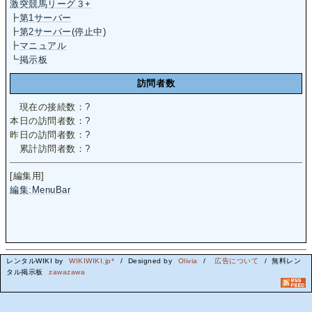
激突競馬リーグ３+
┣
第1サーバー
┣
第2サーバー(停止中)
┣
マニュアル
┗
掲示板
訪問者数
現在の接続数：
?
本日の訪問者数：
?
昨日の訪問者数：
?
累計訪問者数：
?
[編集用]
編集:MenuBar
レンタルWIKI by
WIKIWIKI.jp*
/ Designed by
Olivia
/
広告について
/ 無料レン
タル掲示板
zawazawa