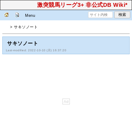
激突競馬リーグ3+ 非公式DB Wiki*
Menu
> サキソノート
サキソノート
Last-modified: 2022-10-10 (月) 16:37:20