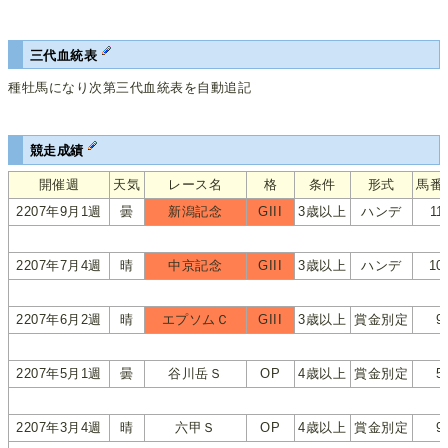
三代血統表
種牡馬になり次第三代血統表を自動追記
競走成績
開催週
天気
レース名
格
条件
形式
馬番
2207年9月1週
曇
新潟記念
GIII
3歳以上
ハンデ
11
2207年7月4週
晴
中京記念
GIII
3歳以上
ハンデ
10
2207年6月2週
晴
エプソムＣ
GIII
3歳以上
賞金別定
9
2207年5月1週
曇
谷川岳Ｓ
OP
4歳以上
賞金別定
5
2207年3月4週
晴
六甲Ｓ
OP
4歳以上
賞金別定
9