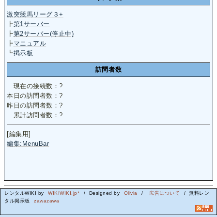
激突競馬リーグ３+
┣
第1サーバー
┣
第2サーバー(停止中)
┣
マニュアル
┗
掲示板
訪問者数
現在の接続数：
?
本日の訪問者数：
?
昨日の訪問者数：
?
累計訪問者数：
?
[編集用]
編集:MenuBar
レンタルWIKI by
WIKIWIKI.jp*
/ Designed by
Olivia
/
広告について
/ 無料レン
タル掲示板
zawazawa