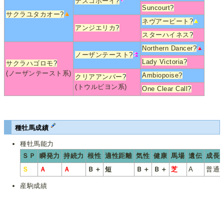
テスコボーイ
?
Suncourt
?
サクラユタカオー
?
ネヴアービート
?
アンジエリカ
?
スターハイネス
?
Northern Dancer
?
ノーザンテースト
?
Lady Victoria
?
サクラハゴロモ
?
(ノーザンテースト系)
Ambiopoise
?
クリアアンバー
?
(トウルビヨン系)
One Clear Call
?
種牡馬成績
種牡馬能力
ＳＰ
瞬発力
持続力
根性
適性距離
気性
健康
馬場
遺伝
成長
Ｓ
Ａ
Ａ
Ｂ＋
短
Ｂ＋
Ｂ＋
芝
A
普通
産駒成績