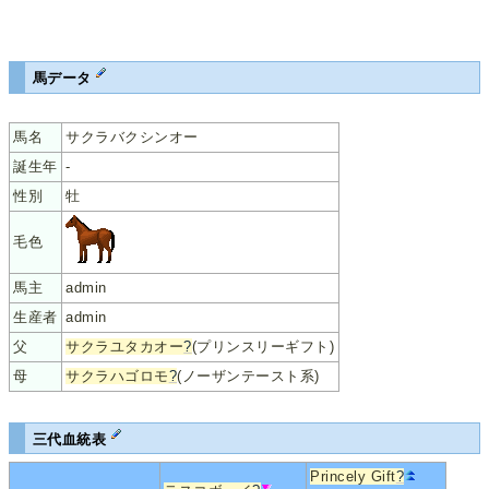
馬データ
馬名
サクラバクシンオー
誕生年
-
性別
牡
毛色
馬主
admin
生産者
admin
父
サクラユタカオー
?
(プリンスリーギフト)
母
サクラハゴロモ
?
(ノーザンテースト系)
三代血統表
Princely Gift
?