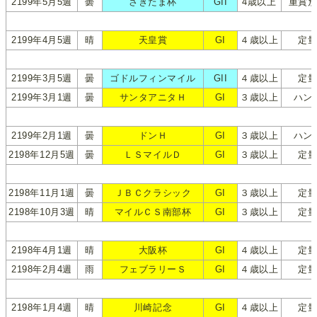
2199年5月5週
曇
さきたま杯
GII
4歳以上
重賞
2199年4月5週
晴
天皇賞
GI
４歳以上
定
2199年3月5週
曇
ゴドルフィンマイル
GII
４歳以上
定
2199年3月1週
曇
サンタアニタＨ
GI
３歳以上
ハン
2199年2月1週
曇
ドンＨ
GI
３歳以上
ハン
2198年12月5週
曇
ＬＳマイルＤ
GI
３歳以上
定
2198年11月1週
曇
ＪＢＣクラシック
GI
３歳以上
定
2198年10月3週
晴
マイルＣＳ南部杯
GI
３歳以上
定
2198年4月1週
晴
大阪杯
GI
４歳以上
定
2198年2月4週
雨
フェブラリーＳ
GI
４歳以上
定
2198年1月4週
晴
川崎記念
GI
４歳以上
定