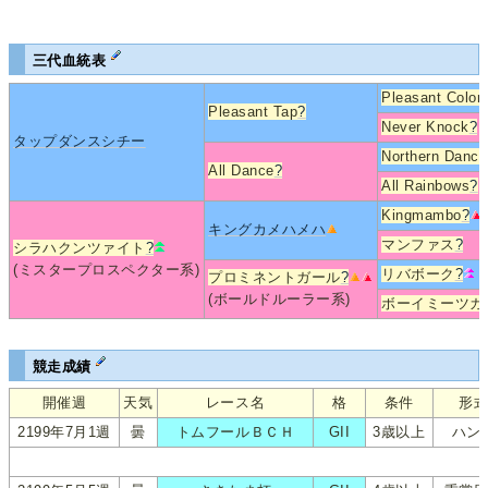
三代血統表
Pleasant Colon
Pleasant Tap
?
Never Knock
?
タップダンスシチー
Northern Dance
All Dance
?
All Rainbows
?
Kingmambo
?
キングカメハメハ
マンファス
?
シラハクンツァイト
?
(ミスタープロスペクター系)
リバボーク
?
プロミネントガール
?
(ボールドルーラー系)
ボーイミーツガ
競走成績
開催週
天気
レース名
格
条件
形
2199年7月1週
曇
トムフールＢＣＨ
GII
3歳以上
ハン