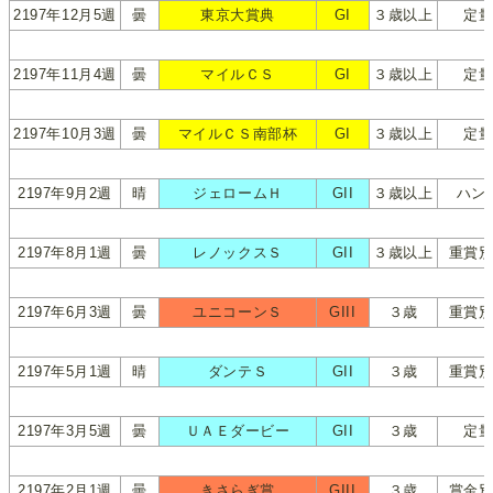
2197年12月5週
曇
東京大賞典
GI
３歳以上
定
2197年11月4週
曇
マイルＣＳ
GI
３歳以上
定
2197年10月3週
曇
マイルＣＳ南部杯
GI
３歳以上
定
2197年9月2週
晴
ジェロームＨ
GII
３歳以上
ハン
2197年8月1週
曇
レノックスＳ
GII
３歳以上
重賞
2197年6月3週
曇
ユニコーンＳ
GIII
３歳
重賞
2197年5月1週
晴
ダンテＳ
GII
３歳
重賞
2197年3月5週
曇
ＵＡＥダービー
GII
３歳
定
2197年2月1週
曇
きさらぎ賞
GIII
３歳
賞金