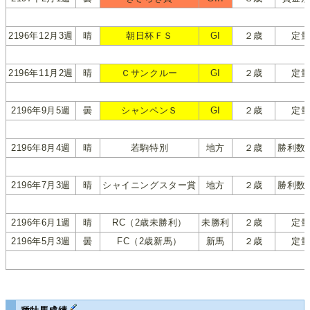
2196年12月3週
晴
朝日杯ＦＳ
GI
２歳
定
2196年11月2週
晴
Ｃサンクルー
GI
２歳
定
2196年9月5週
曇
シャンペンＳ
GI
２歳
定
2196年8月4週
晴
若駒特別
地方
２歳
勝利数
2196年7月3週
晴
シャイニングスター賞
地方
２歳
勝利数
2196年6月1週
晴
RC（2歳未勝利）
未勝利
２歳
定
2196年5月3週
曇
FC（2歳新馬）
新馬
２歳
定