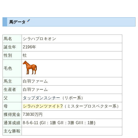
馬データ
馬名
シラハプロキオン
誕生年
2196年
性別
牡
毛色
馬主
白羽ファーム
生産者
白羽ファーム
父
タップダンスシチー
（リボー系）
母
シラハクンツァイト
?
（ミスタープロスペクター系）
獲得賞金
73830万円
通算成績
8-5-6-11 (GI：1勝 GII：3勝 GIII：1勝)
主な勝鞍