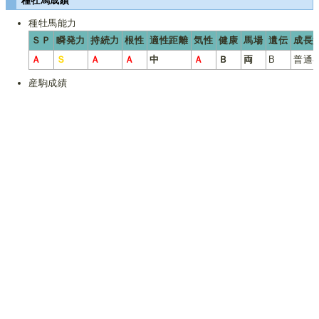
種牡馬成績
種牡馬能力
ＳＰ
瞬発力
持続力
根性
適性距離
気性
健康
馬場
遺伝
成長
Ａ
Ｓ
Ａ
Ａ
中
Ａ
Ｂ
両
B
普通
産駒成績