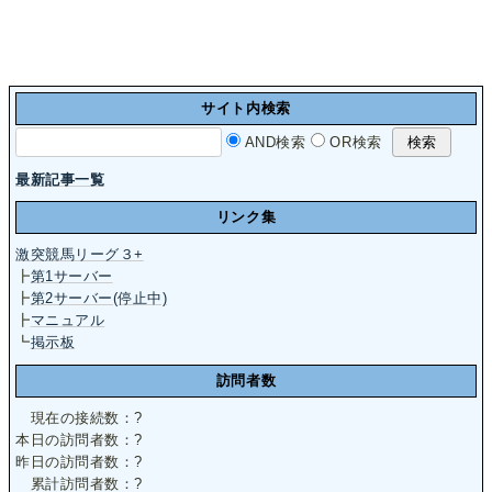
サイト内検索
AND検索
OR検索
最新記事一覧
リンク集
激突競馬リーグ３+
┣
第1サーバー
┣
第2サーバー(停止中)
┣
マニュアル
┗
掲示板
訪問者数
現在の接続数：
?
本日の訪問者数：
?
昨日の訪問者数：
?
累計訪問者数：
?