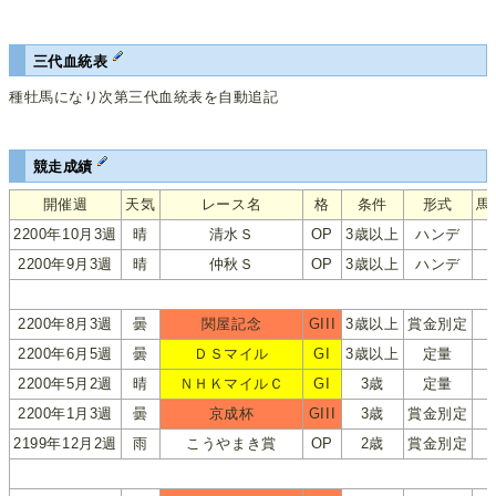
三代血統表
種牡馬になり次第三代血統表を自動追記
競走成績
開催週
天気
レース名
格
条件
形式
馬
2200年10月3週
晴
清水Ｓ
OP
3歳以上
ハンデ
2200年9月3週
晴
仲秋Ｓ
OP
3歳以上
ハンデ
2200年8月3週
曇
関屋記念
GIII
3歳以上
賞金別定
2200年6月5週
曇
ＤＳマイル
GI
3歳以上
定量
2200年5月2週
晴
ＮＨＫマイルＣ
GI
3歳
定量
2200年1月3週
曇
京成杯
GIII
3歳
賞金別定
2199年12月2週
雨
こうやまき賞
OP
2歳
賞金別定