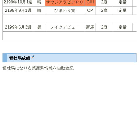
2199年10月1週
晴
サウジアラビアＲＣ
GIII
2歳
定量
2199年9月1週
晴
ひまわり賞
OP
2歳
定量
2199年6月3週
曇
メイクデビュー
新馬
2歳
定量
種牡馬成績
種牡馬になり次第産駒情報を自動追記