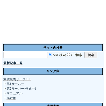
サイト内検索
AND検索
OR検索
最新記事一覧
リンク集
激突競馬リーグ３+
┣
第1サーバー
┣
第2サーバー(停止中)
┣
マニュアル
┗
掲示板