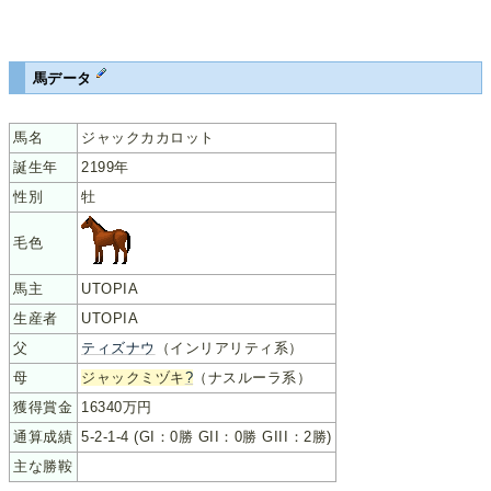
馬データ
馬名
ジャックカカロット
誕生年
2199年
性別
牡
毛色
馬主
UTOPIA
生産者
UTOPIA
父
ティズナウ
（インリアリティ系）
母
ジャックミヅキ
?
（ナスルーラ系）
獲得賞金
16340万円
通算成績
5-2-1-4 (GI：0勝 GII：0勝 GIII：2勝)
主な勝鞍