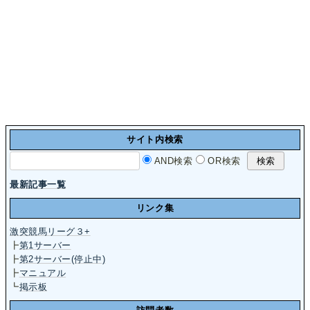
サイト内検索
AND検索
OR検索
最新記事一覧
リンク集
激突競馬リーグ３+
┣
第1サーバー
┣
第2サーバー(停止中)
┣
マニュアル
┗
掲示板