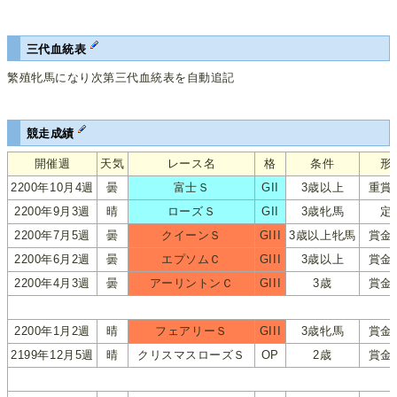
三代血統表
繁殖牝馬になり次第三代血統表を自動追記
競走成績
開催週
天気
レース名
格
条件
形
2200年10月4週
曇
富士Ｓ
GII
3歳以上
重賞
2200年9月3週
晴
ローズＳ
GII
3歳牝馬
定
2200年7月5週
曇
クイーンＳ
GIII
3歳以上牝馬
賞金
2200年6月2週
曇
エプソムＣ
GIII
3歳以上
賞金
2200年4月3週
曇
アーリントンＣ
GIII
3歳
賞金
2200年1月2週
晴
フェアリーＳ
GIII
3歳牝馬
賞金
2199年12月5週
晴
クリスマスローズＳ
OP
2歳
賞金