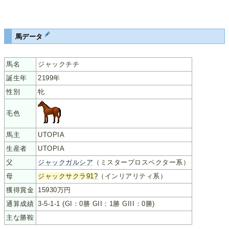
馬データ
馬名
ジャックチチ
誕生年
2199年
性別
牝
毛色
馬主
UTOPIA
生産者
UTOPIA
父
ジャックガルシア
（ミスタープロスペクター系）
母
ジャックサクラ91
?
（インリアリティ系）
獲得賞金
15930万円
通算成績
3-5-1-1 (GI：0勝 GII：1勝 GIII：0勝)
主な勝鞍