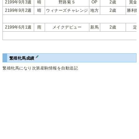
2199年9月3週
晴
野路菊Ｓ
OP
2歳
賞金
2199年9月2週
晴
ウィナーズチャレンジ
地方
2歳
勝利
2199年6月1週
雨
メイクデビュー
新馬
2歳
定
繁殖牝馬成績
繁殖牝馬になり次第産駒情報を自動追記