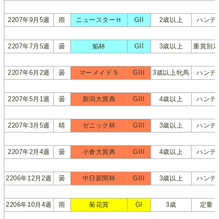
2207年9月5週
雨
ニュースターＨ
GII
2歳以上
ハンデ
2207年7月5週
曇
焔杯
GII
3歳以上
重賞別
2207年6月2週
曇
マーメイドＳ
GIII
3歳以上牝馬
ハンデ
2207年5月1週
曇
新潟大賞典
GIII
4歳以上
ハンデ
2207年3月5週
晴
ゼニック杯
GIII
3歳以上
ハンデ
2207年2月4週
曇
小倉大賞典
GIII
4歳以上
ハンデ
2206年12月2週
曇
中日新聞杯
GIII
3歳以上
ハンデ
2206年10月4週
雨
菊花賞
GI
3歳
定量