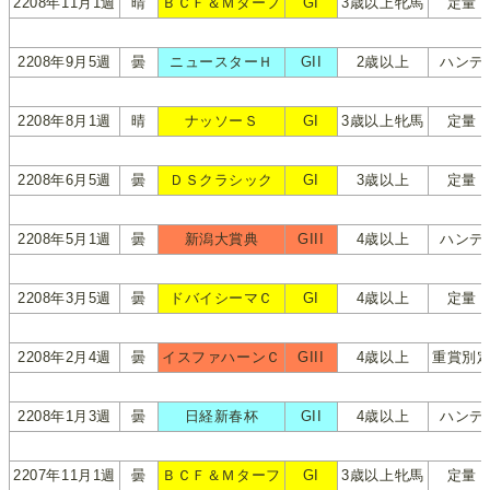
2208年11月1週
晴
ＢＣＦ＆Ｍターフ
GI
3歳以上牝馬
定量
2208年9月5週
曇
ニュースターＨ
GII
2歳以上
ハンデ
2208年8月1週
晴
ナッソーＳ
GI
3歳以上牝馬
定量
2208年6月5週
曇
ＤＳクラシック
GI
3歳以上
定量
2208年5月1週
曇
新潟大賞典
GIII
4歳以上
ハンデ
2208年3月5週
曇
ドバイシーマＣ
GI
4歳以上
定量
2208年2月4週
曇
イスファハーンＣ
GIII
4歳以上
重賞別
2208年1月3週
曇
日経新春杯
GII
4歳以上
ハンデ
2207年11月1週
曇
ＢＣＦ＆Ｍターフ
GI
3歳以上牝馬
定量