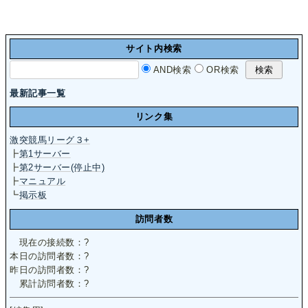
サイト内検索
AND検索
OR検索
最新記事一覧
リンク集
激突競馬リーグ３+
┣
第1サーバー
┣
第2サーバー(停止中)
┣
マニュアル
┗
掲示板
訪問者数
現在の接続数：
?
本日の訪問者数：
?
昨日の訪問者数：
?
累計訪問者数：
?