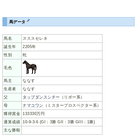
馬データ
馬名
スススセレネ
誕生年
2205年
性別
牝
毛色
馬主
ななす
生産者
ななす
父
タップダンスシチー
（リボー系）
母
ナマコワン
（ミスタープロスペクター系）
獲得賞金
133330万円
通算成績
10-9-3-6 (GI：3勝 GII：3勝 GIII：1勝)
主な勝鞍