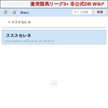
激突競馬リーグ3+ 非公式DB Wiki*
Menu
> スススセレネ
スススセレネ
Last-modified: 2022-10-31 (月) 00:16:27