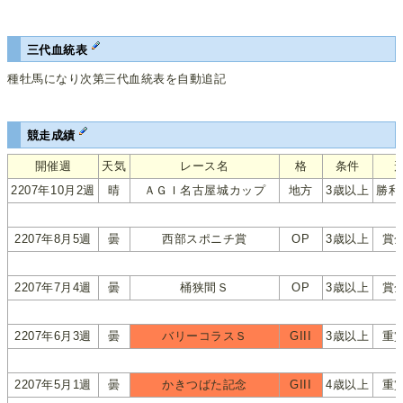
三代血統表
種牡馬になり次第三代血統表を自動追記
競走成績
開催週
天気
レース名
格
条件
2207年10月2週
晴
ＡＧＩ名古屋城カップ
地方
3歳以上
勝利
2207年8月5週
曇
西部スポニチ賞
OP
3歳以上
賞
2207年7月4週
曇
桶狭間Ｓ
OP
3歳以上
賞
2207年6月3週
曇
バリーコラスＳ
GIII
3歳以上
重
2207年5月1週
曇
かきつばた記念
GIII
4歳以上
重