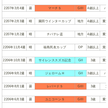
2207年3月4週
曇
マーチＳ
GIII
4歳以上
ハ
2207年2月3週
晴
園田ウインターカップ
地方
4歳以上
重
2207年1月2週
晴
チバテレ盃
地方
4歳以上
重
2206年11月4週
晴
福島民友カップ
OP
3歳以上
賞
2206年10月3週
雨
サイレンススズカ記念
GII
3歳
重
2206年9月2週
晴
ジェロームＨ
GII
3歳以上
ハ
2206年8月1週
曇
レパードＳ
GIII
3歳
2206年6月3週
曇
ユニコーンＳ
GIII
3歳
重