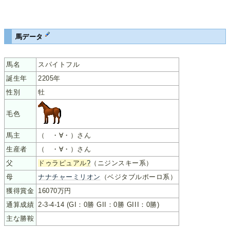
馬データ
馬名
スパイトフル
誕生年
2205年
性別
牡
毛色
馬主
（ ・∀・）さん
生産者
（ ・∀・）さん
父
ドゥラピュアル
?
（ニジンスキー系）
母
ナナチャーミリオン
（ベジタブルポーロ系）
獲得賞金
16070万円
通算成績
2-3-4-14 (GI：0勝 GII：0勝 GIII：0勝)
主な勝鞍