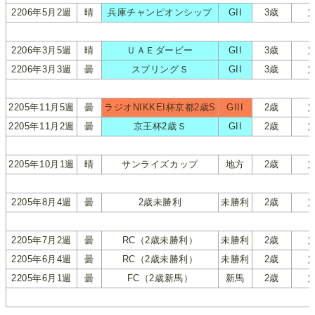
2206年5月2週
晴
兵庫チャンピオンシップ
GII
3歳
2206年3月5週
晴
ＵＡＥダービー
GII
3歳
2206年3月3週
曇
スプリングＳ
GII
3歳
2205年11月5週
曇
ラジオNIKKEI杯京都2歳S
GIII
2歳
2205年11月2週
曇
京王杯2歳Ｓ
GII
2歳
2205年10月1週
晴
サンライズカップ
地方
2歳
2205年8月4週
曇
2歳未勝利
未勝利
2歳
2205年7月2週
曇
RC（2歳未勝利）
未勝利
2歳
2205年6月4週
曇
RC（2歳未勝利）
未勝利
2歳
2205年6月1週
曇
FC（2歳新馬）
新馬
2歳