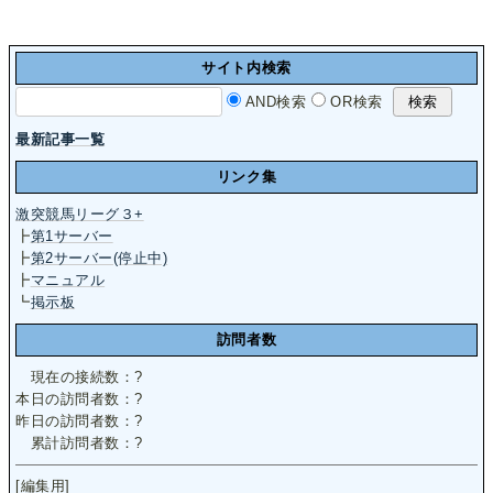
サイト内検索
AND検索
OR検索
最新記事一覧
リンク集
激突競馬リーグ３+
┣
第1サーバー
┣
第2サーバー(停止中)
┣
マニュアル
┗
掲示板
訪問者数
現在の接続数：
?
本日の訪問者数：
?
昨日の訪問者数：
?
累計訪問者数：
?
[編集用]