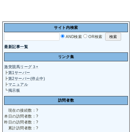
サイト内検索
AND検索
OR検索
最新記事一覧
リンク集
激突競馬リーグ３+
┣
第1サーバー
┣
第2サーバー(停止中)
┣
マニュアル
┗
掲示板
訪問者数
現在の接続数：
?
本日の訪問者数：
?
昨日の訪問者数：
?
累計訪問者数：
?