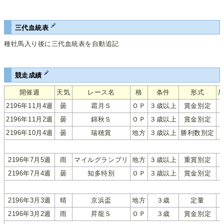
三代血統表
種牡馬入り後に三代血統表を自動追記
競走成績
開催週
天気
レース名
格
条件
形式
2196年11月4週
曇
霜月Ｓ
ＯＰ
３歳以上
賞金別定
2196年11月2週
曇
錦秋Ｓ
ＯＰ
３歳以上
賞金別定
2196年10月4週
曇
瑞穂賞
地方
３歳以上
勝利数別定
2196年7月5週
雨
マイルグランプリ
地方
３歳以上
重賞別定
2196年7月4週
曇
知多特別
ＯＰ
３歳以上
賞金別定
2196年3月3週
晴
京浜盃
地方
３歳
定量
2196年3月2週
雨
昇龍Ｓ
ＯＰ
３歳
賞金別定