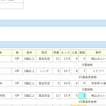
記
名
格
条件
形式
馬番
オッズ
人気
着順
騎手
Ｓ
OP
4歳以上
賞金別定
12
13.9
6
5
桃山みら
6週放牧
Ｓ
OP
3歳以上
ハンデ
5
20.7
8
7
J.テリー
15週成長放牧
杯
OP
3歳以上
賞金別定
5
20.6
6
8
本堂町小
6週放牧
特別
OP
3歳以上
賞金別定
12
10.9
5
2
桃山みら
15週成長放牧