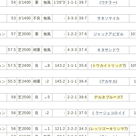
い
54
ダ1400
重
無風
1′26″3
1-1-1
39.7
(
ウナラー
)
い
53
ダ1400
不良
無風
-
3-3-3
39.7
サキソマイカ
ェン
57
芝2000
重
無風
-
1-2-2
37.6
ジャックアビダル
10
57.5
芝2500
稍重
無風
-
4-3-3
37.4
キタサンドウ
ェン
57.5
芝2400
良
→8
143.2
1-1-1
35.6
(
トウカイトリック
?
)
10
ェン
55.5
芝2400
稍重
↓2
145.2
1-1-1
36.4
(
アカサカ
)
58
芝2500
良
←5
-
2-2-1
38.6
デルタブルース
?
ェン
56
芝2500
良
↓2
-
2-2-1
37.0
ミラージュコロイド
ェン
56
芝2000
良
←1
121.2
2-2-2
34.3
(
レッツゴーキリシマ
?
)