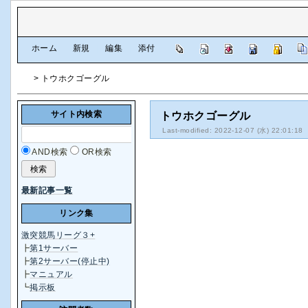
[
ホーム
|
新規
|
編集
|
添付
]
> トウホクゴーグル
サイト内検索
トウホクゴーグル
Last-modified: 2022-12-07 (水) 22:01:18
AND検索
OR検索
最新記事一覧
リンク集
激突競馬リーグ３+
┣
第1サーバー
┣
第2サーバー(停止中)
┣
マニュアル
┗
掲示板