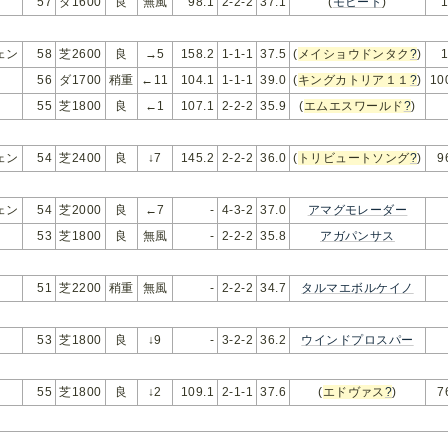
イ
57
ダ1600
良
無風
98.1
2-2-2
37.1
(
モヒート
)
ェン
58
芝2600
良
→5
158.2
1-1-1
37.5
(
メイショウドンタク
?
)
イ
56
ダ1700
稍重
←11
104.1
1-1-1
39.0
(
キングカトリア１１
?
)
10
イ
55
芝1800
良
←1
107.1
2-2-2
35.9
(
エムエスワールド
?
)
ェン
54
芝2400
良
↓7
145.2
2-2-2
36.0
(
トリビュートソング
?
)
9
ェン
54
芝2000
良
←7
-
4-3-2
37.0
アマグモレーダー
イ
53
芝1800
良
無風
-
2-2-2
35.8
アガパンサス
51
芝2200
稍重
無風
-
2-2-2
34.7
タルマエボルケイノ
53
芝1800
良
↓9
-
3-2-2
36.2
ウインドプロスパー
55
芝1800
良
↓2
109.1
2-1-1
37.6
(
エドヴァス
?
)
7