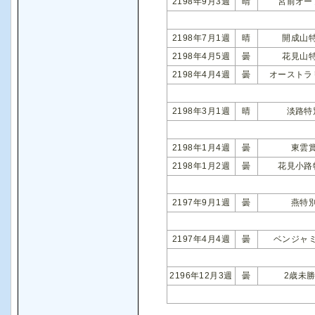
2198年9月3週
晴
宮前オー
2198年7月1週
晴
開成山
2198年4月5週
曇
花見山
2198年4月4週
曇
オーストラ
2198年3月1週
晴
淡路特
2198年1月4週
曇
東雲
2198年1月2週
曇
花見小路
2197年9月1週
曇
燕特
2197年4月4週
曇
ベンジャ
2196年12月3週
曇
2歳未