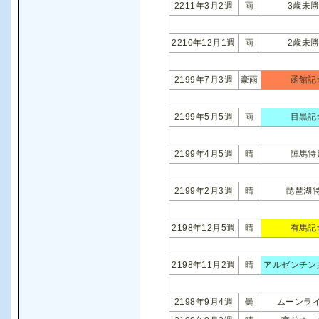
2211年3月2週
雨
3歳未
2210年12月1週
雨
2歳未
2199年7月3週
豪雨
函館記
2199年5月5週
雨
目黒記
2199年4月5週
晴
陣馬特
2199年2月3週
晴
琵琶湖
2198年12月5週
晴
有馬記
2198年11月2週
晴
アルゼンチン
2198年9月4週
曇
ムーンラ