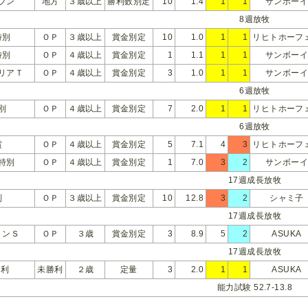
プン
地方
３歳以上
勝利数別定
10
1.4
1
1
サンボー
8週放牧
特別
ＯＰ
３歳以上
賞金別定
10
1.0
1
1
リヒトホーフ
特別
ＯＰ
４歳以上
賞金別定
1
1.1
1
1
サンボー
リアＴ
ＯＰ
４歳以上
賞金別定
3
1.0
1
1
サンボー
6週放牧
別
ＯＰ
４歳以上
賞金別定
7
2.0
1
1
リヒトホーフ
6週放牧
賞
ＯＰ
４歳以上
賞金別定
5
7.1
4
3
リヒトホーフ
特別
ＯＰ
４歳以上
賞金別定
1
7.0
3
2
サンボー
17週成長放牧
別
ＯＰ
３歳以上
賞金別定
10
12.8
3
2
シャミ子
17週成長放牧
ミンＳ
ＯＰ
３歳
賞金別定
3
8.9
5
2
ASUKA
17週成長放牧
勝利
未勝利
２歳
定量
3
2.0
1
1
ASUKA
能力試験 52.7-13.8