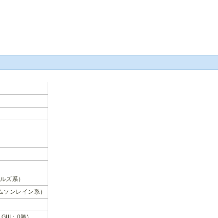
ルズ系）
ムソンレイン系）
 GIII：0勝)