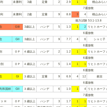
勝利
未勝利
3歳
定量
2
2.9
1
1
桃山みら
7週放牧
勝利
未勝利
2歳
定量
9
8.8
3
4
桃山みら
能力試験 53.1-13.8
念
GIII
3歳以上
ハンデ
5
1.3
1
2
リヒトホーフ
6週放牧
念
GII
3歳以上
ハンデ
9
7.7
4
6
シャミ子
6週放牧
別
ＯＰ
４歳以上
ハンデ
2
1.2
1
1
リヒトホーフ
6週放牧
特別
ＯＰ
４歳以上
ハンデ
5
1.4
1
1
リヒトホーフ
6週放牧
念
GI
３歳以上
定量
9
6.9
4
12
銀吉
6週放牧
共和国杯
GII
３歳以上
ハンデ
6
1.0
1
4
リヒトホーフ
7週放牧
イトＨ
ＯＰ
３歳以上
ハンデ
3
1.7
1
1
リヒトホーフ