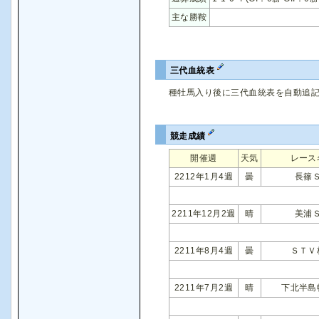
主な勝鞍
三代血統表
種牡馬入り後に三代血統表を自動追
競走成績
開催週
天気
レース
2212年1月4週
曇
長篠
2211年12月2週
晴
美浦
2211年8月4週
曇
ＳＴＶ
2211年7月2週
晴
下北半島