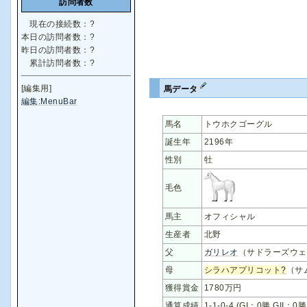
訪問者数
現在の接続数：
?
本日の訪問者数：
?
昨日の訪問者数：
?
累計訪問者数：
?
[編集用]
馬データ
編集:MenuBar
馬名
トウホクゴーグル
誕生年
2196年
性別
牡
毛色
馬主
オフィシャル
生産者
北野
父
ガリレオ
（サドラーズウェ
母
シラハアプリコット
?
（サ
獲得賞金
1780万円
通算成績
1-1-0-4 (GI：0勝 GII：0勝