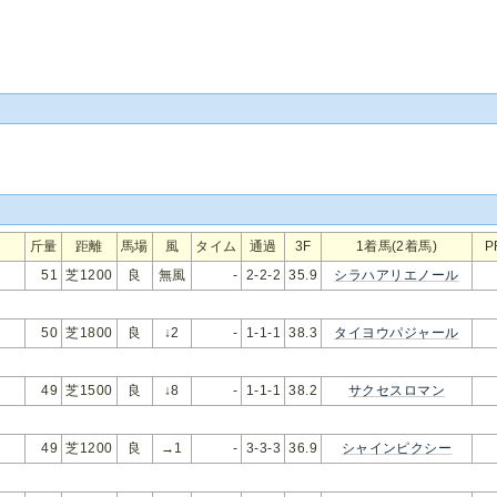
斤量
距離
馬場
風
タイム
通過
3F
1着馬(2着馬)
P
い
51
芝1200
良
無風
-
2-2-2
35.9
シラハアリエノール
50
芝1800
良
↓2
-
1-1-1
38.3
タイヨウパジャール
春
49
芝1500
良
↓8
-
1-1-1
38.2
サクセスロマン
い
49
芝1200
良
→1
-
3-3-3
36.9
シャインピクシー