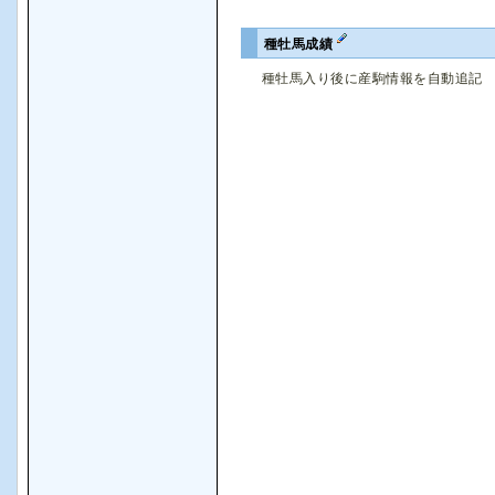
種牡馬成績
種牡馬入り後に産駒情報を自動追記