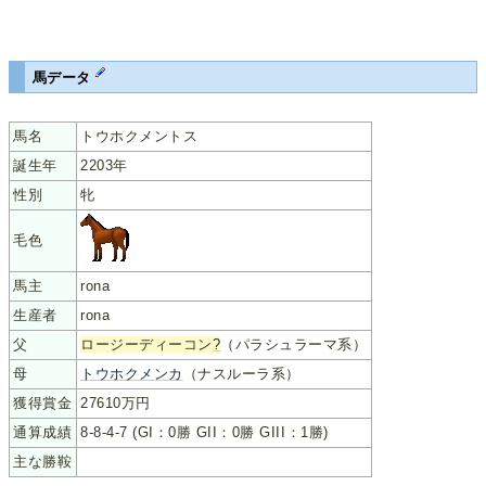
馬データ
馬名
トウホクメントス
誕生年
2203年
性別
牝
毛色
馬主
rona
生産者
rona
父
ロージーディーコン
?
（パラシュラーマ系）
母
トウホクメンカ
（ナスルーラ系）
獲得賞金
27610万円
通算成績
8-8-4-7 (GI：0勝 GII：0勝 GIII：1勝)
主な勝鞍