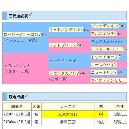
三代血統表
ポンセデレオン
?
ライトオンディタ
?
アポニエンテ
?
ロージーディーコン
?
(パラシュラーマ系)
キングカメハメハ
レソトプロミス
?
インドールペアー
?
トウケイホープ
?
トウケイニセイ
エースツバキ
?
トウホクメンカ
(ナスルーラ系)
ニュートリノ
?
トウホクカメン
?
(リボー系)
クイスティンリリー
?
競走成績
開催週
天気
レース名
格
条件
2206年12月5週
晴
東京大賞典
GI
3歳以上
2206年12月2週
雨
勝島王冠
地方
3歳以上