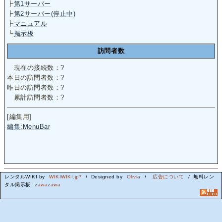
┣
第1サーバー
┣
第2サーバー(停止中)
┣
マニュアル
┗
掲示板
訪問者数
現在の接続数：
?
本日の訪問者数：
?
昨日の訪問者数：
?
累計訪問者数：
?
[編集用]
編集:MenuBar
レンタルWIKI by
WIKIWIKI.jp*
/ Designed by
Olivia
/
広告について
/ 無料レン
タル掲示板
zawazawa