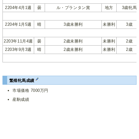
2204年4月1週
曇
ル・プランタン賞
地方
3歳牝馬
2204年1月5週
晴
3歳未勝利
未勝利
3歳
2203年11月4週
曇
2歳未勝利
未勝利
2歳
2203年9月3週
晴
2歳未勝利
未勝利
2歳
繁殖牝馬成績
市場価格 7000万円
産駒成績