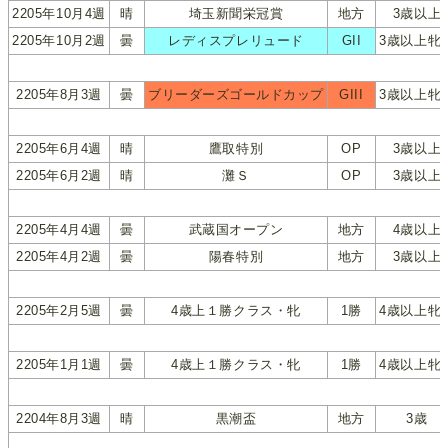
2205年10月4週
晴
埼玉新聞栄冠賞
地方
3歳以上
2205年10月2週
曇
レディスプレリュード
GII
3歳以上牝
2205年8月3週
曇
ブリーダーズゴールドカップ
GIII
3歳以上牝
2205年6月4週
晴
鷹取特別
OP
3歳以上
2205年6月2週
晴
灘Ｓ
OP
3歳以上
2205年4月4週
曇
武蔵国オープン
地方
4歳以上
2205年4月2週
曇
陽春特別
地方
3歳以上
2205年2月5週
曇
4歳上１勝クラス・牝
1勝
4歳以上牝
2205年1月1週
曇
4歳上１勝クラス・牝
1勝
4歳以上牝
2204年8月3週
晴
黒潮盃
地方
3歳