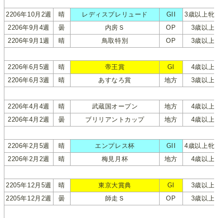
2206年10月2週
晴
レディスプレリュード
GII
3歳以上牝
2206年9月4週
曇
内房Ｓ
OP
3歳以上
2206年9月1週
晴
鳥取特別
OP
3歳以上
2206年6月5週
晴
帝王賞
GI
4歳以上
2206年6月3週
晴
あすなろ賞
地方
3歳以上
2206年4月4週
晴
武蔵国オープン
地方
4歳以上
2206年4月2週
曇
ブリリアントカップ
地方
4歳以上
2206年2月5週
晴
エンプレス杯
GII
4歳以上牝
2206年2月2週
晴
梅見月杯
地方
4歳以上
2205年12月5週
晴
東京大賞典
GI
3歳以上
2205年12月2週
曇
師走Ｓ
OP
3歳以上