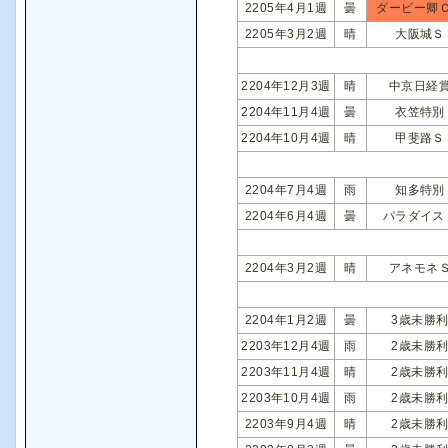
2205年4月1週
曇
ダービー卿
2205年3月2週
晴
大阪城Ｓ
2204年12月3週
晴
中京日経
2204年11月4週
曇
衣笠特別
2204年10月4週
晴
甲斐路Ｓ
2204年7月4週
雨
知多特別
2204年6月4週
曇
パラダイス
2204年3月2週
晴
アネモネ
2204年1月2週
曇
3歳未勝
2203年12月4週
雨
2歳未勝
2203年11月4週
晴
2歳未勝
2203年10月4週
雨
2歳未勝
2203年9月4週
晴
2歳未勝