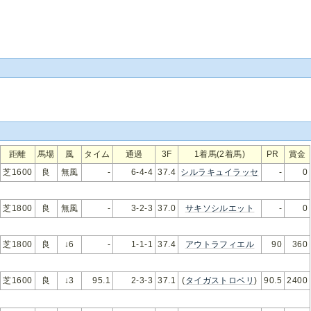
距離
馬場
風
タイム
通過
3F
1着馬(2着馬)
PR
賞金
芝1600
良
無風
-
6-4-4
37.4
シルラキュイラッセ
-
0
芝1800
良
無風
-
3-2-3
37.0
サキソシルエット
-
0
芝1800
良
↓6
-
1-1-1
37.4
アウトラフィエル
90
360
芝1600
良
↓3
95.1
2-3-3
37.1
(
タイガストロベリ
)
90.5
2400