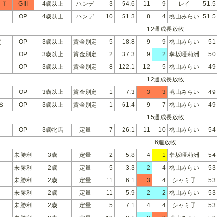
ＣＴ
GIII
4歳以上
ハンデ
3
54.6
11
9
レイ
51.5
OP
4歳以上
ハンデ
10
51.3
8
4
桃山みらい
51.5
12週成長放牧
賞
OP
3歳以上
賞金別定
5
18.8
9
9
桃山みらい
51
OP
3歳以上
賞金別定
2
37.3
9
2
幸坂唖莉洲
50
OP
3歳以上
賞金別定
8
122.1
12
5
桃山みらい
49
12週成長放牧
OP
3歳以上
賞金別定
1
7.3
3
3
桃山みらい
49
Ｓ
OP
3歳以上
賞金別定
1
61.4
9
7
桃山みらい
49
15週成長放牧
Ｓ
OP
3歳牝馬
定量
7
26.1
11
10
桃山みらい
54
6週放牧
利
未勝利
3歳
定量
2
5.8
4
1
幸坂唖莉洲
54
利
未勝利
2歳
定量
5
3.3
2
4
桃山みらい
53
利
未勝利
2歳
定量
11
6.1
3
4
シャミ子
53
利
未勝利
2歳
定量
11
5.9
2
2
桃山みらい
53
利
未勝利
2歳
定量
5
7.1
4
4
シャミ子
53