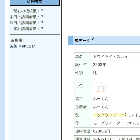
訪問者数
現在の接続数：
?
本日の訪問者数：
?
昨日の訪問者数：
?
累計訪問者数：
?
[編集用]
馬データ
編集:MenuBar
馬名
トワイライトスカイ
誕生年
2203年
性別
牝
毛色
馬主
みーくん
生産者
みーくん
父
ロックウィズユー
?
（メイ
母
モーグリイーター
（サムソ
獲得賞金
6230万円
通算成績
2-3-2-13 (GI：0勝 GII：0