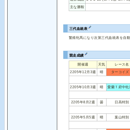
主な勝鞍
三代血統表
繁殖牝馬になり次第三代血統表を自
競走成績
開催週
天気
レース名
2205年12月3週
晴
ターコイズ
2205年10月3週
晴
愛蘭Ｔ府中牝
2205年8月2週
曇
日高特別
2205年5月5週
晴
葉山特別