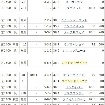
芝1600
良
→9
-
3-3-3
37.4
タイガドラマ
-
0
芝1800
良
→11
-
1-1-2
37.3
ダヴィット
88.5
360
芝1600
良
無風
-
2-2-2
38.6
ミナトシャーロット
-
0
芝1800
良
→7
-
1-1-2
35.9
ランライオット
88
960
芝1800
良
無風
-
3-3-3
36.4
タッチザスカイ
86.5
240
芝1400
不良
→10
-
3-3-3
38.7
ラブラバンダイ
78
600
芝1400
良
無風
-
1-1-2
36.5
シルルスヴニール
-
0
芝1600
良
無風
-
5-5-5
38.4
レッドディザイア
?
-
0
芝1800
良
↓8
109.1
4-4-4
37.8
(
ヒューマノイド
)
79
500
芝1400
重
↑1
-
1-1-1
37.1
ヴァンケドミンゴ
?
66
80
芝1800
良
←3
-
5-6-6
36.6
バンダイバシ
68.5
80
芝1400
良
↑10
-
7-7-7
36.4
ヤマテワンダー
71.5
200
芝1400
稍重
無風
-
6-6-6
38.0
タイガストロベリ
69.5
80