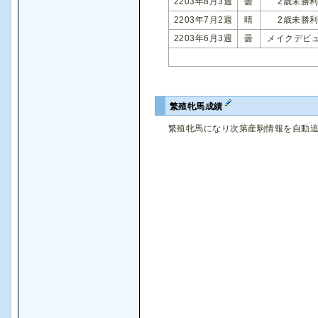
2203年8月3週
曇
2歳未勝
2203年7月2週
晴
2歳未勝
2203年6月3週
曇
メイクデビ
繁殖牝馬成績
繁殖牝馬になり次第産駒情報を自動